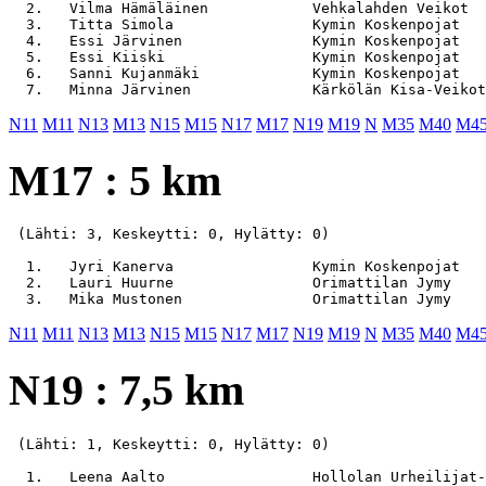
  2.   Vilma Hämäläinen            Vehkalahden Veikot  
  3.   Titta Simola                Kymin Koskenpojat   
  4.   Essi Järvinen               Kymin Koskenpojat   
  5.   Essi Kiiski                 Kymin Koskenpojat   
  6.   Sanni Kujanmäki             Kymin Koskenpojat   
N11
M11
N13
M13
N15
M15
N17
M17
N19
M19
N
M35
M40
M4
M17 : 5 km
 (Lähti: 3, Keskeytti: 0, Hylätty: 0)

  1.   Jyri Kanerva                Kymin Koskenpojat   
  2.   Lauri Huurne                Orimattilan Jymy    
N11
M11
N13
M13
N15
M15
N17
M17
N19
M19
N
M35
M40
M4
N19 : 7,5 km
 (Lähti: 1, Keskeytti: 0, Hylätty: 0)
