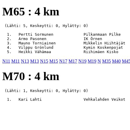
M65 : 4 km
 (Lähti: 5, Keskeytti: 0, Hylätty: 0)

  1.   Pertti Sormunen             Pilkanmaan Pilke    
  2.   Armo Pasonen                IK Örnen            
  3.   Mauno Torniainen            Mikkelin Hiihtäjät  
  4.   Vilppu Grönlund             Kymin Koskenpojat   
N11
M11
N13
M13
N15
M15
N17
M17
N19
M19
N
M35
M40
M4
M70 : 4 km
 (Lähti: 1, Keskeytti: 0, Hylätty: 0)
