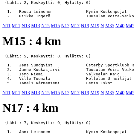
 (Lähti: 2, Keskeytti: 0, Hylätty: 0)

  1.   Roosa Leinonen              Kymin Koskenpojat   
N11
M11
N13
M13
N15
M15
N17
M17
N19
M19
N
M35
M40
M4
M15 : 4 km
 (Lähti: 5, Keskeytti: 0, Hylätty: 0)

  1.   Jens Sundqvist              Österby Sportklubb R
  2.   Janne Kuukasjärvi           Tuusulan Voima-Veiko
  3.   Ismo Niemi                  Valkealan Kajo      
  4.   Ville Tuomala               Hollolan Urheilijat-
N11
M11
N13
M13
N15
M15
N17
M17
N19
M19
N
M35
M40
M4
N17 : 4 km
 (Lähti: 7, Keskeytti: 0, Hylätty: 0)

  1.   Anni Leinonen               Kymin Koskenpojat   