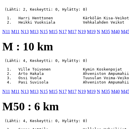
 (Lähti: 2, Keskeytti: 0, Hylätty: 0)

  1.   Harri Henttonen             Kärkölän Kisa-Veikot
N11
M11
N13
M13
N15
M15
N17
M17
N19
M19
N
M35
M40
M4
M : 10 km
 (Lähti: 4, Keskeytti: 0, Hylätty: 0)

  1.   Ville Toivonen              Kymin Koskenpojat   
  2.   Arto Hakala                 Ahveniston Ampumahii
  3.   Ossi Vuola                  Tuusulan Voima-Veiko
N11
M11
N13
M13
N15
M15
N17
M17
N19
M19
N
M35
M40
M4
M50 : 6 km
 (Lähti: 4, Keskeytti: 0, Hylätty: 0)
