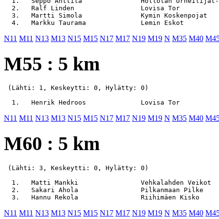
  1.   Seppo Anttila               Hollolan Urheilijat-
  2.   Ralf Linden                 Lovisa Tor          
  3.   Martti Simola               Kymin Koskenpojat   
N11
M11
N13
M13
N15
M15
N17
M17
N19
M19
N
M35
M40
M4
M55 : 5 km
 (Lähti: 1, Keskeytti: 0, Hylätty: 0)

N11
M11
N13
M13
N15
M15
N17
M17
N19
M19
N
M35
M40
M4
M60 : 5 km
 (Lähti: 3, Keskeytti: 0, Hylätty: 0)

  1.   Matti Mankki                Vehkalahden Veikot  
  2.   Sakari Ahola                Pilkanmaan Pilke    
N11
M11
N13
M13
N15
M15
N17
M17
N19
M19
N
M35
M40
M4