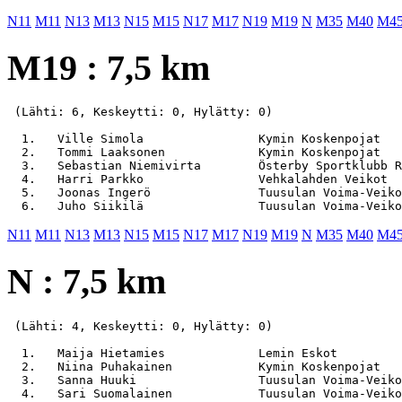
N11
M11
N13
M13
N15
M15
N17
M17
N19
M19
N
M35
M40
M4
M19 : 7,5 km
 (Lähti: 6, Keskeytti: 0, Hylätty: 0)

  1.   Ville Simola                Kymin Koskenpojat   
  2.   Tommi Laaksonen             Kymin Koskenpojat   
  3.   Sebastian Niemivirta        Österby Sportklubb R
  4.   Harri Parkko                Vehkalahden Veikot  
  5.   Joonas Ingerö               Tuusulan Voima-Veiko
N11
M11
N13
M13
N15
M15
N17
M17
N19
M19
N
M35
M40
M4
N : 7,5 km
 (Lähti: 4, Keskeytti: 0, Hylätty: 0)

  1.   Maija Hietamies             Lemin Eskot         
  2.   Niina Puhakainen            Kymin Koskenpojat   
  3.   Sanna Huuki                 Tuusulan Voima-Veiko