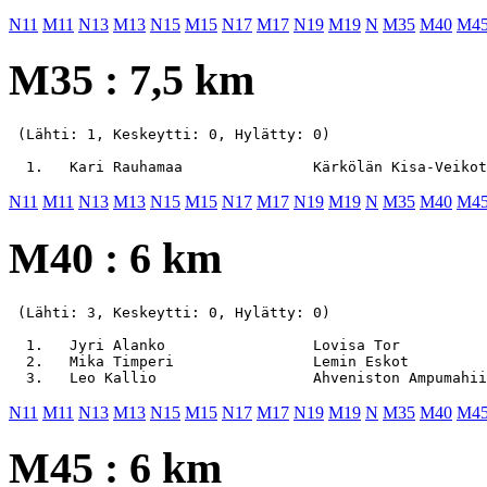
N11
M11
N13
M13
N15
M15
N17
M17
N19
M19
N
M35
M40
M4
M35 : 7,5 km
 (Lähti: 1, Keskeytti: 0, Hylätty: 0)

N11
M11
N13
M13
N15
M15
N17
M17
N19
M19
N
M35
M40
M4
M40 : 6 km
 (Lähti: 3, Keskeytti: 0, Hylätty: 0)

  1.   Jyri Alanko                 Lovisa Tor          
  2.   Mika Timperi                Lemin Eskot         
N11
M11
N13
M13
N15
M15
N17
M17
N19
M19
N
M35
M40
M4
M45 : 6 km