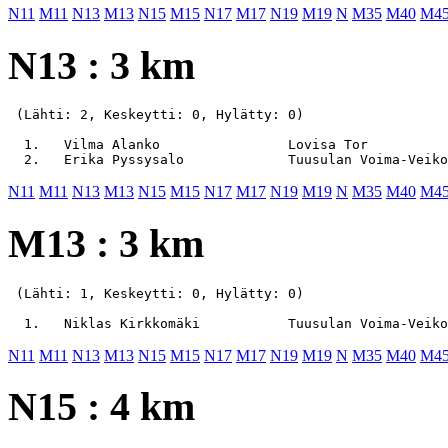
N11
M11
N13
M13
N15
M15
N17
M17
N19
M19
N
M35
M40
M4
N13 : 3 km
 (Lähti: 2, Keskeytti: 0, Hylätty: 0)

  1.   Vilma Alanko                Lovisa Tor          
N11
M11
N13
M13
N15
M15
N17
M17
N19
M19
N
M35
M40
M4
M13 : 3 km
 (Lähti: 1, Keskeytti: 0, Hylätty: 0)

N11
M11
N13
M13
N15
M15
N17
M17
N19
M19
N
M35
M40
M4
N15 : 4 km