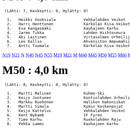
 (Lähti: 7, Keskeytti: 0, Hylätty: 0)

  1.   Heikki Vuoksiala            Vehkalahden Veikot  
  2.   Harri Henttonen             Kärkölän Kisa-Veikot
  3.   Esa Kangasmäki              Kauhajoen Karhu     
  4.   Jarmo Tikka                 Lahden Hiihtoseura  
  5.   Aki Laitinen                Virtasalmen Urheilij
  6.   Leo Kallio                  Ahveniston Ampumahii
N19
N21
N
N40
N45
N55
M19
M21
M
M40
M45
M50
M55
M60
M50 : 4,0 km
 (Lähti: 8, Keskeytti: 0, Hylätty: 0)

  1.   Martti Malinen              Kuhmo-Ski           
  2.   Keijo Juntunen              Kontiolahden Urheili
  3.   Markku Ruohonen             Halikon Hakoniskat  
  4.   Martti Simola               Kymin Koskenpojat   
  5.   Keijo Kattelus              Vehkalahden Veikot  
  6.   Kent Nykamb                 IF Fyren            
  7.   Timo Karhu                  Ruokolahden Raju    