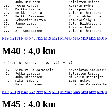
 19.   Juha Härkönen               Saloisten Reipas    
 20.   Teemu Rajala                Kurikan Ryhti       
 21.   Markku Nisula               Kauhajoen Karhu     
 22.   Heikki Laurila              Oulun Hiihtoseura   
 23.   Heikki Räisänen             Kontiolahden Urheili
 24.   Sebastian Kurtén            Gamlakarleby IF     
 25.   Janne Lämsä                 Oulun Hiihtoseura   
 26.   Lauri Eskola                Loimaan Jankko      
N19
N21
N
N40
N45
N55
M19
M21
M
M40
M45
M50
M55
M60
M40 : 4,0 km
 (Lähti: 5, Keskeytti: 0, Hylätty: 0)

  1.   Simo-Pekka Aarnisalo        Ahveniston Ampumahii
  2.   Pekka Lampela               Saloisten Reipas    
  3.   Juha Riepponen              Mikkelin Hiihtäjät  
  4.   Mika Timperi                Lemin Eskot         
N19
N21
N
N40
N45
N55
M19
M21
M
M40
M45
M50
M55
M60
M45 : 4,0 km