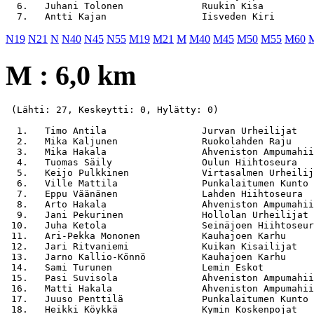
  6.   Juhani Tolonen              Ruukin Kisa         
N19
N21
N
N40
N45
N55
M19
M21
M
M40
M45
M50
M55
M60
M : 6,0 km
 (Lähti: 27, Keskeytti: 0, Hylätty: 0)

  1.   Timo Antila                 Jurvan Urheilijat   
  2.   Mika Kaljunen               Ruokolahden Raju    
  3.   Mika Hakala                 Ahveniston Ampumahii
  4.   Tuomas Säily                Oulun Hiihtoseura   
  5.   Keijo Pulkkinen             Virtasalmen Urheilij
  6.   Ville Mattila               Punkalaitumen Kunto 
  7.   Eppu Väänänen               Lahden Hiihtoseura  
  8.   Arto Hakala                 Ahveniston Ampumahii
  9.   Jani Pekurinen              Hollolan Urheilijat 
 10.   Juha Ketola                 Seinäjoen Hiihtoseur
 11.   Ari-Pekka Mononen           Kauhajoen Karhu     
 12.   Jari Ritvaniemi             Kuikan Kisailijat   
 13.   Jarno Kallio-Könnö          Kauhajoen Karhu     
 14.   Sami Turunen                Lemin Eskot         
 15.   Pasi Suvisola               Ahveniston Ampumahii
 16.   Matti Hakala                Ahveniston Ampumahii
 17.   Juuso Penttilä              Punkalaitumen Kunto 
 18.   Heikki Köykkä               Kymin Koskenpojat   