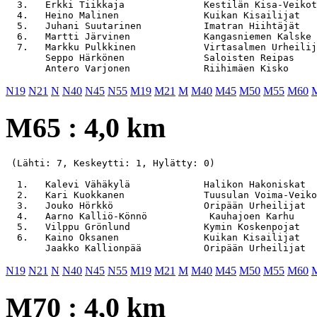
  3.   Erkki Tiikkaja              Kestilän Kisa-Veikot
  4.   Heino Malinen               Kuikan Kisailijat   
  5.   Juhani Suutarinen           Imatran Hiihtäjät   
  6.   Martti Järvinen             Kangasniemen Kalske 
  7.   Markku Pulkkinen            Virtasalmen Urheilij
       Seppo Härkönen              Saloisten Reipas    
N19
N21
N
N40
N45
N55
M19
M21
M
M40
M45
M50
M55
M60
M65 : 4,0 km
 (Lähti: 7, Keskeytti: 1, Hylätty: 0)

  1.   Kalevi Vähäkylä             Halikon Hakoniskat  
  2.   Kari Kuokkanen              Tuusulan Voima-Veiko
  3.   Jouko Hörkkö                Oripään Urheilijat  
  4.   Aarno Kalliö-Könnö           Kauhajoen Karhu    
  5.   Vilppu Grönlund             Kymin Koskenpojat   
  6.   Kaino Oksanen               Kuikan Kisailijat   
N19
N21
N
N40
N45
N55
M19
M21
M
M40
M45
M50
M55
M60
M70 : 4,0 km