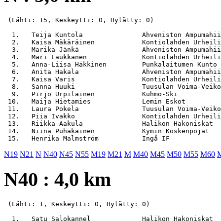
 (Lähti: 15, Keskeytti: 0, Hylätty: 0)

  1.   Teija Kuntola               Ahveniston Ampumahii
  2.   Kaisa Mäkäräinen            Kontiolahden Urheili
  3.   Marika Jänkä                Ahveniston Ampumahii
  4.   Mari Laukkanen              Kontiolahden Urheili
  5.   Anna-Liisa Häkkinen         Punkalaitumen Kunto 
  6.   Anita Hakala                Ahveniston Ampumahii
  7.   Kaisa Varis                 Kontiolahden Urheili
  8.   Sanna Huuki                 Tuusulan Voima-Veiko
  9.   Pirjo Urpilainen            Kuhmo-Ski           
 10.   Maija Hietamies             Lemin Eskot         
 11.   Laura Pokela                Tuusulan Voima-Veiko
 12.   Piia Ivakko                 Kontiolahden Urheili
 13.   Riikka Aakula               Halikon Hakoniskat  
 14.   Niina Puhakainen            Kymin Koskenpojat   
N19
N21
N
N40
N45
N55
M19
M21
M
M40
M45
M50
M55
M60
N40 : 4,0 km
 (Lähti: 1, Keskeytti: 0, Hylätty: 0)
