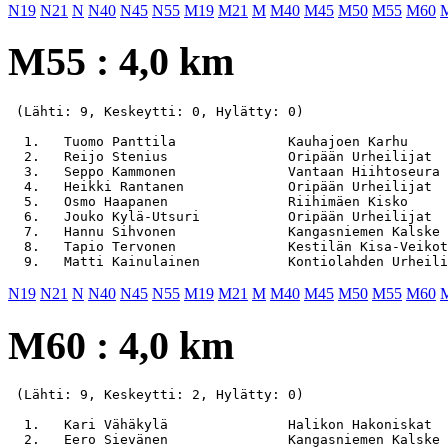
N19
N21
N
N40
N45
N55
M19
M21
M
M40
M45
M50
M55
M60
M55 : 4,0 km
 (Lähti: 9, Keskeytti: 0, Hylätty: 0)

  1.   Tuomo Panttila              Kauhajoen Karhu     
  2.   Reijo Stenius               Oripään Urheilijat  
  3.   Seppo Kammonen              Vantaan Hiihtoseura 
  4.   Heikki Rantanen             Oripään Urheilijat  
  5.   Osmo Haapanen               Riihimäen Kisko     
  6.   Jouko Kylä-Utsuri           Oripään Urheilijat  
  7.   Hannu Sihvonen              Kangasniemen Kalske 
  8.   Tapio Tervonen              Kestilän Kisa-Veikot
N19
N21
N
N40
N45
N55
M19
M21
M
M40
M45
M50
M55
M60
M60 : 4,0 km
 (Lähti: 9, Keskeytti: 2, Hylätty: 0)

  1.   Kari Vähäkylä               Halikon Hakoniskat  
  2.   Eero Sievänen               Kangasniemen Kalske 