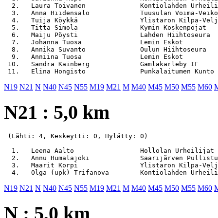
  2.   Laura Toivanen              Kontiolahden Urheili
  3.   Anna Hiidensalo             Tuusulan Voima-Veiko
  4.   Tuija Köykkä                Ylistaron Kilpa-Velj
  5.   Titta Simola                Kymin Koskenpojat   
  6.   Maiju Pöysti                Lahden Hiihtoseura  
  7.   Johanna Tuosa               Lemin Eskot         
  8.   Annika Suvanto              Oulun Hiihtoseura   
  9.   Anniina Tuosa               Lemin Eskot         
 10.   Sandra Kainberg             Gamlakarleby IF     
N19
N21
N
N40
N45
N55
M19
M21
M
M40
M45
M50
M55
M60
N21 : 5,0 km
 (Lähti: 4, Keskeytti: 0, Hylätty: 0)

  1.   Leena Aalto                 Hollolan Urheilijat 
  2.   Annu Humalajoki             Saarijärven Pullistu
  3.   Maarit Korpi                Ylistaron Kilpa-Velj
N19
N21
N
N40
N45
N55
M19
M21
M
M40
M45
M50
M55
M60
N : 5,0 km