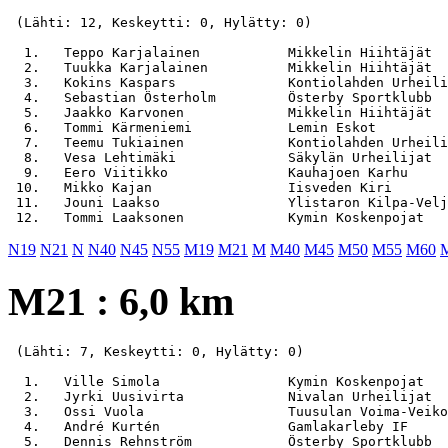
 (Lähti: 12, Keskeytti: 0, Hylätty: 0)

  1.   Teppo Karjalainen           Mikkelin Hiihtäjät  
  2.   Tuukka Karjalainen          Mikkelin Hiihtäjät  
  3.   Kokins Kaspars              Kontiolahden Urheili
  4.   Sebastian Österholm         Österby Sportklubb  
  5.   Jaakko Karvonen             Mikkelin Hiihtäjät  
  6.   Tommi Kärmeniemi            Lemin Eskot         
  7.   Teemu Tukiainen             Kontiolahden Urheili
  8.   Vesa Lehtimäki              Säkylän Urheilijat  
  9.   Eero Viitikko               Kauhajoen Karhu     
 10.   Mikko Kajan                 Iisveden Kiri       
 11.   Jouni Laakso                Ylistaron Kilpa-Velj
N19
N21
N
N40
N45
N55
M19
M21
M
M40
M45
M50
M55
M60
M21 : 6,0 km
 (Lähti: 7, Keskeytti: 0, Hylätty: 0)

  1.   Ville Simola                Kymin Koskenpojat   
  2.   Jyrki Uusivirta             Nivalan Urheilijat  
  3.   Ossi Vuola                  Tuusulan Voima-Veiko
  4.   André Kurtén                Gamlakarleby IF     
  5.   Dennis Rehnström            Österby Sportklubb  