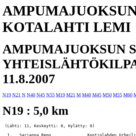
AMPUMAJUOKSUN 
KOTALAHTI LEMI
AMPUMAJUOKSUN S
YHTEISLÄHTÖKILPA
11.8.2007
N19
N21
N
N40
N45
N55
M19
M21
M
M40
M45
M50
M55
M60
N19 : 5,0 km
 (Lähti: 11, Keskeytti: 0, Hylätty: 0)

  1.   Sarianna Repo               Kontiolahden Urheili