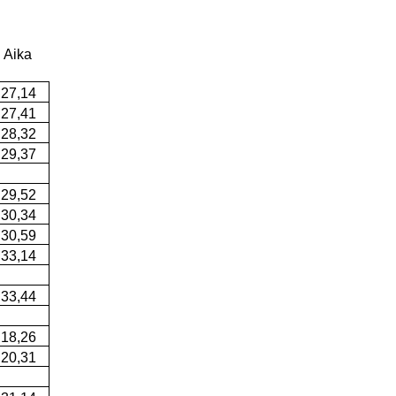
Aika
27,14
27,41
28,32
29,37
29,52
30,34
30,59
33,14
33,44
18,26
20,31