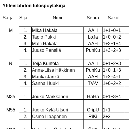
Yhteislähdön tulospöytäkirja
Sarja
Sija
Nimi
Seura
Sakot
M
1.
Mika Hakala
AAH
1+1+0+1
2.
Tapio Pukki
LoJa
1+0+0+2
3.
Matti Hakala
AAH
1+3+1+4
4.
Juuso Penttilä
PunKu
1+3+2+3
N
1.
Teija Kuntola
AAH
0+1+2+3
2.
Anna-Liisa Häkkinen
PunKu
1+0+1+3
3.
Marika Jänkä
AAH
1+3+4+1
4.
Sanna Huuki
TV-V
1+0+2+2
M35
1.
Jouko Markkanen
HaHa
0+1+3+4
M55
1.
Juoko Kylä-Utsuri
OripU
1+1
2.
Osmo Haapanen
RiKi
2+2