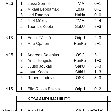
M13
1.
Lassi Sermiö
TV-V
0+1
2.
Mikael Leppämäki
LoJa
0+1
3.
Ilari Ratamo
HaHa
0+0
4.
Joel Möksy
TV-V
2+4
5.
Tuomas Koota
SäkU
2+3
N13
1.
Emmi Tähkiö
OripU
2+3
2.
Mira Ojanen
PunKu
3+1
M15
1.
Andreas Selenius
ÖSK
3+1
2.
Antti Hongisto
PunKu
1+0
3.
Juuso Joukas
SäkU
3+3
4.
Lauri Koota
SäkU
1+3
5.
Robert Lindqvist
ÖSK
3+3
N15
1.
Ella-Riikka Eskola
OripU
0+2
KESÄAMPUMAHIIHTO
Yleinen
1.
Mika Hakala
AAH
0+0+1+1