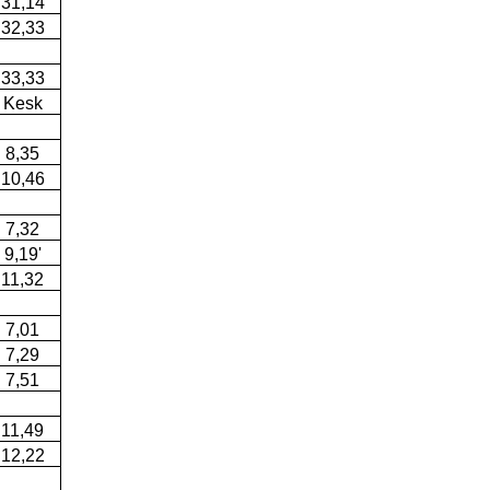
31,14
32,33
33,33
Kesk
8,35
10,46
7,32
9,19'
11,32
7,01
7,29
7,51
11,49
12,22