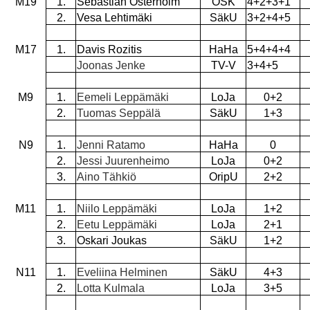
M19
1.
Sebastian Österholm
ÖSK
4+2+3+1
2.
Vesa Lehtimäki
SäkU
3+2+4+5
M17
1.
Davis Rozitis
HaHa
5+4+4+4
Joonas Jenke
TV-V
3+4+5
M9
1.
Eemeli Leppämäki
LoJa
0+2
2.
Tuomas Seppälä
SäkU
1+3
N9
1.
Jenni Ratamo
HaHa
0
2.
Jessi Juurenheimo
LoJa
0+2
3.
Aino Tähkiö
OripU
2+2
M11
1.
Niilo Leppämäki
LoJa
1+2
2.
Eetu Leppämäki
LoJa
2+1
3.
Oskari Joukas
SäkU
1+2
N11
1.
Eveliina Helminen
SäkU
4+3
2.
Lotta Kulmala
LoJa
3+5