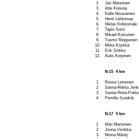
2.
Jari Manninen
3.
Atte Kiskola
4.
Kalle Nousiainen
5.
Henri Lehtomaa
6.
Niklas Kirkkomäki
7.
Tapio Soini
8.
Mikael Koivunen
9.
Tuomo Riepponen
10.
Miika Köykkä
11.
Erik Sinkko
12.
Aulis Korjonen
N-15
4 km
1.
Roosa Leinonen
2.
Sanna-Riikka Jenk
3.
Sanna Rinta-Pukk
4.
Pernilla Sundvik
N-17
5 km
1.
Mari Manninen
2.
Jonna Viinikka
3.
Minna Mänty