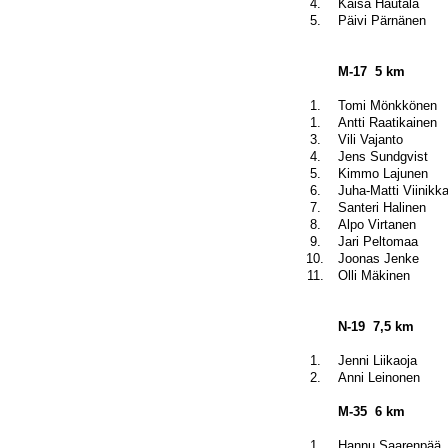
4.
Kaisa Hautala
5.
Päivi Pärnänen
M-17
5 km
1.
Tomi Mönkkönen
1.
Antti Raatikainen
3.
Vili Vajanto
4.
Jens Sundgvist
5.
Kimmo Lajunen
6.
Juha-Matti Viinikk
7.
Santeri Halinen
8.
Alpo Virtanen
9.
Jari Peltomaa
10.
Joonas Jenke
11.
Olli Mäkinen
N-19
7,5 km
1.
Jenni Liikaoja
2.
Anni Leinonen
M-35
6 km
1.
Hannu Saarenpää