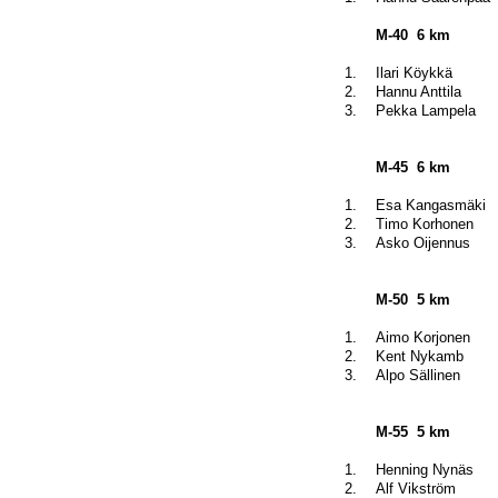
M-40
6 km
1.
Ilari Köykkä
2.
Hannu Anttila
3.
Pekka Lampela
M-45
6 km
1.
Esa Kangasmäki
2.
Timo Korhonen
3.
Asko Oijennus
M-50
5 km
1.
Aimo Korjonen
2.
Kent Nykamb
3.
Alpo Sällinen
M-55
5 km
1.
Henning Nynäs
2.
Alf Vikström