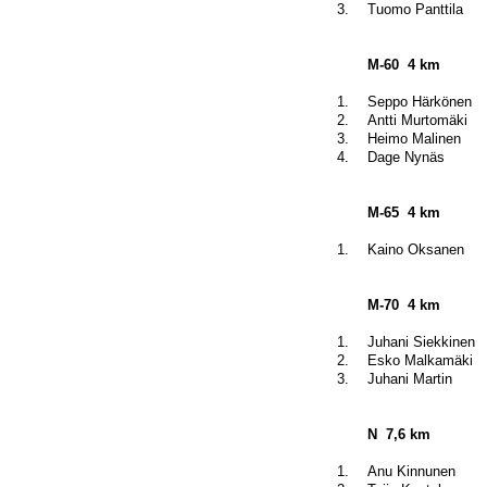
3.
Tuomo Panttila
M-60
4 km
1.
Seppo Härkönen
2.
Antti Murtomäki
3.
Heimo Malinen
4.
Dage Nynäs
M-65
4 km
1.
Kaino Oksanen
M-70
4 km
1.
Juhani Siekkinen
2.
Esko Malkamäki
3.
Juhani Martin
N
7,6 km
1.
Anu Kinnunen