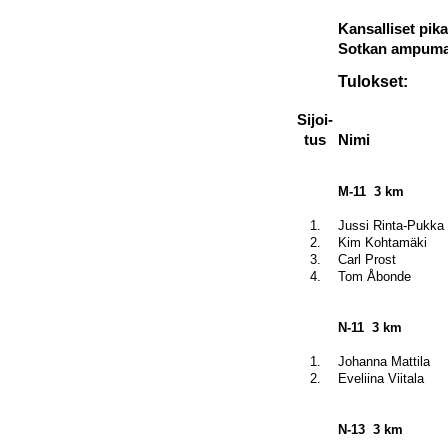
Kansalliset pik
Sotkan ampumah
Tulokset:
Sijoi-
tus
Nimi
M-11
3 km
1.
Jussi Rinta-Pukka
2.
Kim Kohtamäki
3.
Carl Prost
4.
Tom Åbonde
N-11
3 km
1.
Johanna Mattila
2.
Eveliina Viitala
N-13
3 km