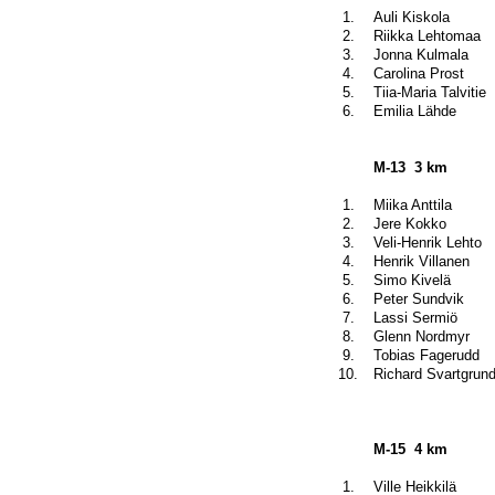
1.
Auli Kiskola
2.
Riikka Lehtomaa
3.
Jonna Kulmala
4.
Carolina Prost
5.
Tiia-Maria Talvitie
6.
Emilia Lähde
M-13
3 km
1.
Miika Anttila
2.
Jere Kokko
3.
Veli-Henrik Lehto
4.
Henrik Villanen
5.
Simo Kivelä
6.
Peter Sundvik
7.
Lassi Sermiö
8.
Glenn Nordmyr
9.
Tobias Fagerudd
10.
Richard Svartgrun
M-15
4 km
1.
Ville Heikkilä