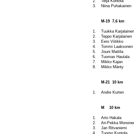
2.
Teija Kuntola
3.
Niina Puhakainen
M-19
7,6 km
1.
Tuukka Karjalaine
2.
Teppo Karjalainen
3.
Eero Viitikko
4.
Tommi Laaksonen
5.
Jouni Mattila
6.
Tuomas Hautala
7.
Mikko Kajan
8.
Mikko Mänty
M-21
10 km
1.
Andre Kurten
M
10 km
1.
Arto Hakala
2.
Ari-Pekka Monone
3.
Jari Ritvaniemi
4.
Tuomo Kuntola