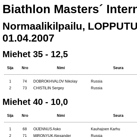
Biathlon Masters´ Inte
Normaalikilpailu, LOPPU
01.04.2007
Miehet 35 - 12,5
Sija
Nro
Nimi
Seura
1
74
DOBROKHVALOV Nikolay
Russia
2
73
CHISTILIN Sergey
Russia
Miehet 40 - 10,0
Sija
Nro
Nimi
Seura
1
68
OIJENNUS Asko
Kauhajoen Karhu
2
71
MIRONYUK Alexander
Russia