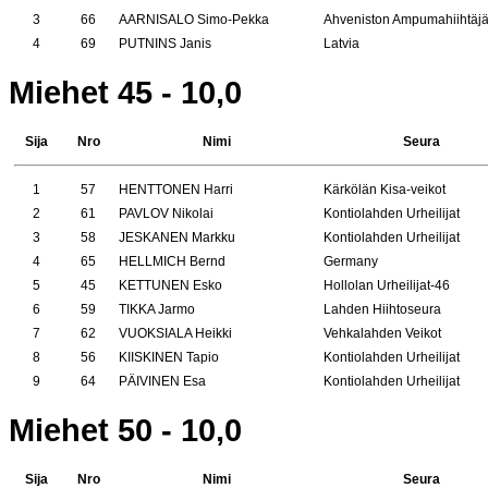
3
66
AARNISALO Simo-Pekka
Ahveniston Ampumahiihtäj
4
69
PUTNINS Janis
Latvia
Miehet 45 - 10,0
Sija
Nro
Nimi
Seura
1
57
HENTTONEN Harri
Kärkölän Kisa-veikot
2
61
PAVLOV Nikolai
Kontiolahden Urheilijat
3
58
JESKANEN Markku
Kontiolahden Urheilijat
4
65
HELLMICH Bernd
Germany
5
45
KETTUNEN Esko
Hollolan Urheilijat-46
6
59
TIKKA Jarmo
Lahden Hiihtoseura
7
62
VUOKSIALA Heikki
Vehkalahden Veikot
8
56
KIISKINEN Tapio
Kontiolahden Urheilijat
9
64
PÄIVINEN Esa
Kontiolahden Urheilijat
Miehet 50 - 10,0
Sija
Nro
Nimi
Seura