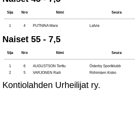
Sija
Nro
Nimi
Seura
1
4
PUTNINA Mara
Latvia
Naiset 55 - 7,5
Sija
Nro
Nimi
Seura
1
6
AUGUSTSON Terttu
Österby Sportklubb
2
5
VARJONEN Raili
Riihimäen Kisko
Kontiolahden Urheilijat ry.