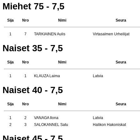
Miehet 75 - 7,5
Sija
Nro
Nimi
Seura
1
7
TARKIAINEN Aulis
Virtasalmen Urheilijat
Naiset 35 - 7,5
Sija
Nro
Nimi
Seura
1
1
KLAUZA Laima
Latvia
Naiset 40 - 7,5
Sija
Nro
Nimi
Seura
1
2
VANAGA Ilona
Latvia
2
3
SALOKANNEL Satu
Halikon Hakoniskat
Naiset 45 - 7,5