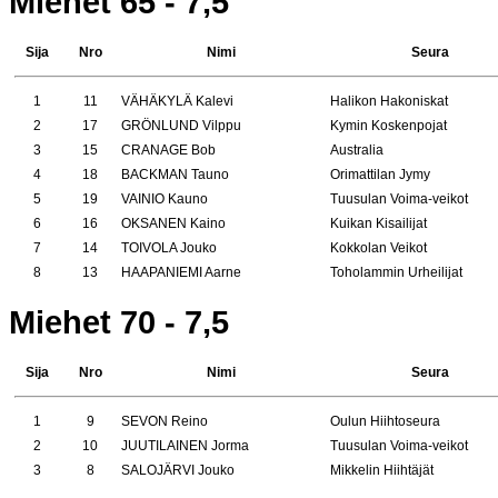
Miehet 65 - 7,5
Sija
Nro
Nimi
Seura
1
11
VÄHÄKYLÄ Kalevi
Halikon Hakoniskat
2
17
GRÖNLUND Vilppu
Kymin Koskenpojat
3
15
CRANAGE Bob
Australia
4
18
BACKMAN Tauno
Orimattilan Jymy
5
19
VAINIO Kauno
Tuusulan Voima-veikot
6
16
OKSANEN Kaino
Kuikan Kisailijat
7
14
TOIVOLA Jouko
Kokkolan Veikot
8
13
HAAPANIEMI Aarne
Toholammin Urheilijat
Miehet 70 - 7,5
Sija
Nro
Nimi
Seura
1
9
SEVON Reino
Oulun Hiihtoseura
2
10
JUUTILAINEN Jorma
Tuusulan Voima-veikot
3
8
SALOJÄRVI Jouko
Mikkelin Hiihtäjät