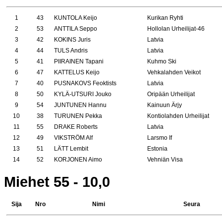
1
43
KUNTOLA Keijo
Kurikan Ryhti
2
53
ANTTILA Seppo
Hollolan Urheilijat-46
3
42
KOKINS Juris
Latvia
4
44
TULS Andris
Latvia
5
41
PIIRAINEN Tapani
Kuhmo Ski
6
47
KATTELUS Keijo
Vehkalahden Veikot
7
40
PUSNAKOVS Feoktists
Latvia
8
50
KYLÄ-UTSURI Jouko
Oripään Urheilijat
9
54
JUNTUNEN Hannu
Kainuun Ärjy
10
38
TURUNEN Pekka
Kontiolahden Urheilijat
11
55
DRAKE Roberts
Latvia
12
49
VIKSTRÖM Alf
Larsmo If
13
51
LÄTT Lembit
Estonia
14
52
KORJONEN Aimo
Vehniän Visa
Miehet 55 - 10,0
Sija
Nro
Nimi
Seura