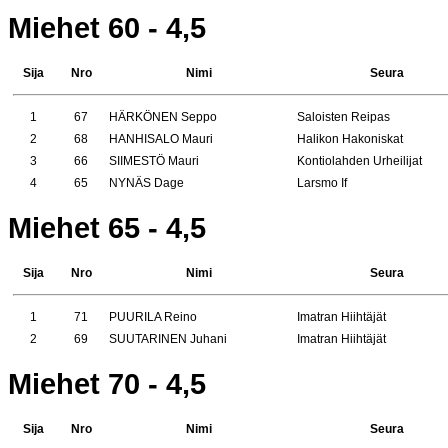
Miehet 60 - 4,5
Sija
Nro
Nimi
Seura
1
67
HÄRKÖNEN Seppo
Saloisten Reipas
2
68
HANHISALO Mauri
Halikon Hakoniskat
3
66
SIIMESTÖ Mauri
Kontiolahden Urheilijat
4
65
NYNÄS Dage
Larsmo If
Miehet 65 - 4,5
Sija
Nro
Nimi
Seura
1
71
PUURILA Reino
Imatran Hiihtäjät
2
69
SUUTARINEN Juhani
Imatran Hiihtäjät
Miehet 70 - 4,5
Sija
Nro
Nimi
Seura