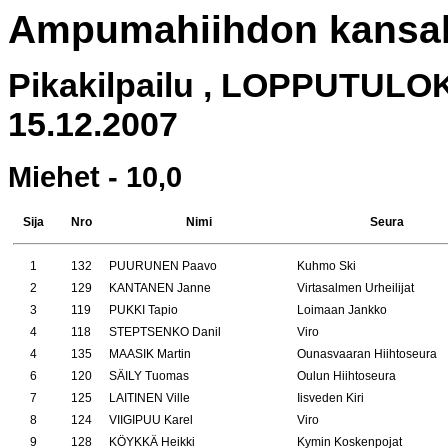
Ampumahiihdon kansalli
Pikakilpailu , LOPPUTUL
15.12.2007
Miehet - 10,0
Sija
Nro
Nimi
Seura
1
132
PUURUNEN Paavo
Kuhmo Ski
2
129
KANTANEN Janne
Virtasalmen Urheilijat
3
119
PUKKI Tapio
Loimaan Jankko
4
118
STEPTSENKO Danil
Viro
4
135
MAASIK Martin
Ounasvaaran Hiihtoseura
6
120
SÄILY Tuomas
Oulun Hiihtoseura
7
125
LAITINEN Ville
Iisveden Kiri
8
124
VIIGIPUU Karel
Viro
9
128
KÖYKKÄ Heikki
Kymin Koskenpojat