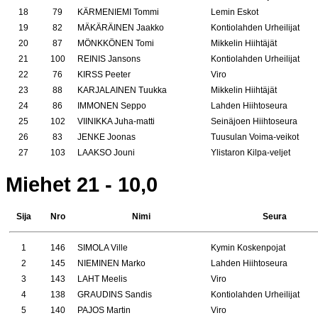
18
79
KÄRMENIEMI Tommi
Lemin Eskot
19
82
MÄKÄRÄINEN Jaakko
Kontiolahden Urheilijat
20
87
MÖNKKÖNEN Tomi
Mikkelin Hiihtäjät
21
100
REINIS Jansons
Kontiolahden Urheilijat
22
76
KIRSS Peeter
Viro
23
88
KARJALAINEN Tuukka
Mikkelin Hiihtäjät
24
86
IMMONEN Seppo
Lahden Hiihtoseura
25
102
VIINIKKA Juha-matti
Seinäjoen Hiihtoseura
26
83
JENKE Joonas
Tuusulan Voima-veikot
27
103
LAAKSO Jouni
Ylistaron Kilpa-veljet
Miehet 21 - 10,0
Sija
Nro
Nimi
Seura
1
146
SIMOLA Ville
Kymin Koskenpojat
2
145
NIEMINEN Marko
Lahden Hiihtoseura
3
143
LAHT Meelis
Viro
4
138
GRAUDINS Sandis
Kontiolahden Urheilijat
5
140
PAJOS Martin
Viro