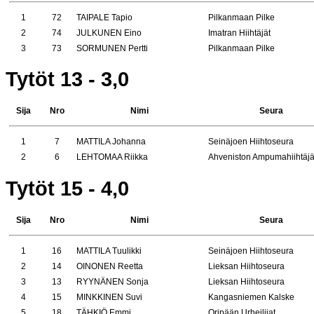
1
72
TAIPALE Tapio
Pilkanmaan Pilke
2
74
JULKUNEN Eino
Imatran Hiihtäjät
3
73
SORMUNEN Pertti
Pilkanmaan Pilke
Tytöt 13 - 3,0
Sija
Nro
Nimi
Seura
1
7
MATTILA Johanna
Seinäjoen Hiihtoseura
2
6
LEHTOMAA Riikka
Ahveniston Ampumahiihtäj
Tytöt 15 - 4,0
Sija
Nro
Nimi
Seura
1
16
MATTILA Tuulikki
Seinäjoen Hiihtoseura
2
14
OINONEN Reetta
Lieksan Hiihtoseura
3
13
RYYNÄNEN Sonja
Lieksan Hiihtoseura
4
15
MINKKINEN Suvi
Kangasniemen Kalske
5
18
TÄHKIÖ Emmi
Oripään Urheilijat