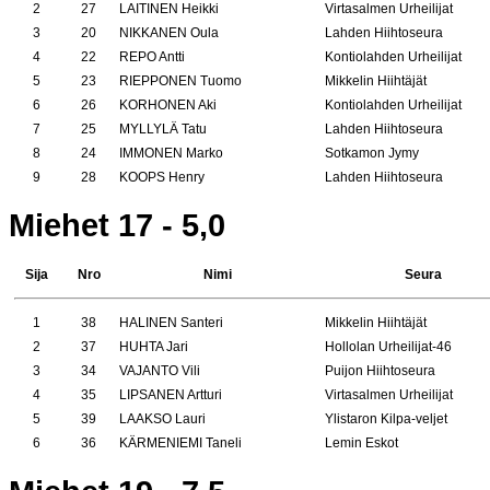
2
27
LAITINEN Heikki
Virtasalmen Urheilijat
3
20
NIKKANEN Oula
Lahden Hiihtoseura
4
22
REPO Antti
Kontiolahden Urheilijat
5
23
RIEPPONEN Tuomo
Mikkelin Hiihtäjät
6
26
KORHONEN Aki
Kontiolahden Urheilijat
7
25
MYLLYLÄ Tatu
Lahden Hiihtoseura
8
24
IMMONEN Marko
Sotkamon Jymy
9
28
KOOPS Henry
Lahden Hiihtoseura
Miehet 17 - 5,0
Sija
Nro
Nimi
Seura
1
38
HALINEN Santeri
Mikkelin Hiihtäjät
2
37
HUHTA Jari
Hollolan Urheilijat-46
3
34
VAJANTO Vili
Puijon Hiihtoseura
4
35
LIPSANEN Artturi
Virtasalmen Urheilijat
5
39
LAAKSO Lauri
Ylistaron Kilpa-veljet
6
36
KÄRMENIEMI Taneli
Lemin Eskot