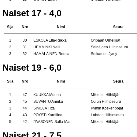
Naiset 17 - 4,0
Sija
Nro
Nimi
Seura
1
30
ESKOLA Ella-Riikka
Oripään Urheilijat
2
31
HEMMINKI Nelli
Seinäjoen Hiihtoseura
3
32
HÄMÄLÄINEN Reetta
Sotkamon Jymy
Naiset 19 - 6,0
Sija
Nro
Nimi
Seura
1
47
KUUKKA Moona
Mikkelin Hiihtäjät
2
45
SUVANTO Annika
Oulun Hiihtoseura
3
44
SIMOLA Titta
Kymin Koskenpojat
4
43
PÖYSTI Karoliina
Lahden Hiihtoseura
5
42
PAASONEN Salla-Mari
Mikkelin Hiihtäjät
Naiset 21 - 7,5