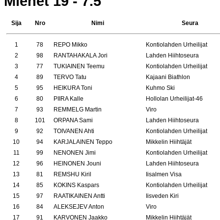
Miehet 19 - 7.5
Sija
Nro
Nimi
Seura
1
78
REPO Mikko
Kontiolahden Urheilijat
2
98
RANTAHAKALA Jori
Lahden Hiihtoseura
3
77
TUKIAINEN Teemu
Kontiolahden Urheilijat
4
89
TERVO Tatu
Kajaani Biathlon
5
95
HEIKURA Toni
Kuhmo Ski
6
80
PIIRA Kalle
Hollolan Urheilijat-46
7
93
REMMELG Martin
Viro
8
101
ORPANA Sami
Lahden Hiihtoseura
9
92
TOIVANEN Ahti
Kontiolahden Urheilijat
10
94
KARJALAINEN Teppo
Mikkelin Hiihtäjät
11
99
NENONEN Jimi
Kontiolahden Urheilijat
12
96
HEINONEN Jouni
Lahden Hiihtoseura
13
81
REMSHU Kiril
Iisalmen Visa
14
85
KOKINS Kaspars
Kontiolahden Urheilijat
15
97
RAATIKAINEN Antti
Iisveden Kiri
16
84
ALEKSEJEV Anton
Viro
17
91
KARVONEN Jaakko
Mikkelin Hiihtäjät