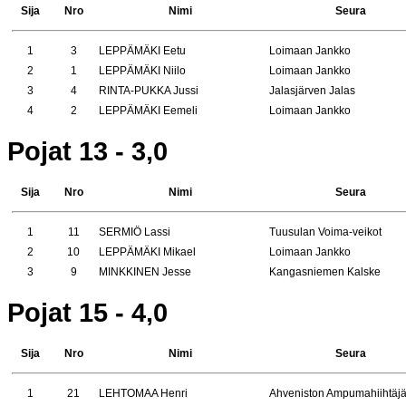
Sija
Nro
Nimi
Seura
1
3
LEPPÄMÄKI Eetu
Loimaan Jankko
2
1
LEPPÄMÄKI Niilo
Loimaan Jankko
3
4
RINTA-PUKKA Jussi
Jalasjärven Jalas
4
2
LEPPÄMÄKI Eemeli
Loimaan Jankko
Pojat 13 - 3,0
Sija
Nro
Nimi
Seura
1
11
SERMIÖ Lassi
Tuusulan Voima-veikot
2
10
LEPPÄMÄKI Mikael
Loimaan Jankko
3
9
MINKKINEN Jesse
Kangasniemen Kalske
Pojat 15 - 4,0
Sija
Nro
Nimi
Seura
1
21
LEHTOMAA Henri
Ahveniston Ampumahiihtäj