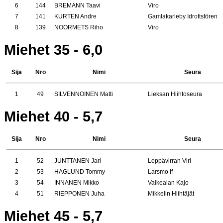
6
144
BREMANN Taavi
Viro
7
141
KURTEN Andre
Gamlakarleby Idrottsfören
8
139
NOORMETS Riho
Viro
Miehet 35 - 6,0
Sija
Nro
Nimi
Seura
1
49
SILVENNOINEN Matti
Lieksan Hiihtoseura
Miehet 40 - 5,7
Sija
Nro
Nimi
Seura
1
52
JUNTTANEN Jari
Leppävirran Viri
2
53
HAGLUND Tommy
Larsmo If
3
54
INNANEN Mikko
Valkealan Kajo
4
51
RIEPPONEN Juha
Mikkelin Hiihtäjät
Miehet 45 - 5,7