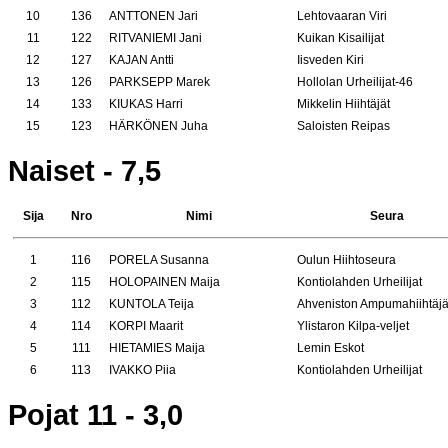
10
136
ANTTONEN Jari
Lehtovaaran Viri
11
122
RITVANIEMI Jani
Kuikan Kisailijat
12
127
KAJAN Antti
Iisveden Kiri
13
126
PARKSEPP Marek
Hollolan Urheilijat-46
14
133
KIUKAS Harri
Mikkelin Hiihtäjät
15
123
HÄRKÖNEN Juha
Saloisten Reipas
Naiset - 7,5
Sija
Nro
Nimi
Seura
1
116
PORELA Susanna
Oulun Hiihtoseura
2
115
HOLOPAINEN Maija
Kontiolahden Urheilijat
3
112
KUNTOLA Teija
Ahveniston Ampumahiihtäj
4
114
KORPI Maarit
Ylistaron Kilpa-veljet
5
111
HIETAMIES Maija
Lemin Eskot
6
113
IVAKKO Piia
Kontiolahden Urheilijat
Pojat 11 - 3,0