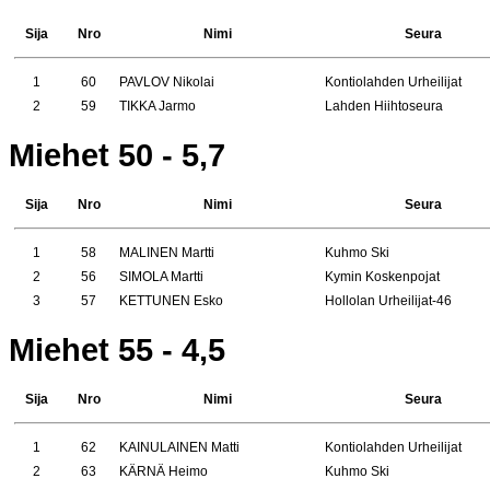
Sija
Nro
Nimi
Seura
1
60
PAVLOV Nikolai
Kontiolahden Urheilijat
2
59
TIKKA Jarmo
Lahden Hiihtoseura
Miehet 50 - 5,7
Sija
Nro
Nimi
Seura
1
58
MALINEN Martti
Kuhmo Ski
2
56
SIMOLA Martti
Kymin Koskenpojat
3
57
KETTUNEN Esko
Hollolan Urheilijat-46
Miehet 55 - 4,5
Sija
Nro
Nimi
Seura
1
62
KAINULAINEN Matti
Kontiolahden Urheilijat
2
63
KÄRNÄ Heimo
Kuhmo Ski