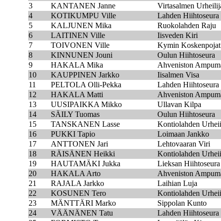
3
KANTANEN Janne
Virtasalmen Urheilij
4
KOTIKUMPU Ville
Lahden Hiihtoseura
5
KALJUNEN Mika
Ruokolahden Raju
6
LAITINEN Ville
Iisveden Kiri
7
TOIVONEN Ville
Kymin Koskenpojat
8
KINNUNEN Jouni
Oulun Hiihtoseura
9
HAKALA Mika
Ahveniston Ampumah
10
KAUPPINEN Jarkko
Iisalmen Visa
11
PELTOLA Olli-Pekka
Lahden Hiihtoseura
12
HAKALA Matti
Ahveniston Ampumah
13
UUSIPAIKKA Mikko
Ullavan Kilpa
14
SÄILY Tuomas
Oulun Hiihtoseura
15
TANSKANEN Lasse
Kontiolahden Urheii
16
PUKKI Tapio
Loimaan Jankko
17
ANTTONEN Jari
Lehtovaaran Viri
18
RÄISÄNEN Heikki
Kontiolahden Urheii
19
HAUTAMÄKI Jukka
Lieksan Hiihtoseura
20
HAKALA Arto
Ahveniston Ampumah
21
RAJALA Jarkko
Laihian Luja
22
KOSUNEN Tero
Kontiolahden Urheii
23
MÄNTTÄRI Marko
Sippolan Kunto
24
VÄÄNÄNEN Tatu
Lahden Hiihtoseura