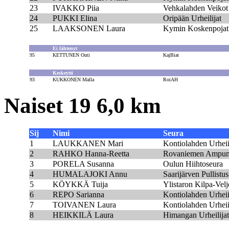
23
IVAKKO Piia
Vehkalahden Veikot
24
PUKKI Elina
Oripään Urheilijat
25
LAAKSONEN Laura
Kymin Koskenpojat
Ei lähtenyt
95
KETTUNEN Outi
KajBiat
Keskeytti
93
KUKKONEN Malla
RoiAH
Naiset 19 6,0 km
Sij
Nimi
Seura
1
LAUKKANEN Mari
Kontiolahden Urheii
2
RAHKO Hanna-Reetta
Rovaniemen Ampuma
3
PORELA Susanna
Oulun Hiihtoseura
4
HUMALAJOKI Annu
Saarijärven Pullistus
5
KÖYKKÄ Tuija
Ylistaron Kilpa-Velj
6
REPO Sarianna
Kontiolahden Urheii
7
TOIVANEN Laura
Kontiolahden Urheii
8
HEIKKILÄ Laura
Himangan Urheilijat