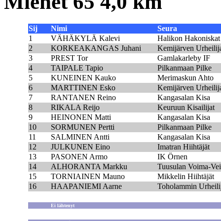
Miehet 65 4,0 km
Sij
Nimi
Seura
1
VÄHÄKYLÄ Kalevi
Halikon Hakoniskat
2
KORKEAKANGAS Juhani
Kemijärven Urheilij
3
PREST Tor
Gamlakarleby IF
4
TAIPALE Tapio
Pilkanmaan Pilke
5
KUNEINEN Kauko
Merimaskun Ahto
6
MARTTINEN Esko
Kemijärven Urheilij
7
RANTANEN Reino
Kangasalan Kisa
8
RIKALA Reijo
Keuruun Kisailijat
9
HEINONEN Matti
Kangasalan Kisa
10
SORMUNEN Pertti
Pilkanmaan Pilke
11
SALMINEN Antti
Kangasalan Kisa
12
JULKUNEN Eino
Imatran Hiihtäjät
13
PASONEN Armo
IK Örnen
14
ALHORANTA Markku
Tuusulan Voima-Vei
15
TORNIAINEN Mauno
Mikkelin Hiihtäjät
16
HAAPANIEMI Aarne
Toholammin Urheilij
Ei lähtenyt