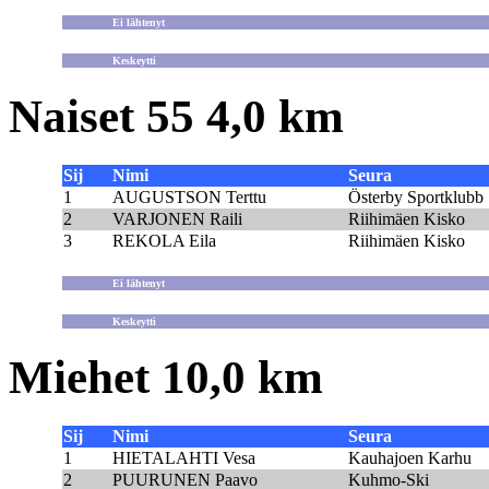
Ei lähtenyt
Keskeytti
Naiset 55 4,0 km
Sij
Nimi
Seura
1
AUGUSTSON Terttu
Österby Sportklubb
2
VARJONEN Raili
Riihimäen Kisko
3
REKOLA Eila
Riihimäen Kisko
Ei lähtenyt
Keskeytti
Miehet 10,0 km
Sij
Nimi
Seura
1
HIETALAHTI Vesa
Kauhajoen Karhu
2
PUURUNEN Paavo
Kuhmo-Ski