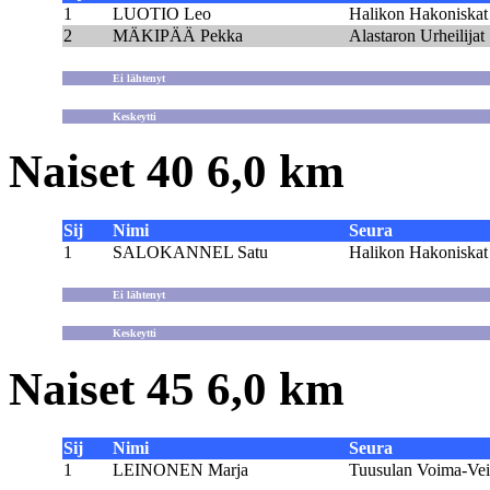
1
LUOTIO Leo
Halikon Hakoniskat
2
MÄKIPÄÄ Pekka
Alastaron Urheilijat
Ei lähtenyt
Keskeytti
Naiset 40 6,0 km
Sij
Nimi
Seura
1
SALOKANNEL Satu
Halikon Hakoniskat
Ei lähtenyt
Keskeytti
Naiset 45 6,0 km
Sij
Nimi
Seura
1
LEINONEN Marja
Tuusulan Voima-Vei