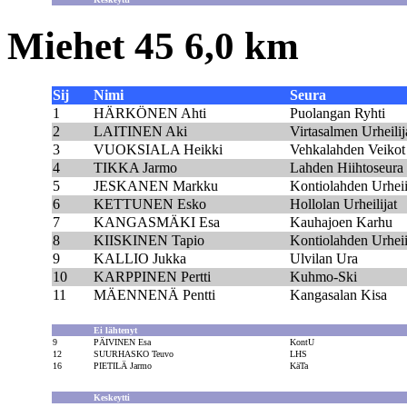
Miehet 45 6,0 km
Sij
Nimi
Seura
1
HÄRKÖNEN Ahti
Puolangan Ryhti
2
LAITINEN Aki
Virtasalmen Urheilij
3
VUOKSIALA Heikki
Vehkalahden Veikot
4
TIKKA Jarmo
Lahden Hiihtoseura
5
JESKANEN Markku
Kontiolahden Urheii
6
KETTUNEN Esko
Hollolan Urheilijat
7
KANGASMÄKI Esa
Kauhajoen Karhu
8
KIISKINEN Tapio
Kontiolahden Urheii
9
KALLIO Jukka
Ulvilan Ura
10
KARPPINEN Pertti
Kuhmo-Ski
11
MÄENNENÄ Pentti
Kangasalan Kisa
Ei lähtenyt
9
PÄIVINEN Esa
KontU
12
SUURHASKO Teuvo
LHS
16
PIETILÄ Jarmo
KäTa
Keskeytti