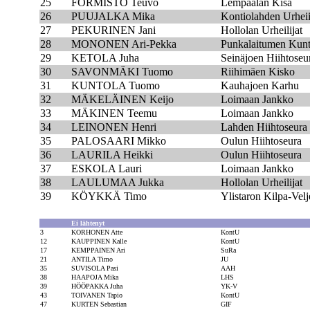
25
FORMISTO Teuvo
Lempäälän Kisa
26
PUUJALKA Mika
Kontiolahden Urheii
27
PEKURINEN Jani
Hollolan Urheilijat
28
MONONEN Ari-Pekka
Punkalaitumen Kun
29
KETOLA Juha
Seinäjoen Hiihtoseu
30
SAVONMÄKI Tuomo
Riihimäen Kisko
31
KUNTOLA Tuomo
Kauhajoen Karhu
32
MÄKELÄINEN Keijo
Loimaan Jankko
33
MÄKINEN Teemu
Loimaan Jankko
34
LEINONEN Henri
Lahden Hiihtoseura
35
PALOSAARI Mikko
Oulun Hiihtoseura
36
LAURILA Heikki
Oulun Hiihtoseura
37
ESKOLA Lauri
Loimaan Jankko
38
LAULUMAA Jukka
Hollolan Urheilijat
39
KÖYKKÄ Timo
Ylistaron Kilpa-Velj
Ei lähtenyt
3
KORHONEN Atte
KontU
12
KAUPPINEN Kalle
KontU
17
KEMPPAINEN Ari
SuRa
21
ANTILA Timo
JU
35
SUVISOLA Pasi
AAH
38
HAAPOJA Mika
LHS
39
HÖÖPAKKA Juha
YK-V
43
TOIVANEN Tapio
KontU
47
KURTEN Sebastian
GIF