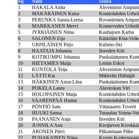
Sij
Nimi
Seura
1
HAKALA Anita
Ahveniston Ampumah
2
MÄKÄRÄINEN Kaisa
Kontiolahden Urheii
3
PERUNKA Sanna-Leena
Rovaniemen Ampuma
4
MARKKANEN Mervi
Konneveden Urheili
5
JYRKIÄINEN Niina
Kauhajoen Karhu
6
SALONEN Eija
Kärkölän Kisa-Veik
7
URPILAINEN Pirjo
Kuhmo-Ski
8
HAATAJA Johanna
Iisveden Kiri
9
KOTIKUMPU Johanna
Punkalaitumen Kun
10
HIETAMIES Maija
Lemin Eskot
11
KUNTOLA Teija
Ahveniston Ampumah
12
LÄTTI Kia
Mikkelin Hiihtäjät
13
HÄKKINEN Anna-Liisa
Punkalaitumen Kun
14
POKELA Laura
Alavieskan Viri
15
HOLOPAINEN Maija
Kontiolahden Urheii
16
SAARENPÄÄ Hanna
Kontiolahden Urheii
17
PÖNTIÖ Satu
Viitasaaren Toverit
18
HUUKI Sanna
Tuusulan Voima-Vei
19
PAANANEN Anja
Iisveden Kiri
20
JUNNILA Anu
Kivijärven Kivekkää
21
ARONEN Päivi
Pilkanmaan Pilke
22
PUHAKAINEN Niina
Kymin Koskenpojat