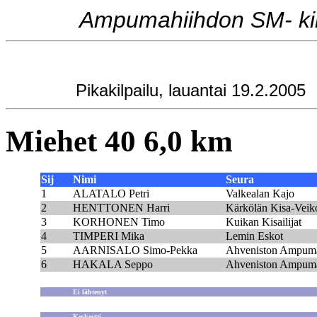
Ampumahiihdon SM- kilp
Pikakilpailu, lauantai 19.2.2005
Miehet 40 6,0 km
Sij
Nimi
Seura
1
ALATALO Petri
Valkealan Kajo
2
HENTTONEN Harri
Kärkölän Kisa-Veik
3
KORHONEN Timo
Kuikan Kisailijat
4
TIMPERI Mika
Lemin Eskot
5
AARNISALO Simo-Pekka
Ahveniston Ampumah
6
HAKALA Seppo
Ahveniston Ampumah
Ei lähtenyt
Keskeytti