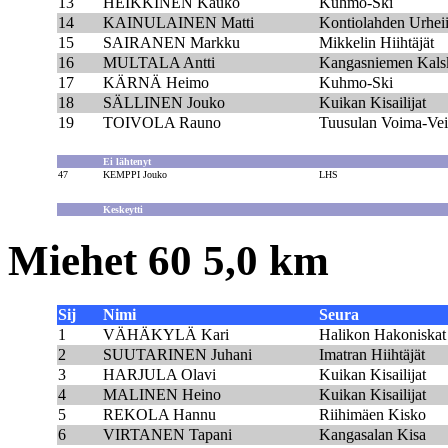
13
HEIKKINEN Kauko
Kuhmo-Ski
14
KAINULAINEN Matti
Kontiolahden Urheii
15
SAIRANEN Markku
Mikkelin Hiihtäjät
16
MULTALA Antti
Kangasniemen Kals
17
KÄRNÄ Heimo
Kuhmo-Ski
18
SÄLLINEN Jouko
Kuikan Kisailijat
19
TOIVOLA Rauno
Tuusulan Voima-Vei
Ei lähtenyt
47
KEMPPI Jouko
LHS
Keskeytti
Miehet 60 5,0 km
Sij
Nimi
Seura
1
VÄHÄKYLÄ Kari
Halikon Hakoniskat
2
SUUTARINEN Juhani
Imatran Hiihtäjät
3
HARJULA Olavi
Kuikan Kisailijat
4
MALINEN Heino
Kuikan Kisailijat
5
REKOLA Hannu
Riihimäen Kisko
6
VIRTANEN Tapani
Kangasalan Kisa