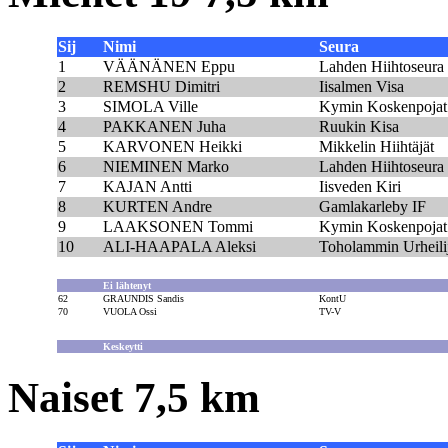
Sij
Nimi
Seura
1
VÄÄNÄNEN Eppu
Lahden Hiihtoseura
2
REMSHU Dimitri
Iisalmen Visa
3
SIMOLA Ville
Kymin Koskenpojat
4
PAKKANEN Juha
Ruukin Kisa
5
KARVONEN Heikki
Mikkelin Hiihtäjät
6
NIEMINEN Marko
Lahden Hiihtoseura
7
KAJAN Antti
Iisveden Kiri
8
KURTEN Andre
Gamlakarleby IF
9
LAAKSONEN Tommi
Kymin Koskenpojat
10
ALI-HAAPALA Aleksi
Toholammin Urheilij
Ei lähtenyt
62
GRAUNDIS Sandis
KontU
70
VUOLA Ossi
TV-V
Keskeytti
Naiset 7,5 km