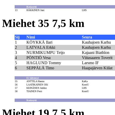
Keskeytti
13
HÄKKINEN Jani
LHS
Miehet 35 7,5 km
Sij
Nimi
Seura
1
KÖYKKÄ Ilari
Kauhajoen Karhu
2
LATVALA Erkki
Kauhajoen Karhu
3
NURMIKUMPU Teijo
Kajaani Biathlon
4
PÖNTIÖ Vesa
Viitasaaren Toverit
5
HAGLUND Tommy
Larsmo IF
6
SEPPÄLÄ Timo
Haapajärven Kiilat
Ei lähtenyt
55
ANTTILA Hannu
KaKa
56
LAATIKAINEN Olli
KontU
57
KEINÄNEN Jarkko
LHS
58
TIAINEN Petri
KontU
Keskeytti
Miehet 19 7,5 km