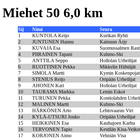
Miehet 50 6,0 km
Sij
Nimi
Seura
1
KUNTOLA Keijo
Kurikan Ryhti
2
JUNTUNEN Hannu
Kainuun Ärjy
3
KUVAJA Esa
Suomussalmen Rast
4
PIIRAINEN Tapani
Kuhmo-Ski
5
ANTTILA Seppo
Hollolan Urheilijat
6
RUOTTINEN Pekka
Mikkelin Hiihtäjät
7
SIMOLA Martti
Kymin Koskenpojat
8
STENIUS Reijo
Oripään Urheilijat
9
AHONEN Kari
Hollolan Urheilijat
10
TAURAMA Markku
Lemin Eskot
11
TURUNEN Pekka
Kontiolahden Urheii
12
MALINEN Martti
Kuhmo-Ski
13
HÄRKÖNEN Arto
Lehtovaaran Viri
14
KYLÄ-UTSURI Jouko
Oripään Urheilijat
15
HEIKKINEN Esa
Kauhajoen Karhu
16
TERVONEN Tapio
Kestilän Kisa-Veiko
17
KORJONEN Aimo
Vehniän Visa