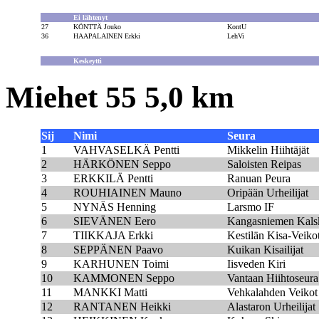
Ei lähtenyt
27
KÖNTTÄ Jouko
KontU
36
HAAPALAINEN Erkki
LehVi
Keskeytti
Miehet 55 5,0 km
Sij
Nimi
Seura
1
VAHVASELKÄ Pentti
Mikkelin Hiihtäjät
2
HÄRKÖNEN Seppo
Saloisten Reipas
3
ERKKILÄ Pentti
Ranuan Peura
4
ROUHIAINEN Mauno
Oripään Urheilijat
5
NYNÄS Henning
Larsmo IF
6
SIEVÄNEN Eero
Kangasniemen Kals
7
TIIKKAJA Erkki
Kestilän Kisa-Veiko
8
SEPPÄNEN Paavo
Kuikan Kisailijat
9
KARHUNEN Toimi
Iisveden Kiri
10
KAMMONEN Seppo
Vantaan Hiihtoseura
11
MANKKI Matti
Vehkalahden Veikot
12
RANTANEN Heikki
Alastaron Urheilijat