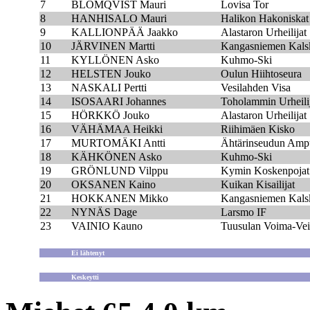
7
BLOMQVIST Mauri
Lovisa Tor
8
HANHISALO Mauri
Halikon Hakoniskat
9
KALLIONPÄÄ Jaakko
Alastaron Urheilijat
10
JÄRVINEN Martti
Kangasniemen Kals
11
KYLLÖNEN Asko
Kuhmo-Ski
12
HELSTEN Jouko
Oulun Hiihtoseura
13
NASKALI Pertti
Vesilahden Visa
14
ISOSAARI Johannes
Toholammin Urheilij
15
HÖRKKÖ Jouko
Alastaron Urheilijat
16
VÄHÄMAA Heikki
Riihimäen Kisko
17
MURTOMÄKI Antti
Ähtärinseudun Ampu
18
KÄHKÖNEN Asko
Kuhmo-Ski
19
GRÖNLUND Vilppu
Kymin Koskenpojat
20
OKSANEN Kaino
Kuikan Kisailijat
21
HOKKANEN Mikko
Kangasniemen Kals
22
NYNÄS Dage
Larsmo IF
23
VAINIO Kauno
Tuusulan Voima-Vei
Ei lähtenyt
Keskeytti