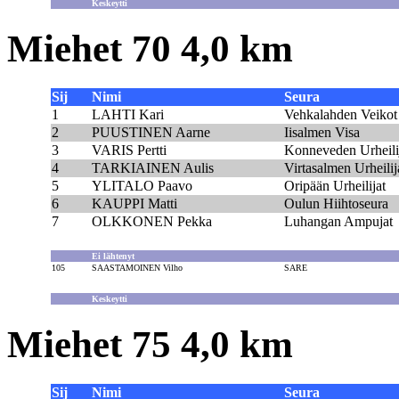
Keskeytti
Miehet 70 4,0 km
Sij
Nimi
Seura
1
LAHTI Kari
Vehkalahden Veikot
2
PUUSTINEN Aarne
Iisalmen Visa
3
VARIS Pertti
Konneveden Urheili
4
TARKIAINEN Aulis
Virtasalmen Urheilij
5
YLITALO Paavo
Oripään Urheilijat
6
KAUPPI Matti
Oulun Hiihtoseura
7
OLKKONEN Pekka
Luhangan Ampujat
Ei lähtenyt
105
SAASTAMOINEN Vilho
SARE
Keskeytti
Miehet 75 4,0 km
Sij
Nimi
Seura