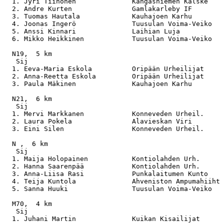
  1. Jyri Tiihonen              Kangasniemen Kalske    
  2. Andre Kurten               Gamlakarleby IF        
  3. Tuomas Hautala             Kauhajoen Karhu        
  4. Joonas Ingerö              Tuusulan Voima-Veiko   
  5. Anssi Kinnari              Laihian Luja           
  6. Mikko Heikkinen            Tuusulan Voima-Veiko   
  N19,  5 km

   Sij                                                 
  1. Eeva-Maria Eskola          Oripään Urheilijat     
  2. Anna-Reetta Eskola         Oripään Urheilijat     
  3. Paula Mäkinen              Kauhajoen Karhu        
  N21,  6 km

   Sij                                                 
  1. Mervi Markkanen            Konneveden Urheil.     
  2. Laura Pokela               Alavieskan Viri        
  3. Eini Silen                 Konneveden Urheil.     
  N ,  6 km

   Sij                                                 
  1. Maija Holopainen           Kontiolahden Urh.      
  2. Hanna Saarenpää            Kontiolahden Urh.      
  3. Anna-Liisa Rasi            Punkalaitumen Kunto    
  4. Teija Kuntola              Ahveniston Ampumahiiht 
  5. Sanna Huuki                Tuusulan Voima-Veiko   
  M70,  4 km

   Sij                                                 
  1. Juhani Martin              Kuikan Kisailijat      