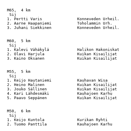
  M65,  4 km

   Sij                                                 
  1. Pertti Varis               Konneveden Urheil.     
  2. Aarne Haapaniemi           Toholammin Urh.        
  3. Juhani Siekkinen           Konneveden Urheil.     
  M60,  5 km

   Sij                                                 
  1. Kalevi Vähäkylä            Halikon Hakoniskat     
  2. Olavi Harjula              Kuikan Kisailijat      
  3. Kaino Oksanen              Kuikan Kisailijat      
  M55,  5 km

   Sij                                                 
  1. Keijo Hautaniemi           Kauhavan Wisa          
  2. Heino Malinen              Kuikan Kisailijat      
  3. Jouko Sällinen             Kuikan Kisailijat      
  4. Kari Lähdesmäki            Kauhajoen Karhu        
  5. Paavo Seppänen             Kuikan Kisailijat      
  M50,  6 km

   Sij                                                 
  1. Keijo Kuntola              Kurikan Ryhti          
  2. Tuomo Panttila             Kauhajoen Karhu        