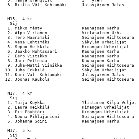
  5. Tanja Granqvist            IF Fyren               
  6. Riitta Väli-Kohtamäki      Jalasjärven Jalas      
  M15,  4 km

   Sij                                                 
  1. Mikko Mänty                Kauhajoen Karhu        
  2. Alpo Virtanen              Virtasalmen Urh.       
  3. Tero Haaramäki             Seinäjoen Hiihtoseura  
  4. Vesa Lehtimäki             Säkylän Urheilijat     
  5. Seppo Heikkilä             Himangan Urheilijat    
  6. Jaakko Huhtasaari          Kauhajoen Karhu        
  7. Eero Viitikko              Kauhajoen Karhu        
  8. Jari Peltomaa              Kauhajoen Karhu        
  9. Juha-Matti Viinikka        Seinäjoen Hiihtoseura  
 10. Juha Erkkilä               Säkylän Urheilijat     
 11. Kari Väli-Kohtamäki        Jalasjärven Jalas      
 12. Joonas Kaukola             Seinäjoen Hiihtoseura  
  N17,  4 km

   Sij                                                 
  1. Tuija Köykkä               Ylistaron Kilpa-Veljet 
  2. Laura Heikkilä             Himangan Urheilijat    
  3. Pii Pöyhtäri               Himangan Urheilijat    
  4. Noona Pihlajaniemi         Seinäjoen Hiihtoseura  
  5. Johanna Soini              Kauhajoen Karhu        
  M17,  5 km

   Sij                                                 