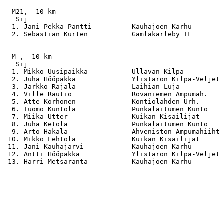
  M21,  10 km

   Sij                                                 
  1. Jani-Pekka Pantti          Kauhajoen Karhu        
  2. Sebastian Kurten           Gamlakarleby IF        
  M ,  10 km

   Sij                                                 
  1. Mikko Uusipaikka           Ullavan Kilpa          
  2. Juha Hööpakka              Ylistaron Kilpa-Veljet 
  3. Jarkko Rajala              Laihian Luja           
  4. Ville Rautio               Rovaniemen Ampumah.    
  5. Atte Korhonen              Kontiolahden Urh.      
  6. Tuomo Kuntola              Punkalaitumen Kunto    
  7. Miika Utter                Kuikan Kisailijat      
  8. Juha Ketola                Punkalaitumen Kunto    
  9. Arto Hakala                Ahveniston Ampumahiiht 
 10. Mikko Lehtola              Kuikan Kisailijat      
 11. Jani Kauhajärvi            Kauhajoen Karhu        
 12. Antti Hööpakka             Ylistaron Kilpa-Veljet 