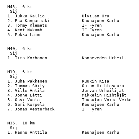
  M45,  6 km

   Sij                                                 
  1. Jukka Kallio               Ulvilan Ura            
  2. Esa Kangasmäki             Kauhajoen Karhu        
  3. Tommy Klemets              IF Fyren               
  4. Kent Nykamb                IF Fyren               
  5. Pekka Lammi                Kauhajoen Karhu        
  M40,  6 km

   Sij                                                 
  1. Timo Korhonen              Konneveden Urheil.     
  M19,  6 km

   Sij                                                 
  1. Juha Pakkanen              Ruukin Kisa            
  2. Tuomas Säily               Oulun Hiihtoseura      
  3. Ville Antila               Jurvan Urheilijat      
  4. Jonne Lätti                Mikkelin Hiihtäjät     
  5. Ossi Vuola                 Tuusulan Voima-Veiko   
  6. Sami Korpela               Kauhajoen Karhu        
  7. Jonas Vesterback           IF Fyren               
  M35,  10 km

   Sij                                                 
  1. Hannu Anttila              Kauhajoen Karhu        