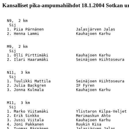
Kansalliset pika-ampumahiihdot 18.1.2004 Sotkan u
  N9,  2 km

   Sij                                                 
  1. Piia Pärnänen              Jalasjärven Jalas      
  2. Henna Lammi                Kauhajoen Karhu        
  M9,  2 km

   Sij                                                 
  1. Olli Pirttimäki            Kauhajoen Karhu        
  2. Ilari Haaramäki            Seinäjoen Hiihtoseura  
  N11,  3 km

   Sij                                                 
  1. Tuulikki Mattila           Seinäjoen Hiihtoseura  
  2. Julia Backgren             IF Fyren               
  3. Jonna Kulmala              Kauhajoen Karhu        
  M11,  3 km

   Sij                                                 
  1. Marko Viitamäki            Ylistaron Kilpa-Veljet 
  2. Erik Sinkko                Merimaskun Ahto        
  3. Jussi Viitala              Kauhajoen Karhu        
  4. Joni Pakkanen              Ruukin Kisa            
  5. Tuomas Pärnänen            Jalasjärven Jalas      