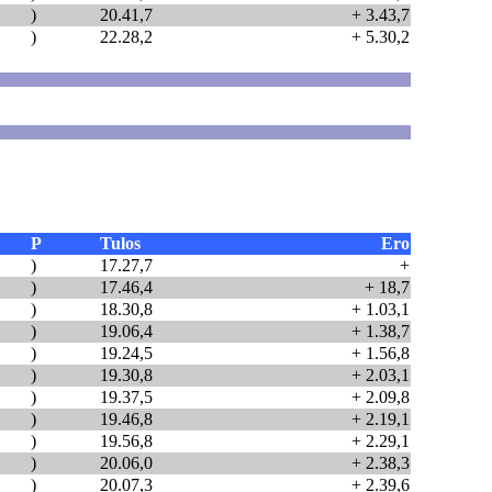
)
20.41,7
+ 3.43,7
)
22.28,2
+ 5.30,2
P
Tulos
Ero
)
17.27,7
+
)
17.46,4
+ 18,7
)
18.30,8
+ 1.03,1
)
19.06,4
+ 1.38,7
)
19.24,5
+ 1.56,8
)
19.30,8
+ 2.03,1
)
19.37,5
+ 2.09,8
)
19.46,8
+ 2.19,1
)
19.56,8
+ 2.29,1
)
20.06,0
+ 2.38,3
)
20.07,3
+ 2.39,6