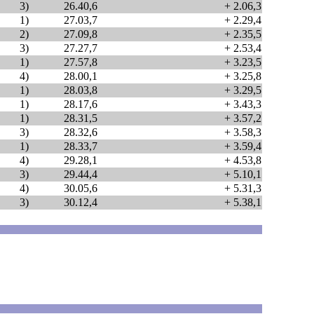
3)
26.40,6
+ 2.06,3
1)
27.03,7
+ 2.29,4
2)
27.09,8
+ 2.35,5
3)
27.27,7
+ 2.53,4
1)
27.57,8
+ 3.23,5
4)
28.00,1
+ 3.25,8
1)
28.03,8
+ 3.29,5
1)
28.17,6
+ 3.43,3
1)
28.31,5
+ 3.57,2
3)
28.32,6
+ 3.58,3
1)
28.33,7
+ 3.59,4
4)
29.28,1
+ 4.53,8
3)
29.44,4
+ 5.10,1
4)
30.05,6
+ 5.31,3
3)
30.12,4
+ 5.38,1