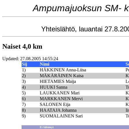
Ampumajuoksun SM- kilp
Yhteislähtö, lauantai 27.8.20
Naiset 4,0 km
Updated: 27.08.2005 14:55:24
Sij
Nimi
S
1)
HÄKKINEN Anna-Liisa
P
2)
MÄKÄRÄINEN Kaisa
K
3)
HIETAMIES Maija
L
4)
HUUKI Sanna
T
5)
LAUKKANEN Mari
K
6)
MARKKANEN Mervi
K
7)
SALONEN Eija
K
8)
HAATAJA Johanna
I
9)
SUOMALAINEN Sari
T
Ei lähtenyt