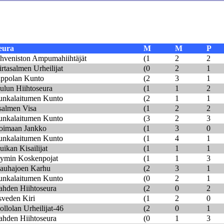
eura
M
M
P
hveniston Ampumahiihtäjät
(1
2
2
irtasalmen Urheilijat
(0
2
1
ippolan Kunto
(2
3
1
ulun Hiihtoseura
(1
1
2
unkalaitumen Kunto
(2
1
1
isalmen Visa
(1
2
2
unkalaitumen Kunto
(3
2
3
oimaan Jankko
(1
3
0
unkalaitumen Kunto
(1
4
1
uikan Kisailijat
(1
1
1
ymin Koskenpojat
(1
1
3
auhajoen Karhu
(2
3
1
unkalaitumen Kunto
(0
2
1
ahden Hiihtoseura
(2
0
2
isveden Kiri
(1
2
0
ollolan Urheilijat-46
(2
0
1
ahden Hiihtoseura
(0
1
3