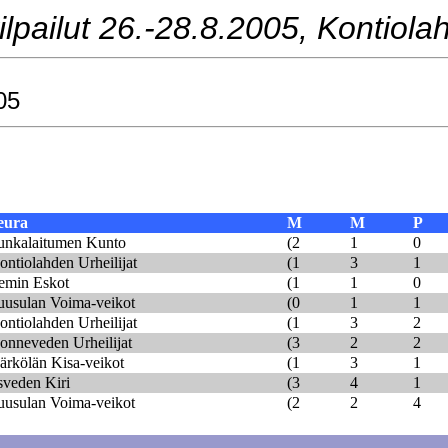
ailut 26.-28.8.2005, Kontiolah
05
eura
M
M
P
unkalaitumen Kunto
(2
1
0
ontiolahden Urheilijat
(1
3
1
emin Eskot
(1
1
0
uusulan Voima-veikot
(0
1
1
ontiolahden Urheilijat
(1
3
2
onneveden Urheilijat
(3
2
2
ärkölän Kisa-veikot
(1
3
1
isveden Kiri
(3
4
1
uusulan Voima-veikot
(2
2
4