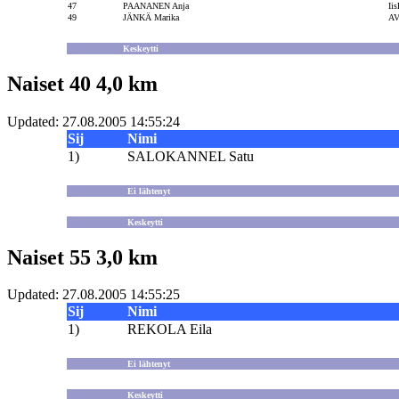
47
PAANANEN Anja
Iis
49
JÄNKÄ Marika
A
Keskeytti
Naiset 40 4,0 km
Updated: 27.08.2005 14:55:24
Sij
Nimi
1)
SALOKANNEL Satu
Ei lähtenyt
Keskeytti
Naiset 55 3,0 km
Updated: 27.08.2005 14:55:25
Sij
Nimi
1)
REKOLA Eila
Ei lähtenyt
Keskeytti