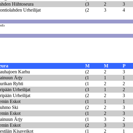
ahden Hiihtoseura
(3
2
3
ontiolahden Urheilijat
(2
3
4
mEs
eura
M
M
P
auhajoen Karhu
(2
2
3
ainuun Ärjy
(1
1
1
urikan Ryhti
(1
2
2
ripään Urheilijat
(3
1
2
ripään Urheilijat
(2
2
3
emin Eskot
(1
1
1
uhmo Ski
(2
2
3
emin Eskot
(1
2
3
ainuun Ärjy
(1
3
2
emin Eskot
(2
3
3
estilän Kisaveikot
(1
2
1