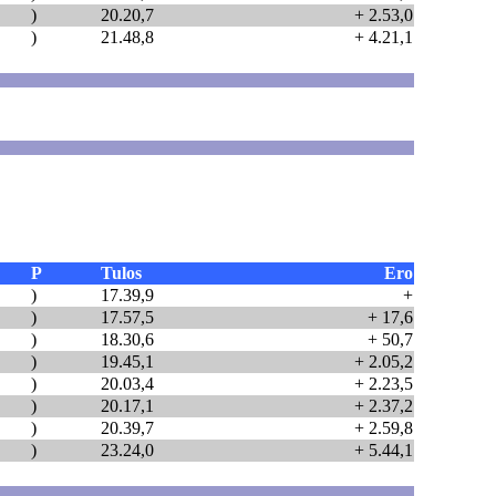
)
20.20,7
+ 2.53,0
)
21.48,8
+ 4.21,1
P
Tulos
Ero
)
17.39,9
+
)
17.57,5
+ 17,6
)
18.30,6
+ 50,7
)
19.45,1
+ 2.05,2
)
20.03,4
+ 2.23,5
)
20.17,1
+ 2.37,2
)
20.39,7
+ 2.59,8
)
23.24,0
+ 5.44,1