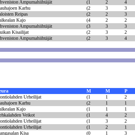
hveniston Ampumahiihtäjät
(1
2
4
auhajoen Karhu
(2
3
3
aloisten Reipas
(2
2
3
alkealan Kajo
(4
2
2
hveniston Ampumahiihtäjät
(3
3
3
uikan Kisailijat
(2
3
2
hveniston Ampumahiihtäjät
(2
3
4
eura
M
M
P
ontiolahden Urheilijat
(1
1
2
auhajoen Karhu
(2
1
1
alkealan Kajo
(1
1
1
ehkalahden Veikot
(1
4
2
ontiolahden Urheilijat
(1
3
2
ontiolahden Urheilijat
(1
2
1
angasalan Kisa
(0
1
3