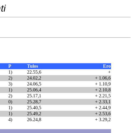
ti
P
Tulos
Ero
1)
22.55,6
+
2)
24.02,2
+ 1.06,6
3)
24.06,5
+ 1.10,9
1)
25.06,4
+ 2.10,8
2)
25.17,1
+ 2.21,5
0)
25.28,7
+ 2.33,1
1)
25.40,5
+ 2.44,9
1)
25.49,2
+ 2.53,6
4)
26.24,8
+ 3.29,2