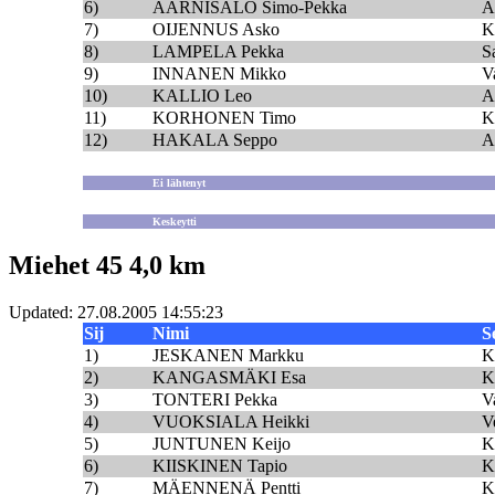
6)
AARNISALO Simo-Pekka
A
7)
OIJENNUS Asko
K
8)
LAMPELA Pekka
S
9)
INNANEN Mikko
V
10)
KALLIO Leo
A
11)
KORHONEN Timo
K
12)
HAKALA Seppo
A
Ei lähtenyt
Keskeytti
Miehet 45 4,0 km
Updated: 27.08.2005 14:55:23
Sij
Nimi
S
1)
JESKANEN Markku
K
2)
KANGASMÄKI Esa
K
3)
TONTERI Pekka
V
4)
VUOKSIALA Heikki
V
5)
JUNTUNEN Keijo
K
6)
KIISKINEN Tapio
K
7)
MÄENNENÄ Pentti
K