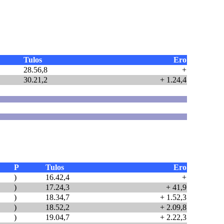
Tulos
Ero
28.56,8
+
30.21,2
+ 1.24,4
P
Tulos
Ero
)
16.42,4
+
)
17.24,3
+ 41,9
)
18.34,7
+ 1.52,3
)
18.52,2
+ 2.09,8
)
19.04,7
+ 2.22,3