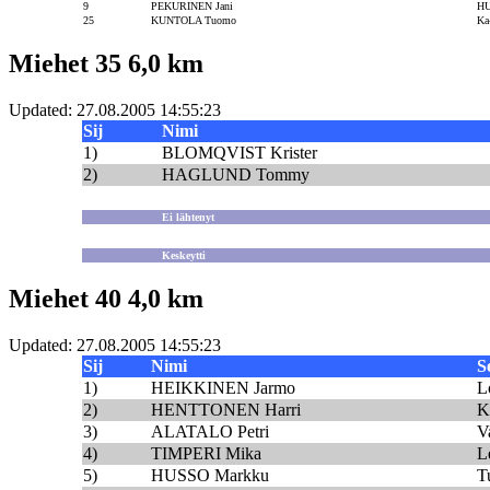
9
PEKURINEN Jani
HU
25
KUNTOLA Tuomo
Ka
Miehet 35 6,0 km
Updated: 27.08.2005 14:55:23
Sij
Nimi
1)
BLOMQVIST Krister
2)
HAGLUND Tommy
Ei lähtenyt
Keskeytti
Miehet 40 4,0 km
Updated: 27.08.2005 14:55:23
Sij
Nimi
S
1)
HEIKKINEN Jarmo
L
2)
HENTTONEN Harri
K
3)
ALATALO Petri
V
4)
TIMPERI Mika
L
5)
HUSSO Markku
T