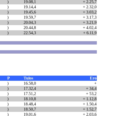
)
19.08,1
+ 2.25,7
)
19.14,4
+ 2.32,0
)
19.45,6
+ 3.03,2
)
19.59,7
+ 3.17,3
)
20.04,3
+ 3.21,9
)
20.44,8
+ 4.02,4
)
22.54,3
+ 6.11,9
P
Tulos
Ero
)
16.58,0
+
)
17.32,4
+ 34,4
)
17.51,2
+ 53,2
)
18.10,8
+ 1.12,8
)
18.48,4
+ 1.50,4
)
18.50,7
+ 1.52,7
)
19.01,6
+ 2.03,6