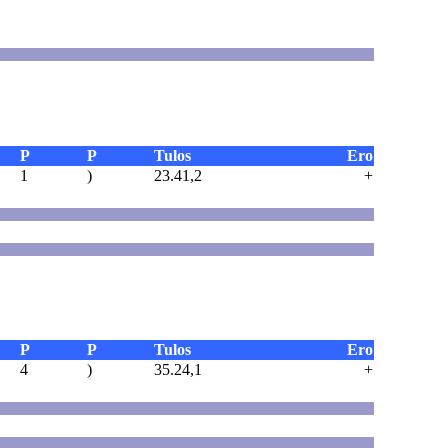
P
P
Tulos
Ero
1
)
23.41,2
+
P
P
Tulos
Ero
4
)
35.24,1
+