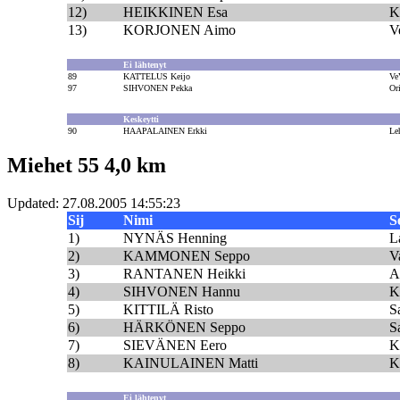
12)
HEIKKINEN Esa
K
13)
KORJONEN Aimo
V
Ei lähtenyt
89
KATTELUS Keijo
Ve
97
SIHVONEN Pekka
Or
Keskeytti
90
HAAPALAINEN Erkki
Le
Miehet 55 4,0 km
Updated: 27.08.2005 14:55:23
Sij
Nimi
S
1)
NYNÄS Henning
L
2)
KAMMONEN Seppo
V
3)
RANTANEN Heikki
Al
4)
SIHVONEN Hannu
K
5)
KITTILÄ Risto
S
6)
HÄRKÖNEN Seppo
S
7)
SIEVÄNEN Eero
K
8)
KAINULAINEN Matti
K
Ei lähtenyt