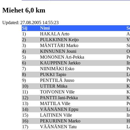
Miehet 6,0 km
Updated: 27.08.2005 14:55:23
Sij
Nimi
S
1)
HAKALA Arto
A
2)
PULKKINEN Keijo
V
3)
MÄNTTÄRI Marko
S
4)
KINNUNEN Jouni
O
5)
MONONEN Ari-Pekka
P
6)
KAUPPINEN Jarkko
I
7)
NIINIMÄKI Esko
P
8)
PUKKI Tapio
L
9)
PENTTILÄ Juuso
P
10)
UTTER Miika
K
11)
TOIVONEN Ville
K
12)
PANTTI Jani-Pekka
K
13)
MATTILA Ville
P
14)
VÄÄNÄNEN Eppu
L
15)
LAITINEN Ville
I
16)
PEKURINEN Marko
H
17)
VÄÄNÄNEN Tatu
L