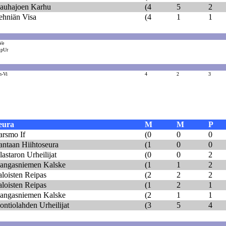
auhajoen Karhu
(4
5
2
ehniän Visa
(4
1
1
Ve
ipUr
h-Vi
4
2
3
eura
M
M
P
arsmo If
(0
0
0
antaan Hiihtoseura
(1
0
0
astaron Urheilijat
(0
0
2
angasniemen Kalske
(1
1
2
aloisten Reipas
(2
2
2
aloisten Reipas
(1
2
1
angasniemen Kalske
(2
1
1
ontiolahden Urheilijat
(3
5
4