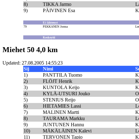
8)
TIKKA Jarmo
L
9)
PÄIVINEN Esa
K
Ei lähtenyt
79
PEKKANEN Jorma
Le
Keskeytti
Miehet 50 4,0 km
Updated: 27.08.2005 14:55:23
Sij
Nimi
S
1)
PANTTILA Tuomo
K
2)
FLÖJT Henrik
K
3)
KUNTOLA Keijo
K
4)
KYLÄ-UTSURI Jouko
O
5)
STENIUS Reijo
O
6)
HIETAMIES Lassi
L
7)
MALINEN Martti
K
8)
TAURAMA Markku
L
9)
JUNTUNEN Hannu
K
10)
MÄKÄLÄINEN Kalevi
L
11)
TERVONEN Tapio
K