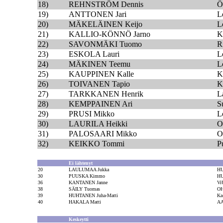
18)
REHNSTRÖM Dennis
Ö
19)
ANTTONEN Jari
L
20)
MÄKELÄINEN Keijo
L
21)
KALLIO-KÖNNÖ Jarno
K
22)
SAVONMÄKI Tuomo
R
23)
ESKOLA Lauri
L
24)
MÄKINEN Teemu
L
25)
KAUPPINEN Kalle
K
26)
TOIVANEN Tapio
K
27)
TARKKANEN Henrik
L
28)
KEMPPAINEN Ari
S
29)
PRUSI Mikko
L
30)
LAURILA Heikki
O
31)
PALOSAARI Mikko
O
32)
KEIKKO Tommi
P
Ei lähtenyt
20
LAULUMAA Jukka
HU
30
PUUSKA Kimmo
HU
36
KANTANEN Janne
Vi
38
SÄILY Tuomas
O
39
HUHTANEN Juha-Matti
Ka
40
HAKALA Matti
A
Keskeytti