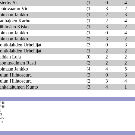
sterby Sk
(1
0
4
ehtovaaran Viri
(1
3
2
oimaan Jankko
(1
2
3
auhajoen Karhu
(1
2
4
iihimäen Kisko
(1
3
2
oimaan Jankko
(1
0
4
oimaan Jankko
(2
3
2
ontiolahden Urheilijat
(3
0
3
ontiolahden Urheilijat
(1
2
2
aihian Luja
(0
2
2
uomussalmen Rasti
(2
2
2
oimaan Jankko
(4
4
5
ulun Hiihtoseura
(3
0
3
ulun Hiihtoseura
(2
3
4
unkalaitumen Kunto
(3
4
1
-46
-46
U
HS
-Ka
AH