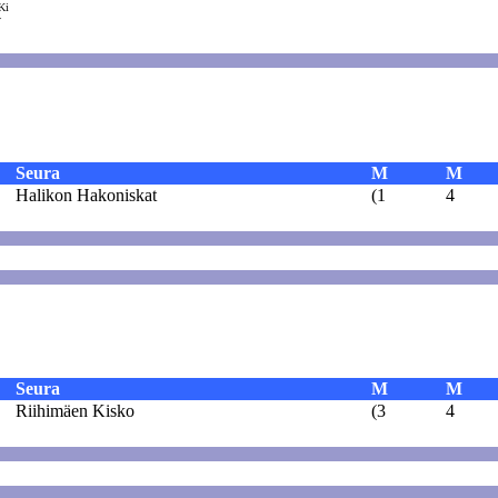
Ki
V
Seura
M
M
Halikon Hakoniskat
(1
4
Seura
M
M
Riihimäen Kisko
(3
4