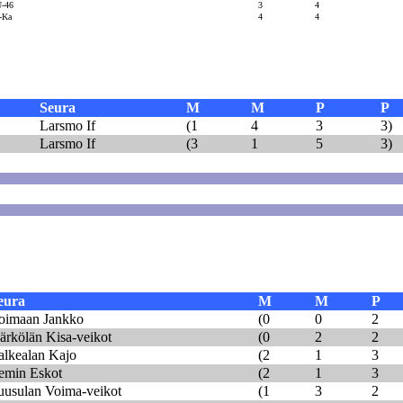
-46
3
4
-Ka
4
4
Seura
M
M
P
P
Larsmo If
(1
4
3
3)
Larsmo If
(3
1
5
3)
eura
M
M
P
oimaan Jankko
(0
0
2
ärkölän Kisa-veikot
(0
2
2
alkealan Kajo
(2
1
3
emin Eskot
(2
1
3
uusulan Voima-veikot
(1
3
2