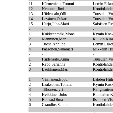
11
Kärmeniemi,Tommi
Lemin Esko
12
Nenonen,Jimi
Kontiolahden
13
Hiidensalo,Olli
Tuusulan Vo
14
Levänen,Oskari
Tuusulan Vo
15
Harju,Juha-Matti
Saloisten Re
-
-
-
1
Kukkeenmäki,Mona
Kymin Kosk
2
Manninen,Mari
Ruukin Kisa
3
Tuosa,Anniina
Lemin Esko
4
Paasonen,Sallamari
Mikkelin Hii
-
-
-
1
Hiidensalo,Anna
Tuusulan Vo
2
Repo,Sarianna
Kontiolahden
3
Laukkanen,Mari
Kontiolahden
-
-
-
1
Väänänen,Eppu
Lahden Hiih
2
Laaksonen,Tommi
Kymin Kosk
3
Tiihonen,Jyri
Kangasniem
4
Heikkinen,Juho
Riihimäen K
5
Remsu,Dima
Iisalmen Vis
6
Graudins,Sandis
Kontiolahden
-
-
-