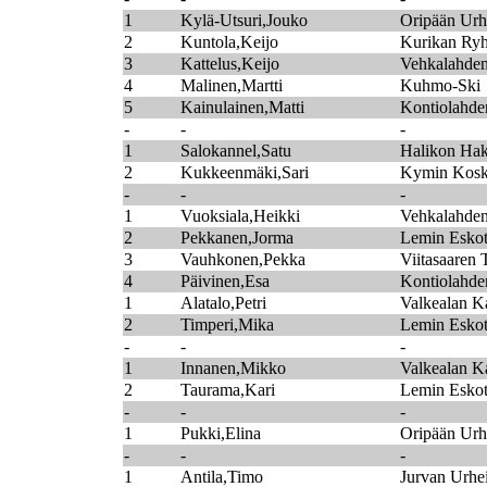
1
Kylä-Utsuri,Jouko
Oripään Urhe
2
Kuntola,Keijo
Kurikan Ryh
3
Kattelus,Keijo
Vehkalahden
4
Malinen,Martti
Kuhmo-Ski
5
Kainulainen,Matti
Kontiolahden
-
-
-
1
Salokannel,Satu
Halikon Hak
2
Kukkeenmäki,Sari
Kymin Kosk
-
-
-
1
Vuoksiala,Heikki
Vehkalahden
2
Pekkanen,Jorma
Lemin Esko
3
Vauhkonen,Pekka
Viitasaaren 
4
Päivinen,Esa
Kontiolahden
1
Alatalo,Petri
Valkealan K
2
Timperi,Mika
Lemin Esko
-
-
-
1
Innanen,Mikko
Valkealan K
2
Taurama,Kari
Lemin Esko
-
-
-
1
Pukki,Elina
Oripään Urhe
-
-
-
1
Antila,Timo
Jurvan Urhei