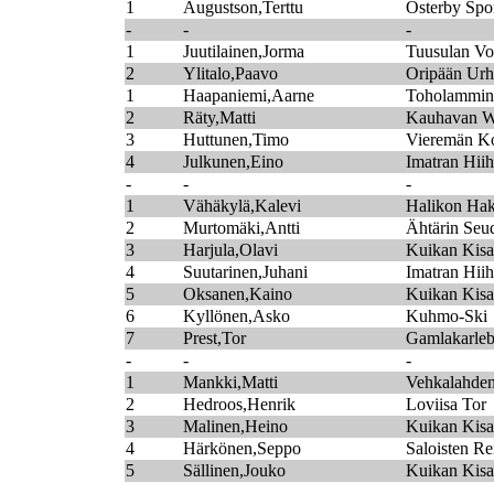
1
Augustson,Terttu
Österby Spo
-
-
-
1
Juutilainen,Jorma
Tuusulan Vo
2
Ylitalo,Paavo
Oripään Urhe
1
Haapaniemi,Aarne
Toholammin 
2
Räty,Matti
Kauhavan W
3
Huttunen,Timo
Vieremän Ko
4
Julkunen,Eino
Imatran Hiih
-
-
-
1
Vähäkylä,Kalevi
Halikon Hak
2
Murtomäki,Antti
Ähtärin Seu
3
Harjula,Olavi
Kuikan Kisai
4
Suutarinen,Juhani
Imatran Hiih
5
Oksanen,Kaino
Kuikan Kisai
6
Kyllönen,Asko
Kuhmo-Ski
7
Prest,Tor
Gamlakarleb
-
-
-
1
Mankki,Matti
Vehkalahden
2
Hedroos,Henrik
Loviisa Tor
3
Malinen,Heino
Kuikan Kisai
4
Härkönen,Seppo
Saloisten Re
5
Sällinen,Jouko
Kuikan Kisai
-
-
-