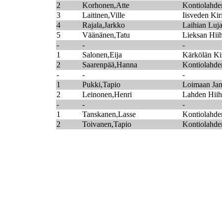
2
Korhonen,Atte
Kontiolahden
3
Laitinen,Ville
Iisveden Kir
4
Rajala,Jarkko
Laihian Luj
5
Väänänen,Tatu
Lieksan Hii
-
-
-
1
Salonen,Eija
Kärkölän Ki
2
Saarenpää,Hanna
Kontiolahden
-
-
-
1
Pukki,Tapio
Loimaan Ja
2
Leinonen,Henri
Lahden Hiih
-
-
-
1
Tanskanen,Lasse
Kontiolahden
2
Toivanen,Tapio
Kontiolahden