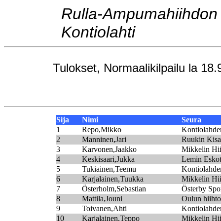
Rulla-Ampumahiihdon S
Kontiolahti
Tulokset, Normaalikilpailu la 18
Sija
Nimi
Seura
1
Repo,Mikko
Kontiolahden
2
Manninen,Jari
Ruukin Kisa
3
Karvonen,Jaakko
Mikkelin Hii
4
Keskisaari,Jukka
Lemin Esko
5
Tukiainen,Teemu
Kontiolahden
6
Karjalainen,Tuukka
Mikkelin Hii
7
Österholm,Sebastian
Österby Spo
8
Mattila,Jouni
Oulun hiihto
9
Toivanen,Ahti
Kontiolahden
10
Karjalainen,Teppo
Mikkelin Hii