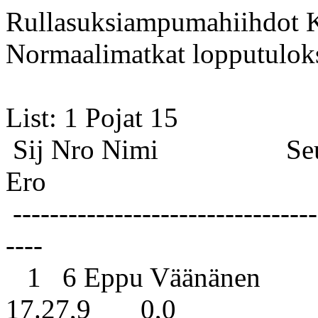
Rullasuksiampumahiihdot K
Normaalimatkat lopputulok
List: 1
Sij Nro Nimi S
Ero
---------------------------------
----
1 6 Eppu Väänänen Lie
17.27,9 0,0