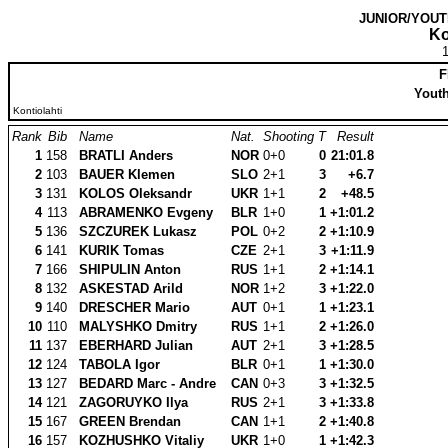
JUNIOR/YOU
Ko
1
F
Youth
Kontiolahti
Rank
Bib
Name
Nat.
Shooting
T
Result
1
158
BRATLI Anders
NOR
0+0
0
21:01.8
2
103
BAUER Klemen
SLO
2+1
3
+6.7
3
131
KOLOS Oleksandr
UKR
1+1
2
+48.5
4
113
ABRAMENKO Evgeny
BLR
1+0
1
+1:01.2
5
136
SZCZUREK Lukasz
POL
0+2
2
+1:10.9
6
141
KURIK Tomas
CZE
2+1
3
+1:11.9
7
166
SHIPULIN Anton
RUS
1+1
2
+1:14.1
8
132
ASKESTAD Arild
NOR
1+2
3
+1:22.0
9
140
DRESCHER Mario
AUT
0+1
1
+1:23.1
10
110
MALYSHKO Dmitry
RUS
1+1
2
+1:26.0
11
137
EBERHARD Julian
AUT
2+1
3
+1:28.5
12
124
TABOLA Igor
BLR
0+1
1
+1:30.0
13
127
BEDARD Marc - Andre
CAN
0+3
3
+1:32.5
14
121
ZAGORUYKO Ilya
RUS
2+1
3
+1:33.8
15
167
GREEN Brendan
CAN
1+1
2
+1:40.8
16
157
KOZHUSHKO Vitaliy
UKR
1+0
1
+1:42.3