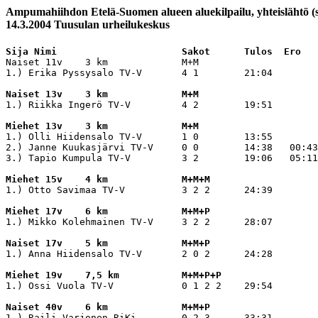
Ampumahiihdon Etelä-Suomen alueen aluekilpailu, yhteislähtö (s
14.3.2004 Tuusulan urheilukeskus
Sija Nimi                      Sakot      Tulos  Ero
Naiset 11v    3 km             M+M          

1.) Erika Pyssysalo TV-V       4 1        21:04 

Naiset 13v    3 km             M+M
1.) Riikka Ingerö TV-V         4 2        19:51 

Miehet 13v    3 km             M+M
1.) Olli Hiidensalo TV-V       1 0        13:55 

2.) Janne Kuukasjärvi TV-V     0 0        14:38   00:43

3.) Tapio Kumpula TV-V         3 2        19:06   05:11

Miehet 15v    4 km             M+M+M
1.) Otto Savimaa TV-V          3 2 2      24:39 

Miehet 17v    6 km             M+M+P
1.) Mikko Kolehmainen TV-V     3 2 2      28:07 

Naiset 17v    5 km             M+M+P
1.) Anna Hiidensalo TV-V       2 0 2      24:28 

Miehet 19v    7,5 km           M+M+P+P
1.) Ossi Vuola TV-V            0 1 2 2    29:54 

Naiset 40v    6 km             M+M+P
1.) Raili Varjonen RiKi        0 2 3      33:31 
