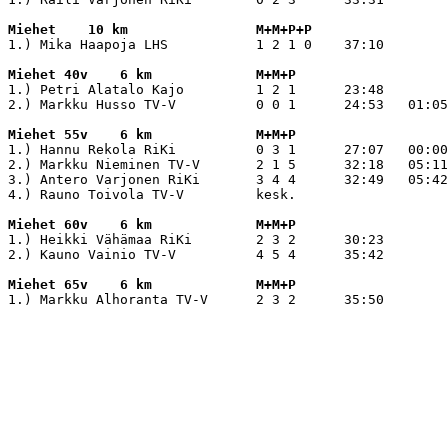
Miehet    10 km                M+M+P+P
1.) Mika Haapoja LHS           1 2 1 0    37:10 

Miehet 40v    6 km             M+M+P
1.) Petri Alatalo Kajo         1 2 1      23:48 

2.) Markku Husso TV-V          0 0 1      24:53   01:05

Miehet 55v    6 km             M+M+P

1.) Hannu Rekola RiKi          0 3 1      27:07   00:00

2.) Markku Nieminen TV-V       2 1 5      32:18   05:11

3.) Antero Varjonen RiKi       3 4 4      32:49   05:42

4.) Rauno Toivola TV-V         kesk.

Miehet 60v    6 km             M+M+P
1.) Heikki Vähämaa RiKi        2 3 2      30:23 

2.) Kauno Vainio TV-V          4 5 4      35:42 

Miehet 65v    6 km             M+M+P
1.) Markku Alhoranta TV-V      2 3 2      35:50 
