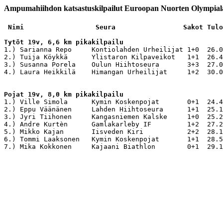
Ampumahiihdon katsastuskilpailut Euroopan Nuorten Olympiala
 Nimi                  Seura                 Sakot Tulo
Tytöt 19v, 6,6 km pikakilpailu

1.) Sarianna Repo     Kontiolahden Urheilijat 1+0  26.0
2.) Tuija Köykkä      Ylistaron Kilpaveikot   1+1  26.4
3.) Susanna Porela    Oulun Hiihtoseura       3+3  27.0
4.) Laura Heikkilä    Himangan Urheilijat     1+2  30.0
Pojat 19v, 8,0 km pikakilpailu

1.) Ville Simola      Kymin Koskenpojat       0+1  24.4
2.) Eppu Väänänen     Lahden Hiihtoseura      1+1  25.1
3.) Jyri Tiihonen     Kangasniemen Kalske     1+0  25.2
4.) Andre Kurtèn      Gamlakarleby IF         1+2  27.2
5.) Mikko Kajan       Iisveden Kiri           2+2  28.1
6.) Tommi Laaksonen   Kymin Koskenpojat       1+1  28.5
7.) Mika Kokkonen     Kajaani Biathlon        0+1  29.1