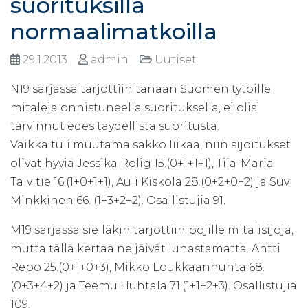
suorituksilla
normaalimatkoilla
29.1.2013
admin
Uutiset
N19 sarjassa tarjottiin tänään Suomen tytöille
mitaleja onnistuneella suorituksella, ei olisi
tarvinnut edes täydellistä suoritusta.
Vaikka tuli muutama sakko liikaa, niin sijoitukset
olivat hyviä Jessika Rolig 15.(0+1+1+1), Tiia-Maria
Talvitie 16.(1+0+1+1), Auli Kiskola 28.(0+2+0+2) ja Suvi
Minkkinen 66. (1+3+2+2). Osallistujia 91.
M19 sarjassa sielläkin tarjottiin pojille mitalisijoja,
mutta tällä kertaa ne jäivät lunastamatta. Antti
Repo 25.(0+1+0+3), Mikko Loukkaanhuhta 68.
(0+3+4+2) ja Teemu Huhtala 71.(1+1+2+3). Osallistujia
109.