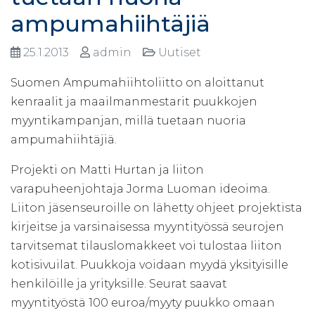
ampumahiihtäjiä
25.1.2013
admin
Uutiset
Suomen Ampumahiihtoliitto on aloittanut
kenraalit ja maailmanmestarit puukkojen
myyntikampanjan, millä tuetaan nuoria
ampumahiihtäjiä.
Projekti on Matti Hurtan ja liiton
varapuheenjohtaja Jorma Luoman ideoima.
Liiton jäsenseuroille on lähetty ohjeet projektista
kirjeitse ja varsinaisessa myyntityössä seurojen
tarvitsemat tilauslomakkeet voi tulostaa liiton
kotisivuilat. Puukkoja voidaan myydä yksityisille
henkilöille ja yrityksille. Seurat saavat
myyntityöstä 100 euroa/myyty puukko omaan