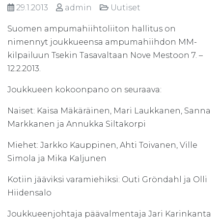
29.1.2013
admin
Uutiset
Suomen ampumahiihtoliiton hallitus on
nimennyt joukkueensa ampumahiihdon MM-
kilpailuun Tsekin Tasavaltaan Nove Mestoon 7. –
12.2.2013.
Joukkueen kokoonpano on seuraava:
Naiset: Kaisa Mäkäräinen, Mari Laukkanen, Sanna
Markkanen ja Annukka Siltakorpi
Miehet: Jarkko Kauppinen, Ahti Toivanen, Ville
Simola ja Mika Kaljunen
Kotiin jääviksi varamiehiksi: Outi Gröndahl ja Olli
Hiidensalo
Joukkueenjohtaja päävalmentaja Jari Karinkanta