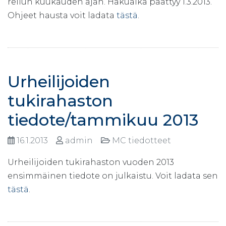
reilun kuukauden ajan. Hakuaika päättyy 1.3.2013.
Ohjeet hausta voit ladata
tästä
.
Urheilijoiden
tukirahaston
tiedote/tammikuu 2013
16.1.2013
admin
MC tiedotteet
Urheilijoiden tukirahaston vuoden 2013
ensimmäinen tiedote on julkaistu. Voit ladata sen
tästä
.