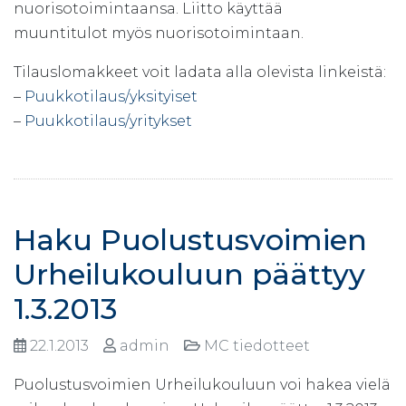
nuorisotoimintaansa. Liitto käyttää
muuntitulot myös nuorisotoimintaan.
Tilauslomakkeet voit ladata alla olevista linkeistä:
–
Puukkotilaus/yksityiset
–
Puukkotilaus/yritykset
Haku Puolustusvoimien
Urheilukouluun päättyy
1.3.2013
22.1.2013
admin
MC tiedotteet
Puolustusvoimien Urheilukouluun voi hakea vielä