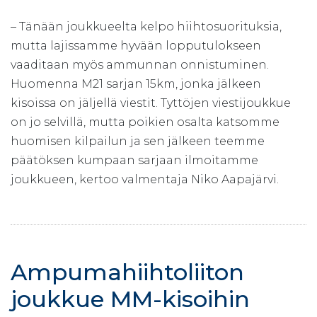
– Tänään joukkueelta kelpo hiihtosuorituksia,
mutta lajissamme hyvään lopputulokseen
vaaditaan myös ammunnan onnistuminen.
Huomenna M21 sarjan 15km, jonka jälkeen
kisoissa on jäljellä viestit. Tyttöjen viestijoukkue
on jo selvillä, mutta poikien osalta katsomme
huomisen kilpailun ja sen jälkeen teemme
päätöksen kumpaan sarjaan ilmoitamme
joukkueen, kertoo valmentaja Niko Aapajärvi.
Ampumahiihtoliiton
joukkue MM-kisoihin