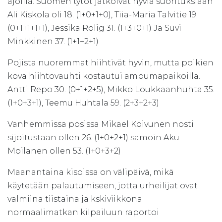
ajoilla. Suomen tytöt jatkoivat hyviä suorituksiaan
Ali Kiskola oli 18. (1+0+1+0), Tiia-Maria Talvitie 19.
(0+1+1+1+1), Jessika Rolig 31. (1+3+0+1) Ja Suvi
Minkkinen 37. (1+1+2+1)
Pojista nuoremmat hiihtivät hyvin, mutta poikien
kova hiihtovauhti kostautui ampumapaikoilla.
Antti Repo 30. (0+1+2+5), Mikko Loukkaanhuhta 35.
(1+0+3+1), Teemu Huhtala 59. (2+3+2+3)
Vanhemmissa posissa Mikael Koivunen nosti
sijoitustaan ollen 26. (1+0+2+1) samoin Aku
Moilanen ollen 53. (1+0+3+2)
Maanantaina kisoissa on välipäivä, mikä
käytetään palautumiseen, jotta urheilijat ovat
valmiina tiistaina ja kskiviikkona
normaalimatkan kilpailuun raportoi