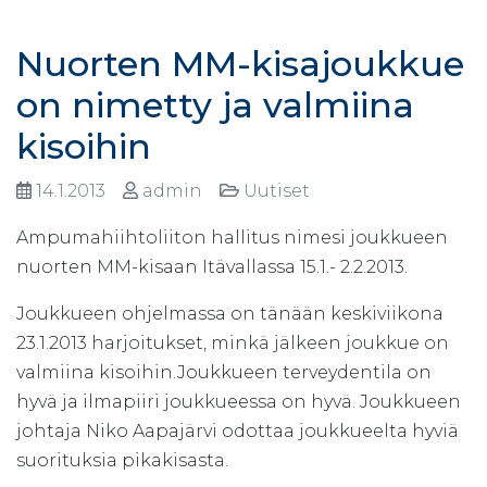
Nuorten MM-kisajoukkue
on nimetty ja valmiina
kisoihin
14.1.2013
admin
Uutiset
Ampumahiihtoliiton hallitus nimesi joukkueen
nuorten MM-kisaan Itävallassa 15.1.- 2.2.2013.
Joukkueen ohjelmassa on tänään keskiviikona
23.1.2013 harjoitukset, minkä jälkeen joukkue on
valmiina kisoihin.Joukkueen terveydentila on
hyvä ja ilmapiiri joukkueessa on hyvä. Joukkueen
johtaja Niko Aapajärvi odottaa joukkueelta hyviä
suorituksia pikakisasta.