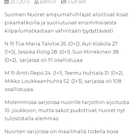
25.1.2013
admin
Uutiset
Suomen Nuoret ampumahiihtäjät aloittivat kisat
pikamatkoilla ja suoriutuivat ensimmäisestä
kilpailumatkastaan vähintään tyydyttävästi
N 19 Tiia-Maria Talvitie 26. (0+2), Auli Kiskola 27.
(1+0), Jessika Rolig 28. (0+1), Suvi Minkkinen 38.
(0+2), sarjassa oli 91 osallistujaa.
M 19 Antti Repo 24. (1+1), Teemu Huhtala 31. (0+2),
Mikko Loukkaanhuhta 52. (2+3), sarjassa oli 108
osallistujaa.
Molemmissa sarjoissa nuorille tarjottiin sijoitusta
10. joukkoon, mutta sakot pudottivat nuoret nyt
tuloslistalla alemmas.
Nuorten sarjoissa on maailmalla todella kova