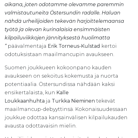
aikana, joten odotamme olevamme paremmin
valmistautuneita Östersundin radalle. Haluan
nähdä urheilijoiden tekevän harjoittelemaansa
työtä ja olevan kurinalaisia ensimmäisten
kilpailuviikkojen jännityksestä huolimatta
“
päävalmentaja
Erik Torneus-Kulstad
kertoi
odotuksistaan maailmancupin avaukseen.
Suomen joukkueen kokoonpano kauden
avaukseen on sekoitus kokemusta ja nuorta
potentiaalia. Östersundissa nähdään kaksi
ensikertalaista, kun
Kalle
Loukkaanhuhta
ja
Turkka Nieminen
tekevät
maailmancup-debyyttinsä. Kokonaisuudessaan
joukkue odottaa kansainvälisen kilpailukauden
avausta odottavaisin mielin.