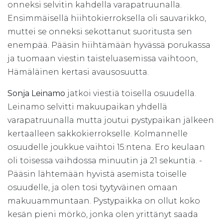
onneksi selvitin kahdella varapatruunalla.
Ensimmäisellä hiihtokierroksella oli sauvarikko,
muttei se onneksi sekottanut suoritusta sen
enempää. Pääsin hiihtämään hyvässä porukassa
ja tuomaan viestin taisteluasemissa vaihtoon,
Hämäläinen kertasi avausosuutta.
Sonja Leinamo
jatkoi viestiä toisella osuudella.
Leinamo selvitti makuupaikan yhdellä
varapatruunalla mutta joutui pystypaikan jälkeen
kertaalleen sakkokierrokselle. Kolmannelle
osuudelle joukkue vaihtoi 15:ntena. Ero keulaan
oli toisessa vaihdossa minuutin ja 21 sekuntia. -
Pääsin lähtemään hyvistä asemista toiselle
osuudelle, ja olen tosi tyytyväinen omaan
makuuammuntaan. Pystypaikka on ollut koko
kesän pieni mörkö, jonka olen yrittänyt saada