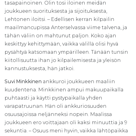
tasapainoinen. Olin tosi iloinen meidän
joukkueen suorituksesta ja sijoituksesta,
Lehtonen iloitsi. – Edellisen kerran kilpailin
maailmancupissa Anterselvassa viime talvena, ja
tähän väliin on mahtunut paljon. Koko ajan
keskittyy kehittymään, vaikka välillä olisi hyvä
pysähtyä katsomaan ympärilleen. Tänään tunsin
kiitollisuutta ihan jo kilpailemisesta ja yleisön
kannustuksesta, hän jatkoi.
Suvi Minkkinen
ankkuroi joukkueen maaliin
kuudentena. Minkkinen ampui makuupaikalla
puhtaasti ja käytti pystypaikalla yhden
varapatruunan. Hän oli ankkuriosuuden
osuusajoissa neljänneksi nopein. Maalissa
joukkueen ero voittajaan oli kaksi minuuttia ja 9
sekuntia. – Osuus meni hyvin, vaikka lähtöpaikka