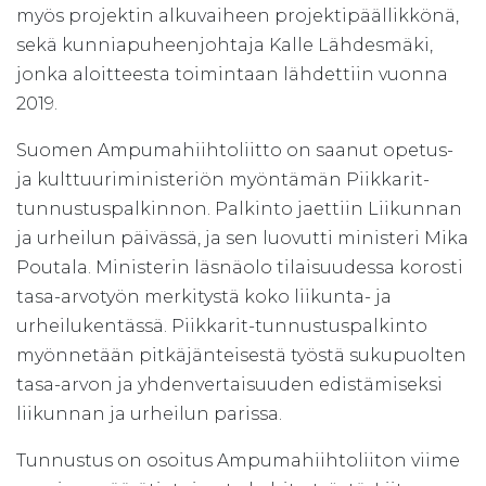
myös projektin alkuvaiheen projektipäällikkönä,
sekä kunniapuheenjohtaja Kalle Lähdesmäki,
jonka aloitteesta toimintaan lähdettiin vuonna
2019.
Suomen Ampumahiihtoliitto on saanut opetus-
ja kulttuuriministeriön myöntämän Piikkarit-
tunnustuspalkinnon. Palkinto jaettiin Liikunnan
ja urheilun päivässä, ja sen luovutti ministeri Mika
Poutala. Ministerin läsnäolo tilaisuudessa korosti
tasa-arvotyön merkitystä koko liikunta- ja
urheilukentässä. Piikkarit-tunnustuspalkinto
myönnetään pitkäjänteisestä työstä sukupuolten
tasa-arvon ja yhdenvertaisuuden edistämiseksi
liikunnan ja urheilun parissa.
Tunnustus on osoitus Ampumahiihtoliiton viime