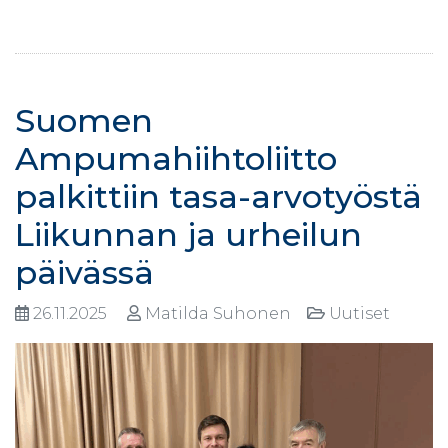
Suomen
Ampumahiihtoliitto
palkittiin tasa-arvotyöstä
Liikunnan ja urheilun
päivässä
26.11.2025
Matilda Suhonen
Uutiset