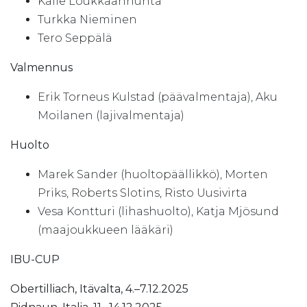
Kalle Loukkaanhuhta
Turkka Nieminen
Tero Seppälä
Valmennus
Erik Torneus Kulstad (päävalmentaja), Aku
Moilanen (lajivalmentaja)
Huolto
Marek Sander (huoltopäällikkö), Morten
Priks, Roberts Slotins, Risto Uusivirta
Vesa Kontturi (lihashuolto), Katja Mjösund
(maajoukkueen lääkäri)
IBU-CUP
Obertilliach, Itävalta, 4.–7.12.2025