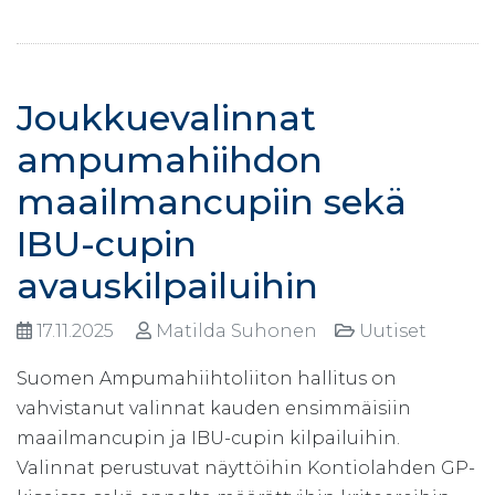
Joukkuevalinnat
ampumahiihdon
maailmancupiin sekä
IBU-cupin
avauskilpailuihin
17.11.2025
Matilda Suhonen
Uutiset
Suomen Ampumahiihtoliiton hallitus on
vahvistanut valinnat kauden ensimmäisiin
maailmancupin ja IBU-cupin kilpailuihin.
Valinnat perustuvat näyttöihin Kontiolahden GP-