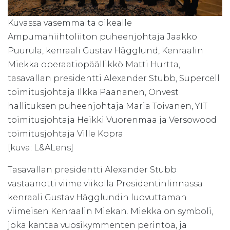
Kuvassa vasemmalta oikealle
Ampumahiihtoliiton puheenjohtaja Jaakko
Puurula, kenraali Gustav Hägglund, Kenraalin
Miekka operaatiopäällikkö Matti Hurtta,
tasavallan presidentti Alexander Stubb, Supercell
toimitusjohtaja Ilkka Paananen, Onvest
hallituksen puheenjohtaja Maria Toivanen, YIT
toimitusjohtaja Heikki Vuorenmaa ja Versowood
toimitusjohtaja Ville Kopra
[kuva: L&ALens]
Tasavallan presidentti Alexander Stubb
vastaanotti viime viikolla Presidentinlinnassa
kenraali Gustav Hägglundin luovuttaman
viimeisen Kenraalin Miekan. Miekka on symboli,
joka kantaa vuosikymmenten perintöä, ja