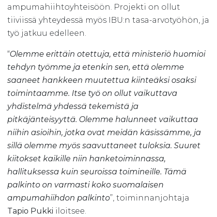
ampumahiihtoyhteisöön. Projekti on ollut
tiiviissä yhteydessä myös IBU:n tasa-arvotyöhön, ja
työ jatkuu edelleen.
“
Olemme erittäin otettuja, että ministeriö huomioi
tehdyn työmme ja etenkin sen, että olemme
saaneet hankkeen muutettua kiinteäksi osaksi
toimintaamme. Itse työ on ollut vaikuttava
yhdistelmä yhdessä tekemistä ja
pitkäjänteisyyttä. Olemme halunneet vaikuttaa
niihin asioihin, jotka ovat meidän käsissämme, ja
sillä olemme myös saavuttaneet tuloksia. Suuret
kiitokset kaikille niin hanketoiminnassa,
hallituksessa kuin seuroissa toimineille. Tämä
palkinto on varmasti koko suomalaisen
ampumahiihdon palkinto
”, toiminnanjohtaja
Tapio Pukki
iloitsee.