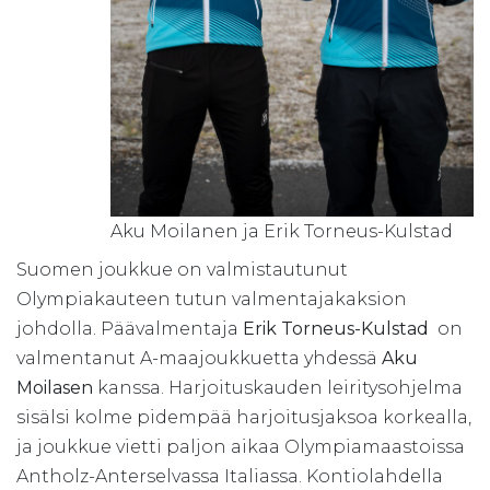
Aku Moilanen ja Erik Torneus-Kulstad
Suomen joukkue on valmistautunut
Olympiakauteen tutun valmentajakaksion
johdolla. Päävalmentaja
Erik Torneus-Kulstad
on
valmentanut A-maajoukkuetta yhdessä
Aku
Moilasen
kanssa. Harjoituskauden leiritysohjelma
sisälsi kolme pidempää harjoitusjaksoa korkealla,
ja joukkue vietti paljon aikaa Olympiamaastoissa
Antholz-Anterselvassa Italiassa. Kontiolahdella