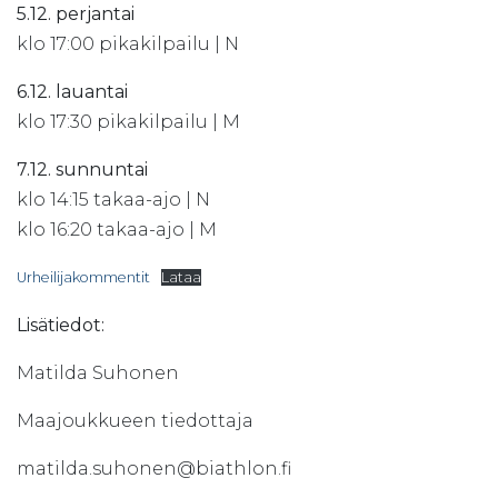
5.12. perjantai
klo 17:00 pikakilpailu | N
6.12. lauantai
klo 17:30 pikakilpailu | M
7.12. sunnuntai
klo 14:15 takaa-ajo | N
klo 16:20 takaa-ajo | M
Urheilijakommentit
Lataa
Lisätiedot:
Matilda Suhonen
Maajoukkueen tiedottaja
matilda.suhonen@biathlon.fi