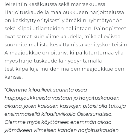
leireiltiin kesäkuussa sekä marraskuussa.
Harjoituskaudella maajoukkueen harjoittelussa
on keskitytty erityisesti ylämäkiin, ryhmätyöhön
sekä kilpailutilanteiden hallintaan. Painopisteet
ovat samat kuin viime kaudella, mikä alleviivaa
suunnitelmallista keskittymistä kehityskohteisiin.
A-maajoukkue on pitänyt kilpailutuntumaa yllä
myös harjoituskaudella hyödyntämällä
testikilpailuja muiden maiden maajoukkueiden
kanssa.
“
Olemme kilpailleet suurinta osaa
huippujoukkueista vastaan jo harjoituskauden
aikana, joten kaikkien kasvojen pitäisi olla tuttuja
ensimmäisellä kilpailuviikolla Östersundissa.
Olemme myös käyttäneet enemmän aikaa
ylämäkeen viimeisen kahden harjoituskauden