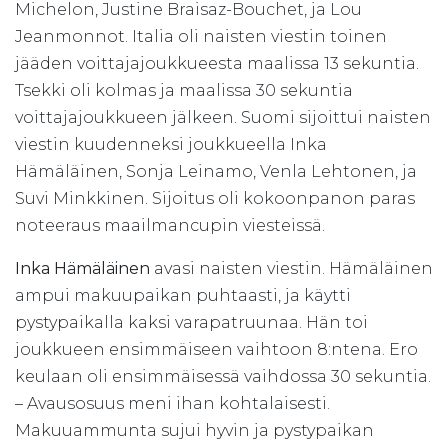
Michelon, Justine Braisaz-Bouchet, ja Lou
Jeanmonnot. Italia oli naisten viestin toinen
jääden voittajajoukkueesta maalissa 13 sekuntia.
Tsekki oli kolmas ja maalissa 30 sekuntia
voittajajoukkueen jälkeen. Suomi sijoittui naisten
viestin kuudenneksi joukkueella Inka
Hämäläinen, Sonja Leinamo, Venla Lehtonen, ja
Suvi Minkkinen. Sijoitus oli kokoonpanon paras
noteeraus maailmancupin viesteissä.
Inka Hämäläinen
avasi naisten viestin. Hämäläinen
ampui makuupaikan puhtaasti, ja käytti
pystypaikalla kaksi varapatruunaa. Hän toi
joukkueen ensimmäiseen vaihtoon 8:ntena. Ero
keulaan oli ensimmäisessä vaihdossa 30 sekuntia.
– Avausosuus meni ihan kohtalaisesti.
Makuuammunta sujui hyvin ja pystypaikan