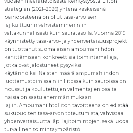
vuosien määrätietoisesta kehitystyöstä. Liiton
strategian (2021–2026) yhtenä keskeisenä
painopisteenä on ollut tasa-arvoisen
lajikulttuurin vahvistaminen niin
valtakunnallisesti kuin seuratasolla. Vuonna 2019
käynnistetty tasa-arvo- ja yhdenvertaisuusprojekti
on tuottanut suomalaisen ampumahiihdon
kehittämiseen konkreettisia toimintamalleja,
jotka ovat jalostuneet pysyviksi
käytännöiksi. Naisten määrä ampumahiihdon
luottamustoimissa niin liitossa kuin seuroissa on
noussut ja koulutettujen valmentajien osalta
naisia on saatu enemmän mukaan
lajiin. Ampumahiihtoliiton tavoitteena on edistää
sukupuolten tasa-arvon toteutumista, vahvistaa
yhdenvertaisuutta läpi lajitoimintojen, sekä luoda
turvallinen toimintaympäristö