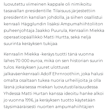
luovutettu viimeinen kappale oli nimikoitu
tasavallan presidentille. Tilaisuus järjestettiin
presidentin kanslian johdolla, ja siihen osallistui
kenraali Hägglundin lisäksi Ampumahiihtoliiton
puheenjohtaja Jaakko Puurula, Kenraalin Miekka
operaatiopäällikkö Matti Hurtta, sekä neljä
suurinta keräyksen tukijaa.
Kenraalin Miekka -keräys tuotti tänä vuonna
lähes 70 000 euroa, mikä on sen historian suurin
tulos. Keräyksen juuret ulottuvat
jalkaväenkenraali Adolf Ehrnroothiin, joka halusi
omalta osaltaan tukea nuoria urheilijoita ja olla
läsnä jokaisessa miekan luovutustilaisuudessa.
Yhdessä Matti Hurtan kanssa ideoitu hanke alkoi
jo vuonna 1996, ja keräyksen tuotto käytetään
täysimääräisesti nuorten ampumahiihtäjien