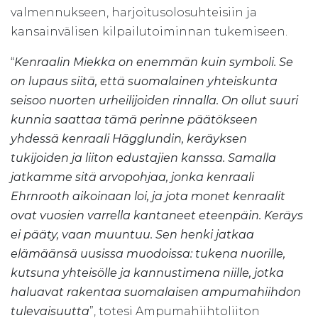
valmennukseen, harjoitusolosuhteisiin ja
kansainvälisen kilpailutoiminnan tukemiseen.
“
Kenraalin Miekka on enemmän kuin symboli. Se
on lupaus siitä, että suomalainen yhteiskunta
seisoo nuorten urheilijoiden rinnalla. On ollut suuri
kunnia saattaa tämä perinne päätökseen
yhdessä kenraali Hägglundin, keräyksen
tukijoiden ja liiton edustajien kanssa. Samalla
jatkamme sitä arvopohjaa, jonka kenraali
Ehrnrooth aikoinaan loi, ja jota monet kenraalit
ovat vuosien varrella kantaneet eteenpäin. Keräys
ei pääty, vaan muuntuu. Sen henki jatkaa
elämäänsä uusissa muodoissa: tukena nuorille,
kutsuna yhteisölle ja kannustimena niille, jotka
haluavat rakentaa suomalaisen ampumahiihdon
tulevaisuutta
”, totesi Ampumahiihtoliiton