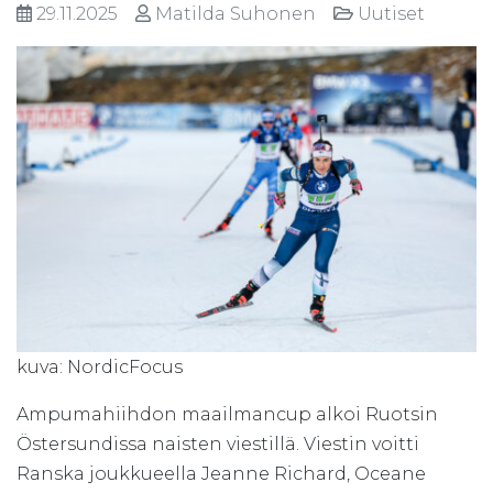
29.11.2025
Matilda Suhonen
Uutiset
kuva: NordicFocus
Ampumahiihdon maailmancup alkoi Ruotsin
Östersundissa naisten viestillä. Viestin voitti
Ranska joukkueella Jeanne Richard, Oceane