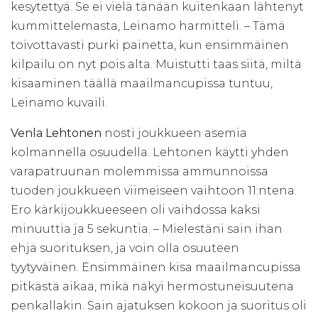
kesytettyä. Se ei vielä tänään kuitenkaan lähtenyt
kummittelemasta, Leinamo harmitteli. – Tämä
toivottavasti purki painetta, kun ensimmäinen
kilpailu on nyt pois alta. Muistutti taas siitä, miltä
kisaaminen täällä maailmancupissa tuntuu,
Leinamo kuvaili.
Venla Lehtonen
nosti joukkueen asemia
kolmannella osuudella. Lehtonen käytti yhden
varapatruunan molemmissa ammunnoissa
tuoden joukkueen viimeiseen vaihtoon 11:ntena.
Ero kärkijoukkueeseen oli vaihdossa kaksi
minuuttia ja 5 sekuntia. – Mielestäni sain ihan
ehjä suorituksen, ja voin olla osuuteen
tyytyväinen. Ensimmäinen kisa maailmancupissa
pitkästä aikaa, mikä näkyi hermostuneisuutena
penkallakin. Sain ajatuksen kokoon ja suoritus oli