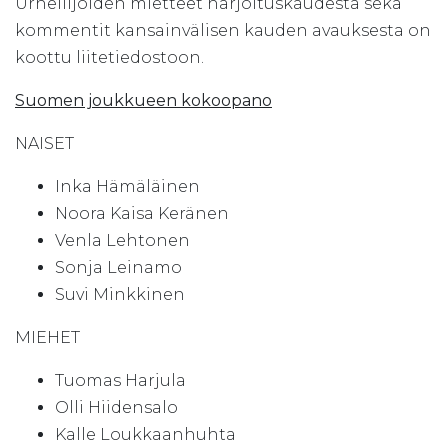
Urheilijoiden mietteet harjoituskaudesta sekä
kommentit kansainvälisen kauden avauksesta on
koottu liitetiedostoon.
Suomen joukkueen kokoopano
NAISET
Inka Hämäläinen
Noora Kaisa Keränen
Venla Lehtonen
Sonja Leinamo
Suvi Minkkinen
MIEHET
Tuomas Harjula
Olli Hiidensalo
Kalle Loukkaanhuhta