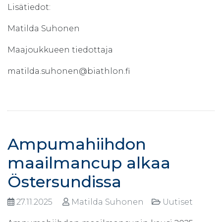
Lisätiedot:
Matilda Suhonen
Maajoukkueen tiedottaja
matilda.suhonen@biathlon.fi
Ampumahiihdon
maailmancup alkaa
Östersundissa
27.11.2025
Matilda Suhonen
Uutiset