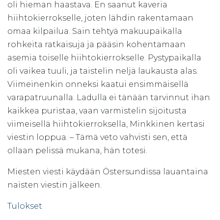
oli hieman haastava. En saanut kaveria
hiihtokierrokselle, joten lähdin rakentamaan
omaa kilpailua. Sain tehtyä makuupaikalla
rohkeita ratkaisuja ja pääsin kohentamaan
asemia toiselle hiihtokierrokselle. Pystypaikalla
oli vaikea tuuli, ja taistelin neljä laukausta alas.
Viimeinenkin onneksi kaatui ensimmäisellä
varapatruunalla. Ladulla ei tänään tarvinnut ihan
kaikkea puristaa, vaan varmistelin sijoitusta
viimeisellä hiihtokierroksella, Minkkinen kertasi
viestin loppua. – Tämä veto vahvisti sen, että
ollaan pelissä mukana, hän totesi.
Miesten viesti käydään Östersundissa lauantaina
naisten viestin jälkeen.
Tulokset