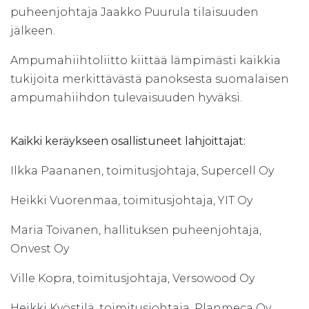
puheenjohtaja Jaakko Puurula tilaisuuden
jälkeen.
Ampumahiihtoliitto kiittää lämpimästi kaikkia
tukijoita merkittävästä panoksesta suomalaisen
ampumahiihdon tulevaisuuden hyväksi.
Kaikki keräykseen osallistuneet lahjoittajat:
Ilkka Paananen, toimitusjohtaja, Supercell Oy
Heikki Vuorenmaa, toimitusjohtaja, YIT Oy
Maria Toivanen, hallituksen puheenjohtaja,
Onvest Oy
Ville Kopra, toimitusjohtaja, Versowood Oy
Heikki Kyöstilä, toimitusjohtaja, Planmeca Oy