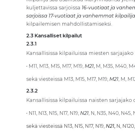
kuljettavissa sarjoissa
16-vuotiaat ja vanhe
sarjoissa 17-vuotiaat ja vanhemmat kilpailija
kilpailemisen mahdollistamiseksi.
2.3 Kansalliset kilpailut
2.3.1
Kansallisissa kilpailuissa miesten sarjajako
• M11, M13, M15, M17, M19,
M21
,
M, M35, M40, M4
sekä viesteissä M13, M15, M17, M19,
M21
, M, M
2.3.2
Kansallisissa kilpailuissa naisten sarjajako
• N11, N13, N15, N17, N19,
N21
, N, N35, N40, N45,
sekä viesteissä N13, N15, N17, N19,
N21
,
N, N120