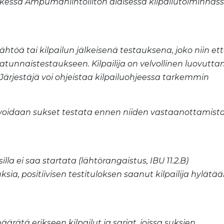
ikessa Ampumahiihtoliiton alaisessa kilpailutoiminnas
ähtöä tai kilpailun jälkeisenä testauksena, joko niin et
satunnaistestaukseen. Kilpailija on velvollinen luovut
ärjestäjä voi ohjeistaa kilpailuohjeessa tarkemmin
u, voidaan sukset testata ennen niiden vastaanottamist
illa ei saa startata (lähtörangaistus, IBU 11.2.B)
ia, positiivisen testituloksen saanut kilpailija hylätää
rätä erikseen kilpailut ja sarjat, joissa suksien