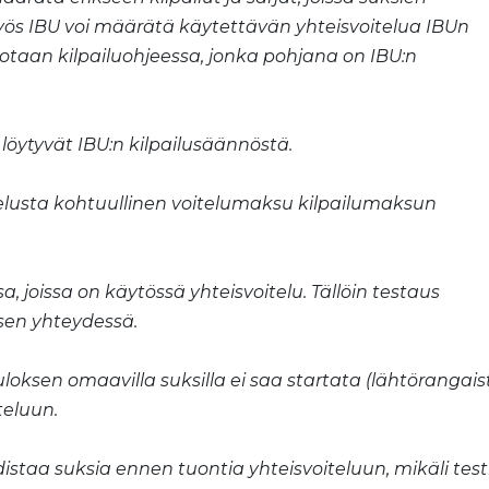
Myös IBU voi määrätä käytettävän yhteisvoitelua IBUn
rrotaan kilpailuohjeessa, jonka pohjana on IBU:n
öytyvät IBU:n kilpailusäännöstä.
oitelusta kohtuullinen voitelumaksu kilpailumaksun
a, joissa on käytössä yhteisvoitelu. Tällöin testaus
isen yhteydessä.
uloksen omaavilla suksilla ei saa startata (lähtörangais
teluun.
distaa suksia ennen tuontia yhteisvoiteluun, mikäli test