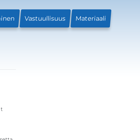
minen
Vastuullisuus
Materiaali
at
setta