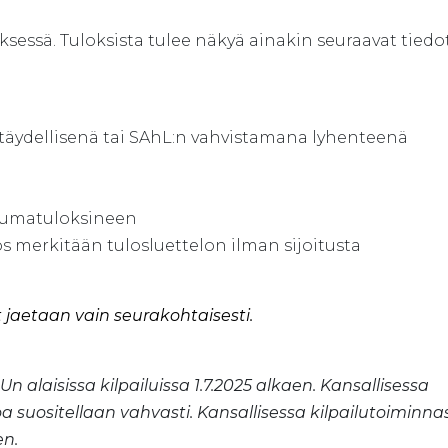
sessä. Tuloksista tulee näkyä ainakin seuraavat tiedo
a täydellisenä tai SAhL:n vahvistamana lyhenteenä
pumatuloksineen
os merkitään tulosluettelon ilman sijoitusta
jaetaan vain seurakohtaisesti.
 alaisissa kilpailuissa 1.7.2025 alkaen. Kansallisessa
a suositellaan vahvasti. Kansallisessa kilpailutoiminna
en.