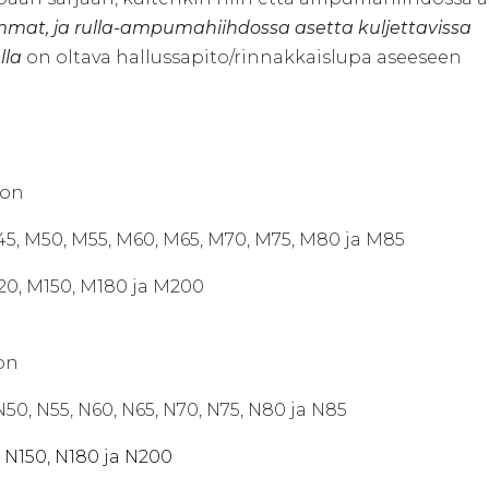
mmat, ja rulla-ampumahiihdossa asetta kuljettavissa
lla
on oltava hallussapito/rinnakkaislupa aseeseen
 on
5, M50, M55, M60, M65, M70, M75, M80 ja M85
120, M150, M180 ja M200
 on
 N50, N55, N60, N65, N70, N75, N80 ja N85
, N150, N180 ja N200