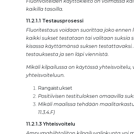
Fluorivoiteiden käyttökielto on voimassa ka
kaikilla tasoilla.
11.2.1.1 Testausprosessi
Fluoritestaus voidaan suorittaa joko ennen l
kaikki sukset testataan tai valitaan suksia 
kisassa käyttämänsä suksen testattavaksi. J
testauksesta ja sen läpi viennistä.
Mikäli kilpailussa on käytössä yhteisvoitel
yhteisvoiteluun.
Rangaistukset
Positiivisen testituloksen omaavilla suks
Mikäli maalissa tehdään maalitarkastuks
11.3.4.F)
11.2.1.3 Yhteisvoitelu
Ampumahiihtoliiton kilpailuvaliokunta voi mää