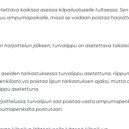
äytettävä kaikissa aseissa kilpailualueelle tultaessa. Sen
apuu ampumapaikalle, missä se voidaan poistaa harjoitt
arjoittelun jälkeen, turvalippu on asetettava takais
ä aseiden tarkastuksessa turvalippu asetettuna, riipp
henkilöstö voi poistaa lipun tarkastuksen ajaksi, mutta
lippu asetettuna.
joittelussa; turvalipun saa poistaa vasta ampumapen
mpumapenkalta poistutaan.