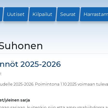
Uutiset
Kilpailut
Seurat
Harrasta
a Suhonen
äännöt 2025-2026
et
audelle 2025-2026. Poimintona 1.10.2025 voimaan tulev
t/yleinen sarja
mpään sarjaan, kuitenkin niin että ampumahiihdossa a