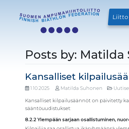
Liitto
Posts by: Matild
Kansalliset kilpailus
1.10.2025
Matilda Suhonen
Uutis
Kansalliset kilpailusäännöt on päivitetty k
sääntöuudistukset:
8.2.2 Ylempään sarjaan osallistuminen,
nuore
Kilpailija saa osallistua ikäryhmäänsä yle