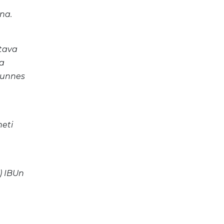
una.
ttava
sa
 kunnes
heti
) IBUn