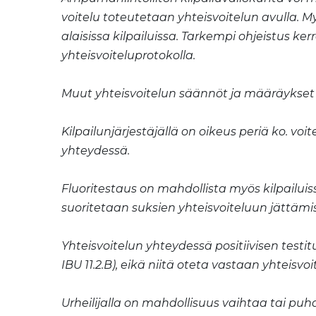
voitelu toteutetaan yhteisvoitelun avulla. 
alaisissa kilpailuissa. Tarkempi ohjeistus ke
yhteisvoiteluprotokolla.
Muut yhteisvoitelun säännöt ja määräykset l
Kilpailunjärjestäjällä on oikeus periä ko. v
yhteydessä.
Fluoritestaus on mahdollista myös kilpailuiss
suoritetaan suksien yhteisvoiteluun jättäm
Yhteisvoitelun yhteydessä positiivisen testit
IBU 11.2.B), eikä niitä oteta vastaan yhteisvoi
Urheilijalla on mahdollisuus vaihtaa tai puh