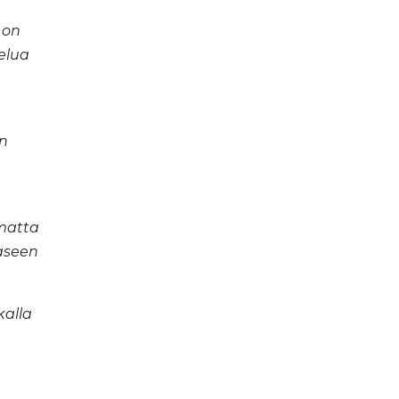
 on
elua
in
umatta
 aseen
kalla