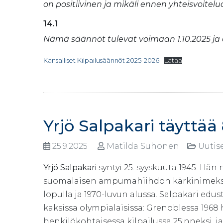
on positiivinen ja mikäli ennen yhteisvoitelu
14.1
Nämä säännöt tulevat voimaan 1.10.2025 ja o
Kansalliset Kilpailusäännöt 2025-2026
Lataa
Yrjö Salpakari täyttää
25.9.2025
Matilda Suhonen
Uutis
Yrjö Salpakari
syntyi 25. syyskuuta 1945. Hän 
suomalaisen ampumahiihdon kärkinimeksi
lopulla ja 1970-luvun alussa. Salpakari edu
kaksissa olympialaisissa: Grenoblessa 1968 h
henkilökohtaisessa kilpailussa 25:nneksi, 