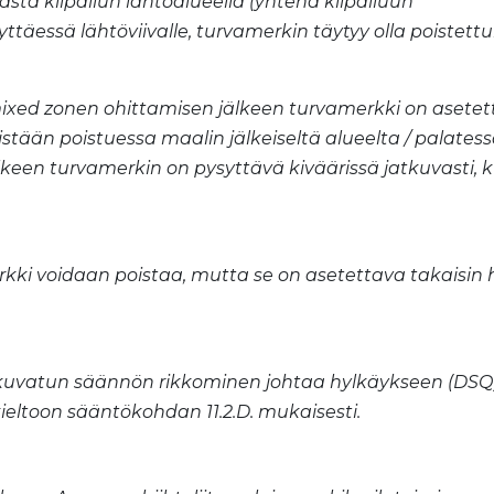
sta kilpailun lähtöalueella (yhtenä kilpailuun
ryttäessä lähtöviivalle, turvamerkin täytyy olla poistett
ixed zonen ohittamisen jälkeen turvamerkki on asete
tään poistuessa maalin jälkeiseltä alueelta / palates
jälkeen turvamerkin on pysyttävä kiväärissä jatkuvasti,
kki voidaan poistaa, mutta se on asetettava takaisin 
 kuvatun säännön rikkominen johtaa hylkäykseen (DSQ
ieltoon sääntökohdan 11.2.D. mukaisesti.