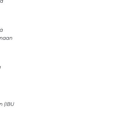
sa
tä
tamaan
a
n (IBU