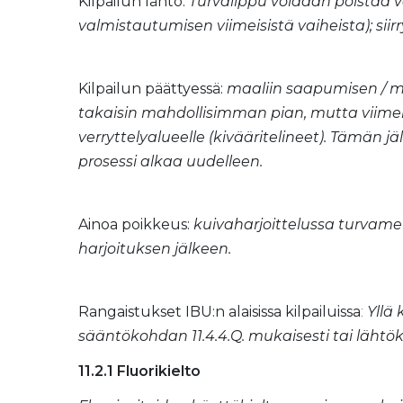
Kilpailun lähtö:
Turvalippu voidaan poistaa va
valmistautumisen viimeisistä vaiheista); siir
Kilpailun päättyessä:
maaliin saapumisen / m
takaisin mahdollisimman pian, mutta viimeis
verryttelyalueelle (kivääritelineet). Tämän 
prosessi alkaa uudelleen.
Ainoa poikkeus:
kuivaharjoittelussa turvamer
harjoituksen jälkeen.
Rangaistukset IBU:n alaisissa kilpailuissa
:
Yllä
sääntökohdan 11.4.4.Q. mukaisesti tai lähtök
11.2.1 Fluorikielto