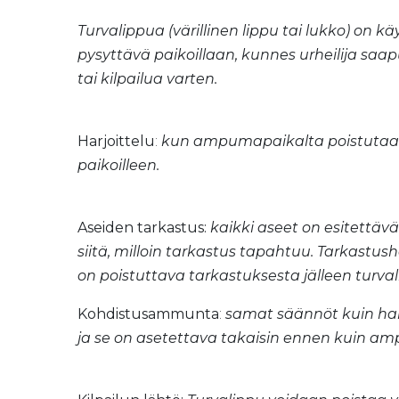
Turvalippua (värillinen lippu tai lukko) on k
pysyttävä paikoillaan, kunnes urheilija sa
tai kilpailua varten.
Harjoittelu
:
kun ampumapaikalta poistutaan h
paikoilleen.
Aseiden tarkastus:
kaikki aseet on esitettäv
siitä, milloin tarkastus tapahtuu. Tarkastus
on poistuttava tarkastuksesta jälleen turva
Kohdistusammunta
:
samat säännöt kuin har
ja se on asetettava takaisin ennen kuin a