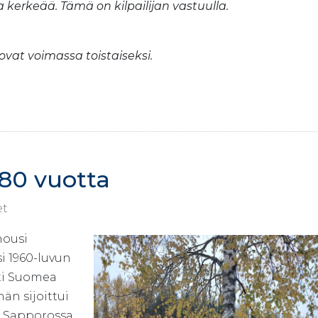
a kerkeää. Tämä on kilpailijan vastuulla.
vat voimassa toistaiseksi.
 80 vuotta
et
nousi
 1960-luvun
sti Suomea
än sijoittui
ja Sapporossa