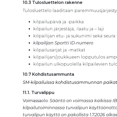
10.3 Tulosluettelon rakenne
Tulosluettelo laaditaan paremmuusjärjestyk
kilpailupäivä ja -paikka
kilpailun järjestäjä, -laatu ja – laji
kilpailijan etu- ja sukunimi sekä seur
kilpailijan Sportti ID-numero
kilpailusarjat ja -matkat
kilpailijan/joukkueen lopputulos am
kilpailun ulkopuolella kilpailevien tul
10.7
Kohdistusammunta
SM-kilpailuissa kohdistusammunnan paikat 
11.1. Turvalippu
Voimassaolo:
Sääntö on voimassa kaikissa IBUn
kilpailutoiminnassa turvalipun käyttöönotto
turvalipun käyttö on pakollista 1.7.2026 alka