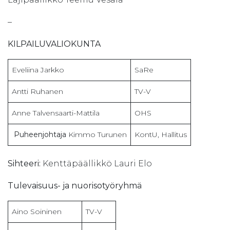
–
KILPAILUVALIOKUNTA
Eveliina Jarkko
SaRe
Antti Ruhanen
TV-V
Anne Talvensaarti-Mattila
OHS
Puheenjohtaja
Kimmo Turunen
KontU, Hallitus
Sihteeri:
Kenttäpäällikkö Lauri Elo
Tulevaisuus- ja nuorisotyöryhmä
Aino Soininen
TV-V