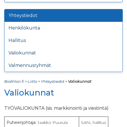
Yhteystiedot
Henkilökunta
Hallitus
Valiokunnat
Valmennusryhmät
Biathlon.fi
>
Liitto
>
Yhteystiedot
>
Valiokunnat
Valiokunnat
TYÖVALIOKUNTA (sis. markkinointi ja viestintä)
Puheenjohtaja:
Jaakko Puurula
SAhL hallitus