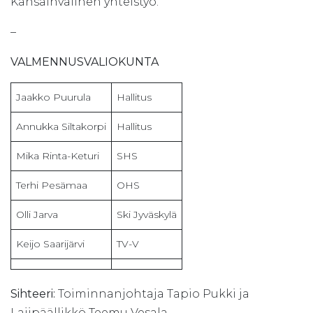
Kansainvälinen yhteistyö.
–
VALMENNUSVALIOKUNTA
Jaakko Puurula
Hallitus
Annukka Siltakorpi
Hallitus
Mika Rinta-Keturi
SHS
Terhi Pesämaa
OHS
Olli Jarva
Ski Jyväskylä
Keijo Saarijärvi
TV-V
Sihteeri:
Toiminnanjohtaja Tapio Pukki ja
Lajipäällikkö Teemu Vesala