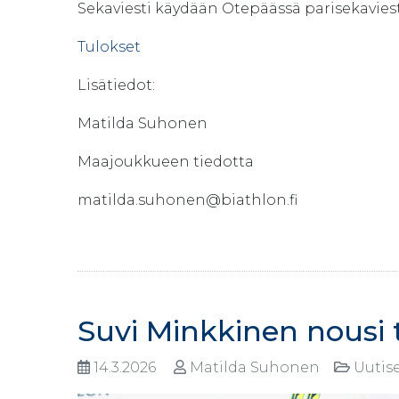
Sekaviesti käydään Otepäässä parisekaviest
Tulokset
Lisätiedot:
Matilda Suhonen
Maajoukkueen tiedotta
matilda.suhonen@biathlon.fi
Suvi Minkkinen nousi t
14.3.2026
Matilda Suhonen
Uutis