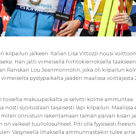
kilpailun jälkeen. Italian Lisa Vittozzi nousi voittoo
seksi. Hän jätti viimeisellä hiihtokierroksella taakseen
n Ranskan Lou Jeanmonnotin, joka oli kilpailun kol
imeiseltä pystypaikalta jääden maalissa voittajasta 
toiselta makuupaikalta ja selvitti kolme ammuntaa
 nosti sijoitustaan tasaisesti läpi kilpailun. Maalissa 
nen, miten onnistuin rakentamaan tämän päivän kisan ja
on vaikeat tuuliolosuhteet. Piti olla fyysisesti freesin
ulen. Väsyneellä lihaksella ammunnastakin tulee aina