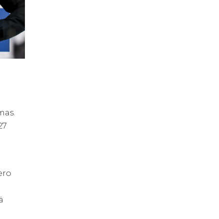
n
mas.
27
ero
ä