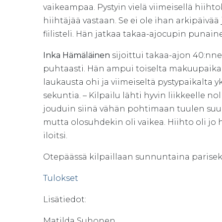
vaikeampaa. Pystyin vielä viimeisellä hiiht
hiihtäjää vastaan. Se ei ole ihan arkipäivää
fiilisteli. Hän jatkaa takaa-ajocupin puna
Inka Hämäläinen
sijoittui takaa-ajon 40:n
puhtaasti. Hän ampui toiselta makuupaikal
laukausta ohi ja viimeiseltä pystypaikalta y
sekuntia. – Kilpailu lähti hyvin liikkeelle n
jouduin siinä vähän pohtimaan tuulen suu
mutta olosuhdekin oli vaikea. Hiihto oli jo
iloitsi.
Otepäässä kilpaillaan sunnuntaina parisekav
Tulokset
Lisätiedot:
Matilda Suhonen