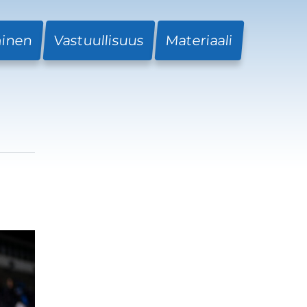
minen
Vastuullisuus
Materiaali