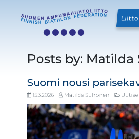
Liitto
Posts by: Matild
Suomi nousi pariseka
15.3.2026
Matilda Suhonen
Uutis