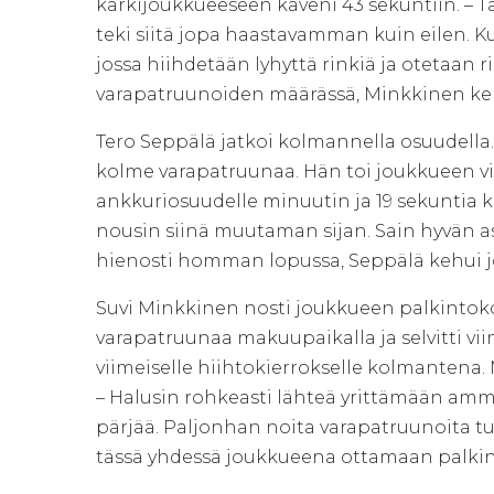
kärkijoukkueeseen kaveni 43 sekuntiin. – Tä
teki siitä jopa haastavamman kuin eilen. 
jossa hiihdetään lyhyttä rinkiä ja otetaan 
varapatruunoiden määrässä, Minkkinen ker
Tero Seppälä jatkoi kolmannella osuudella.
kolme varapatruunaa. Hän toi joukkueen vi
ankkuriosuudelle minuutin ja 19 sekuntia k
nousin siinä muutaman sijan. Sain hyvän ase
hienosti homman lopussa, Seppälä kehui 
Suvi Minkkinen nosti joukkueen palkintokor
varapatruunaa makuupaikalla ja selvitti vi
viimeiselle hiihtokierrokselle kolmantena.
– Halusin rohkeasti lähteä yrittämään amm
pärjää. Paljonhan noita varapatruunoita tul
tässä yhdessä joukkueena ottamaan palkint