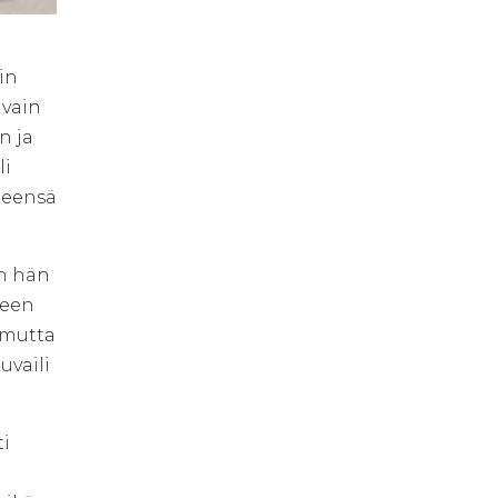
in
 vain
n ja
li
teensä
en hän
seen
 mutta
uvaili
ti