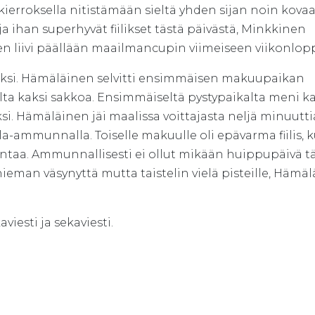
okierroksella nitistämään sieltä yhden sijan noin kova
 ja ihan superhyvät fiilikset tästä päivästä, Minkkinen
inen liivi päällään maailmancupin viimeiseen viikonlo
neksi. Hämäläinen selvitti ensimmäisen makuupaikan
ta kaksi sakkoa. Ensimmäiseltä pystypaikalta meni ka
ksi. Hämäläinen jäi maalissa voittajasta neljä minuuttia
olla-ammunnalla. Toiselle makuulle oli epävarma fiilis, 
ntaa. Ammunnallisesti ei ollut mikään huippupäivä 
 hieman väsynyttä mutta taistelin vielä pisteille, Hämä
iesti ja sekaviesti.