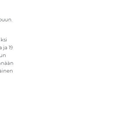
a
ppuun.
ksi
 ja 19
kun
tänään
läinen