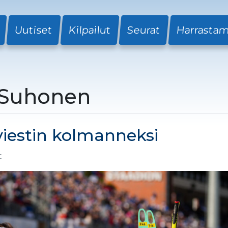
Uutiset
Kilpailut
Seurat
Harrasta
a Suhonen
viestin kolmanneksi
et