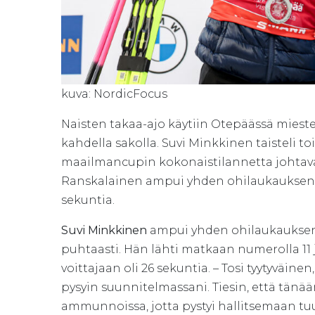
kuva: NordicFocus
Naisten takaa-ajo käytiin Otepäässä miesten 
kahdella sakolla. Suvi Minkkinen taisteli toi
maailmancupin kokonaistilannetta johtava
Ranskalainen ampui yhden ohilaukauksen vi
sekuntia.
Suvi Minkkinen
ampui yhden ohilaukauksen 
puhtaasti. Hän lähti matkaan numerolla 11 ja
voittajaan oli 26 sekuntia. – Tosi tyytyväi
pysyin suunnitelmassani. Tiesin, että tänään 
ammunnoissa, jotta pystyi hallitsemaan tu