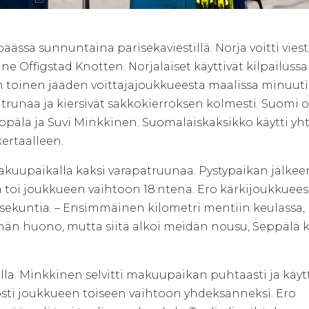
ä sunnuntaina parisekaviestillä. Norja voitti viest
ne Offigstad Knotten. Norjalaiset käyttivät kilpailussa
n toinen jääden voittajajoukkueesta maalissa minuuti
atrunaa ja kiersivät sakkokierroksen kolmesti. Suomi o
eppälä ja Suvi Minkkinen. Suomalaiskaksikko käytti yh
kertaalleen.
 makuupaikalla kaksi varapatruunaa. Pystypaikan jälke
ä toi joukkueen vaihtoon 18:ntena. Ero kärkijoukkuee
 sekuntia. – Ensimmäinen kilometri mentiin keulassa,
ähän huono, mutta siitä alkoi meidän nousu, Seppälä k
ella. Minkkinen selvitti makuupaikan puhtaasti ja käyt
sti joukkueen toiseen vaihtoon yhdeksänneksi. Ero