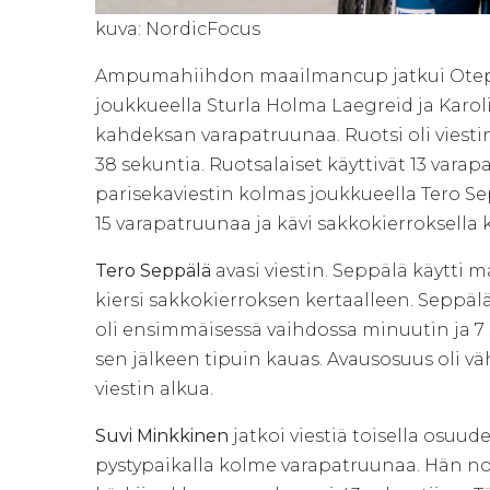
kuva: NordicFocus
Ampumahiihdon maailmancup jatkui Otepääss
joukkueella Sturla Holma Laegreid ja Karoli
kahdeksan varapatruunaa. Ruotsi oli viesti
38 sekuntia. Ruotsalaiset käyttivät 13 varap
parisekaviestin kolmas joukkueella Tero S
15 varapatruunaa ja kävi sakkokierroksella 
Tero Seppälä
avasi viestin. Seppälä käytti
kiersi sakkokierroksen kertaalleen. Seppäl
oli ensimmäisessä vaihdossa minuutin ja 7
sen jälkeen tipuin kauas. Avausosuus oli v
viestin alkua.
Suvi Minkkinen
jatkoi viestiä toisella osuud
pystypaikalla kolme varapatruunaa. Hän no