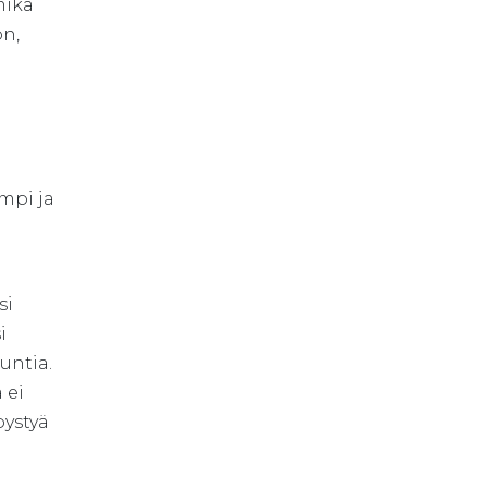
mikä
on,
mpi ja
si
i
untia.
 ei
pystyä