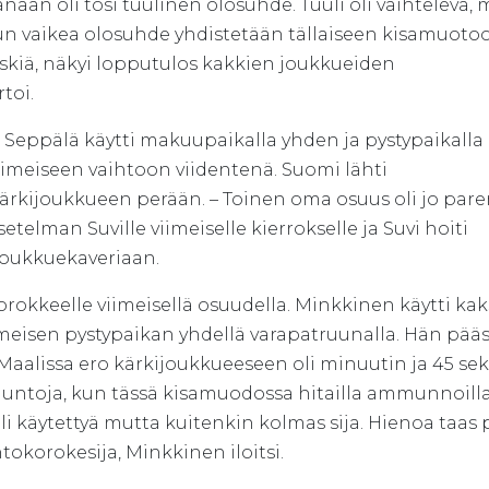
nään oli tosi tuulinen olosuhde. Tuuli oli vaihteleva, 
Kun vaikea olosuhde yhdistetään tällaiseen kisamuoto
riskiä, näkyi lopputulos kakkien joukkueiden
toi.
 Seppälä käytti makuupaikalla yhden ja pystypaikalla
imeiseen vaihtoon viidentenä. Suomi lähti
ärkijoukkueen perään. – Toinen oma osuus oli jo pare
telman Suville viimeiselle kierrokselle ja Suvi hoiti
joukkuekaveriaan.
okkeelle viimeisellä osuudella. Minkkinen käytti kak
imeisen pystypaikan yhdellä varapatruunalla. Hän pääs
 Maalissa ero kärkijoukkueeseen oli minuutin ja 45 sek
untoja, kun tässä kisamuodossa hitailla ammunnoilla
i käytettyä mutta kuitenkin kolmas sija. Hienoa taas 
okorokesija, Minkkinen iloitsi.