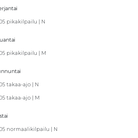
erjantai
.05 pikakilpailu | N
auantai
.05 pikakilpailu | M
sunnuntai
.05 takaa-ajo | N
.05 takaa-ajo | M
istai
.05 normaalikilpailu | N