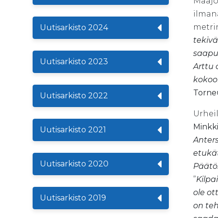
Maajo
ilman
metri
Uutisarkisto 2024
tekivä
saapu
Uutisarkisto 2023
Arttu 
kokoo
Torne
Uutisarkisto 2022
Urheil
Minkk
Uutisarkisto 2021
Anters
etukät
Uutisarkisto 2020
Päätös
”
Kilpa
ole ot
Uutisarkisto 2019
on teh