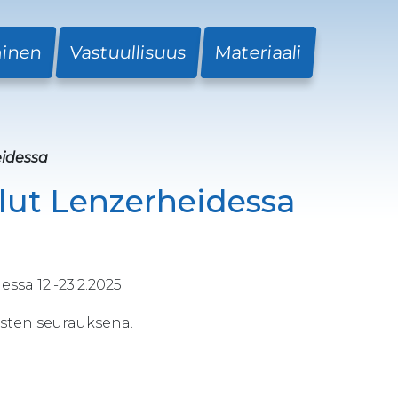
minen
Vastuullisuus
Materiaali
idessa
ut Lenzerheidessa
sa 12.-23.2.2025
sten seurauksena.