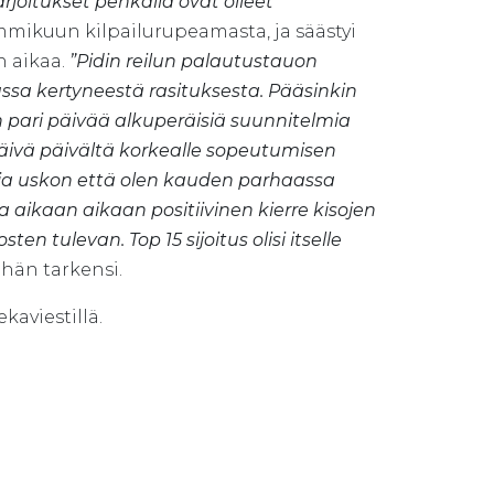
rjoitukset penkalla ovat olleet
mikuun kilpailurupeamasta, ja säästyi
n aikaa.
”Pidin reilun palautustauon
sa kertyneestä rasituksesta. Pääsinkin
aan pari päivää alkuperäisiä suunnitelmia
päivä päivältä korkealle sopeutumisen
, ja uskon että olen kauden parhaassa
 aikaan aikaan positiivinen kierre kisojen
n tulevan. Top 15 sijoitus olisi itselle
hän tarkensi.
aviestillä.