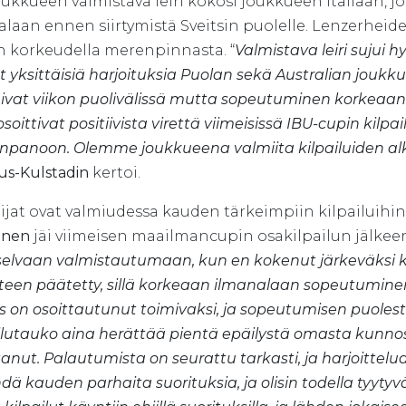
ukkueen valmistava leiri kokosi joukkueen Italiaan, j
alaan ennen siirtymistä Sveitsin puolelle. Lenzerhei
n korkeudella merenpinnasta. “
Valmistava leiri sujui hyv
t yksittäisiä harjoituksia Puolan sekä Australian joukk
ivat viikon puolivälissä mutta sopeutuminen korkeaan 
osoittivat positiivista virettä viimeisissä IBU-cupin kil
npanoon. Olemme joukkueena valmiita kilpailuiden al
us-Kulstadin
kertoi.
ijat ovat valmiudessa kauden tärkeimpiin kilpailuihin
inen
jäi viimeisen maailmancupin osakilpailun jälkeen
elvaan valmistautumaan, kun en kokenut järkeväksi kat
een päätetty, sillä korkeaan ilmanalaan sopeutuminen
 on osoittautunut toimivaksi, ja sopeutumisen puolest
ilutauko aina herättää pientä epäilystä omasta kunn
tanut. Palautumista on seurattu tarkasti, ja harjoittelu
dä kauden parhaita suorituksia, ja olisin todella tyyty