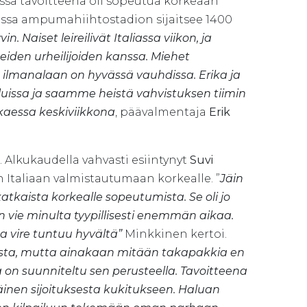
ossa tavoitteena oli sopeutua korkeaan
dessa ampumahiihtostadion sijaitsee 1400
in. Naiset leireilivät Italiassa viikon, ja
ueiden urheilijoiden kanssa. Miehet
ilmanalaan on hyvässä vauhdissa. Erika ja
pailuissa ja saamme heistä vahvistuksen tiimin
kaessa keskiviikkona
, päävalmentaja
Erik
. Alkukaudella vahvasti esiintynyt
Suvi
 Italiaan valmistautumaan korkealle. ”
Jäin
kaista korkealle sopeutumista. Se oli jo
 vie minulta tyypillisesti enemmän aikaa.
a vire tuntuu hyvältä”
Minkkinen kertoi.
osta, mutta ainakaan mitään takapakkia en
a on suunniteltu sen perusteella. Tavoitteena
väinen sijoituksesta kukitukseen. Haluan