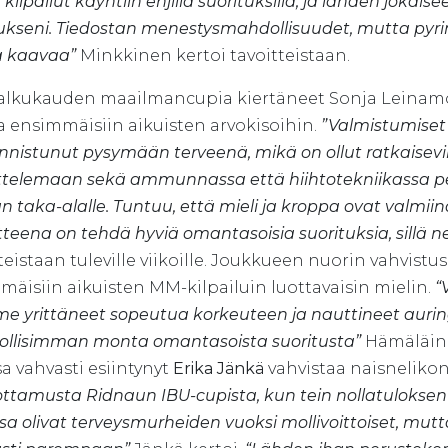
kilpailut käyntiin ehjillä suorituksilla, ja lähden jok
tukseni. Tiedostan menestysmahdollisuudet, mutta pyr
a kaavaa”
Minkkinen kertoi tavoitteistaan.
alkukauden maailmancupia kiertäneet Sonja Leinamo
a ensimmäisiin aikuisten arvokisoihin.
”Valmistumiset 
nnistunut pysymään terveenä, mikä on ollut ratkaisevin 
ttelemaan sekä ammunnassa että hiihtotekniikassa peru
 taka-alalle. Tuntuu, että mieli ja kroppa ovat valmiin
tteena on tehdä hyviä omantasoisia suorituksia, sillä 
teistaan tuleville viikoille. Joukkueen nuorin vahvistu
mäisiin aikuisten MM-kilpailuin luottavaisin mielin.
“
e yrittäneet sopeutua korkeuteen ja nauttineet aurin
llisimman monta omantasoista suoritusta”
Hämäläine
a vahvasti esiintynyt
Erika Jänkä
vahvistaa naisnelik
ottamusta Ridnaun IBU-cupista, kun tein nollatuloksen 
ssa olivat terveysmurheiden vuoksi mollivoittoiset, m