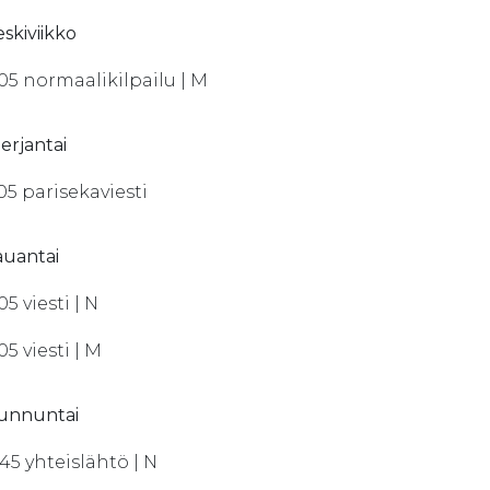
eskiviikko
.05 normaalikilpailu | M
perjantai
.05 parisekaviesti
lauantai
05 viesti | N
05 viesti | M
sunnuntai
.45 yhteislähtö | N