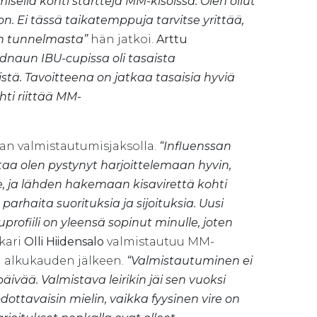
ellä kohti startteja MM-kisoissa. Olen ollut
n. Ei tässä taikatemppuja tarvitse yrittää,
jen tunnelmasta”
hän jatkoi.
Arttu
idnaun IBU-cupissa oli tasaista
tä. Tavoitteena on jatkaa tasaisia hyviä
ti riittää MM-
an valmistautumisjaksolla.
“Influenssan
a olen pystynyt harjoittelemaan hyvin,
, ja lähden hakemaan kisavirettä kohti
parhaita suorituksia ja sijoituksia. Uusi
uprofiili on yleensä sopinut minulle, joten
kari
Olli Hiidensalo
valmistautuu MM-
en alkukauden jälkeen.
“Valmistautuminen ei
äivää. Valmistava leirikin jäi sen vuoksi
dottavaisin mielin, vaikka fyysinen vire on