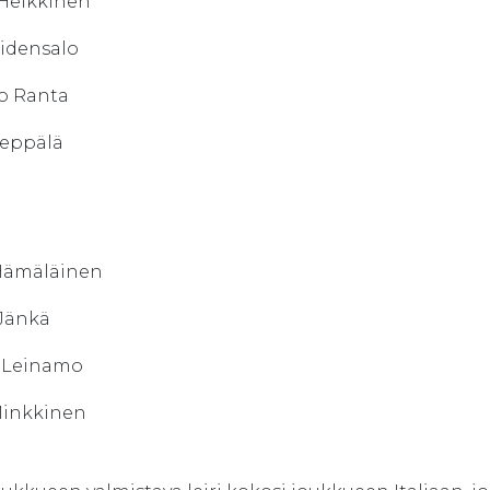
 Heikkinen
iidensalo
o Ranta
Seppälä
:
Hämäläinen
 Jänkä
 Leinamo
Minkkinen