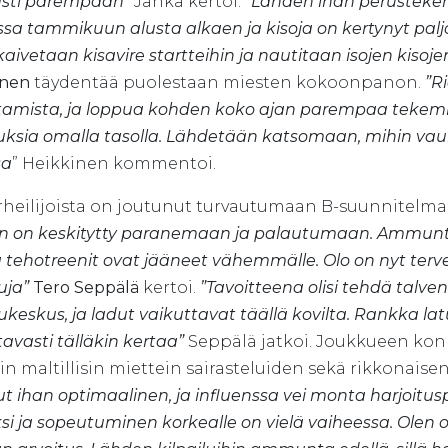
ästi parempaan”
Jänkä kertoi.
“Lähden ihan perustekemis
ssa tammikuun alusta alkaen ja kisoja on kertynyt paljo
aivetaan kisavire startteihin ja nautitaan isojen kiso
inen
täydentää puolestaan miesten kokoonpanon.
”R
tamista, ja loppua kohden koko ajan parempaa tekemis
uksia omalla tasolla. Lähdetään katsomaan, mihin vauh
sa
” Heikkinen kommentoi.
rheilijoista on joutunut turvautumaan B-suunnitelma
en on keskitytty paranemaan ja palautumaan. Ammunta
tehotreenit ovat jääneet vähemmälle. Olo on nyt terve
uja”
Tero Seppälä
kertoi.
”Tavoitteena olisi tehdä talven 
lukeskus, ja ladut vaikuttavat täällä kovilta. Rankka lat
tavasti tälläkin kertaa”
Seppälä jatkoi. Joukkueen kon
in maltillisin miettein sairasteluiden sekä rikkonais
lut ihan optimaalinen, ja influenssa vei monta harjoitusp
si ja sopeutuminen korkealle on vielä vaiheessa. Olen o