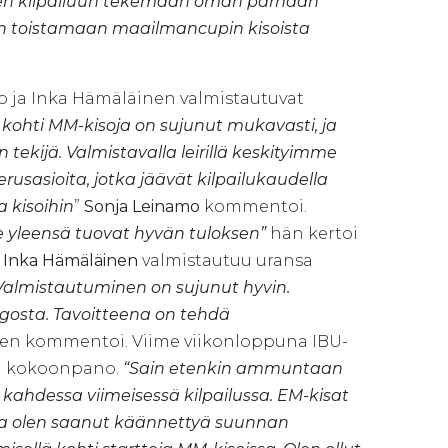
aiseen kilpailuun tekemään oman parhaan
in toistamaan maailmancupin kisoista
 ja Inka Hämäläinen valmistautuvat
kohti MM-kisoja on sujunut mukavasti, ja
tekijä. Valmistavalla leirillä keskityimme
sasioita, jotka jäävät kilpailukaudella
a kisoihin
”
Sonja Leinamo
kommentoi.
ne yleensä tuovat hyvän tuloksen”
hän kertoi
s
Inka Hämäläinen
valmistautuu uransa
Valmistautuminen on sujunut hyvin.
gosta. Tavoitteena on tehdä
n kommentoi. Viime viikonloppuna IBU-
on kokoonpano.
“Sain etenkin ammuntaan
kahdessa viimeisessä kilpailussa. EM-kisat
utta olen saanut käännettyä suunnan