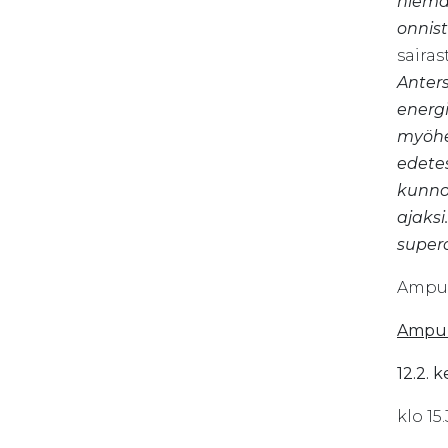
hieman
onnis
sairas
Anter
energi
myöhem
edetes
kunno
ajaksi
super
Ampum
Ampum
12.2. k
klo 15