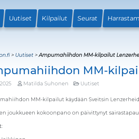
Uutiset
Kilpailut
Seurat
Harrasta
on.fi
>
Uutiset
>
Ampumahiihdon MM-kilpailut Lenzerhe
pumahiihdon MM-kilpail
.2025
Matilda Suhonen
Uutiset
ahiihdon MM-kilpailut käydään Sveitsin Lenzerheides
n joukkueen kokoonpano on päivittynyt sairastapau
: