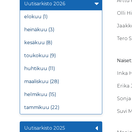
Arttu
Uutisarkisto 2026
Olli H
elokuu (1)
Jaakk
heinäkuu (3)
Tero 
kesäkuu (8)
toukokuu (9)
Naiset
huhtikuu (11)
Inka 
maaliskuu (28)
Erika
helmikuu (15)
Sonja
tammikuu (22)
Suvi 
Uutisarkisto 2025