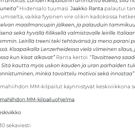
 arvoitus. Lähden kilpailuihin ammunta edellä, sillä ha
tuneita”
Hiidensalo tuumasi.
Jaakko Ranta
palautui tam
tumiselta, vaikka fyysinen vire olikin kadoksissa hetke
selvan maailmancupin jälkeen, ja palauduin tammikuus
senä sekä hyvällä fiiliksellä valmistavalle leirille Itali
min. Leirillä treeni teki tehtävänsä ja meno parani 
sä. Kisapaikalla Lenzerheidessa vielä viimeinen silaus
ssa kun kisat alkavat”
Ranta kertoi. “
Tavoitteena saada
. Sitä kautta myös uskon kauden ja uran parhaiden tuloste
onnistuminen, minkä tavoittelu motivoi sekä innostaa”
ahiihdon MM-kilpailut käynnistyvät keskiviikkona sek
ahiihdon MM-kilpailuohjelma
eskiviikko
.30 sekaviesti