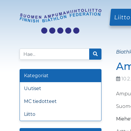
Liitto
Biathl
Am
Kategoriat
10.2
Uutiset
Ampum
MC tiedotteet
Suome
Liitto
Miehet