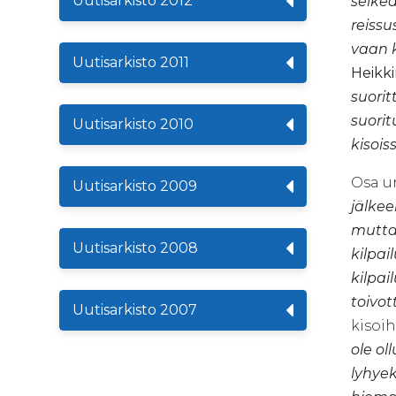
Uutisarkisto 2012
selke
reissu
vaan k
Uutisarkisto 2011
Heikk
suorit
suorit
Uutisarkisto 2010
kisois
Osa u
Uutisarkisto 2009
jälke
mutta 
Uutisarkisto 2008
kilpail
kilpai
toivot
Uutisarkisto 2007
kisoih
ole ol
lyhyek