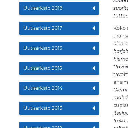
saada 
Uutisarkisto 2018
suori
tuttu
Uutisarkisto 2017
Koko 
urans
olen o
Uutisarkisto 2016
harjoi
hieman
“
Tavoi
Uutisarkisto 2015
tavoit
ensim
Uutisarkisto 2014
Olemm
mahdo
cupiss
Uutisarkisto 2013
itselu
Italia