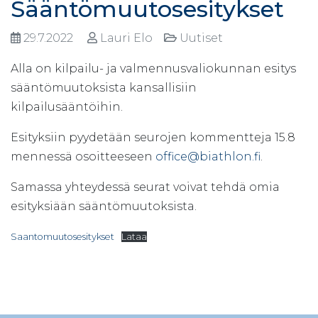
Sääntömuutosesitykset
29.7.2022
Lauri Elo
Uutiset
Alla on kilpailu- ja valmennusvaliokunnan esitys
sääntömuutoksista kansallisiin
kilpailusääntöihin.
Esityksiin pyydetään seurojen kommentteja 15.8
mennessä osoitteeseen
office@biathlon.fi
.
Samassa yhteydessä seurat voivat tehdä omia
esityksiään sääntömuutoksista.
Saantomuutosesitykset
Lataa