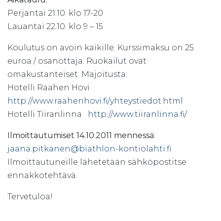
Perjantai 21.10. klo 17-20
Lauantai 22.10. klo 9 – 15
Koulutus on avoin kaikille. Kurssimaksu on 25
euroa / osanottaja. Ruokailut ovat
omakustanteiset. Majoitusta:
Hotelli Raahen Hovi
http://www.raahenhovi.fi/yhteystiedot.html
Hotelli Tiiranlinna
http://www.tiiranlinna.fi/
Ilmoittautumiset 14.10.2011 mennessä
:
jaana.pitkanen@biathlon-kontiolahti.fi
Ilmoittautuneille lähetetään sähköpostitse
ennakkotehtävä.
Tervetuloa!