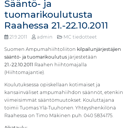
Sääntö- ja
tuomarikoulutusta
Raahessa 21.-22.10.2011
21.9.2011
admin
MC tiedotteet
Suomen Ampumahiihtoliiton
kilpailunjärjestäjien
sääntö- ja tuomarikoulutus
järjestetään
21.-22.10.2011
Raahen hiihtomajalla
(Hiihtomajantie).
Koulutuksessa opiskellaan kotimaiset ja
kansainväliset ampumahiihdon säännöt, etenkin
viimeisimmät sääntömuutokset. Kouluttajana
toimii Tuomas Ylä-Tuuhonen. Yhteyshenkilönä
Raahessa on Timo Mäkinen puh. 040 5834175.
Aikataulu: