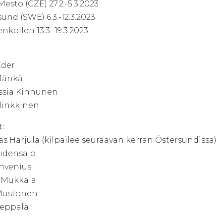
esto (CZE) 27.2.-5.3.2023
und (SWE) 6.3.-12.3.2023
kollen 13.3.-19.3.2023
:
Eder
 Jänkä
ssia Kinnunen
Minkkinen
:
s Harjula (kilpailee seuraavan kerran Östersundissa)
iidensalo
Invenius
 Mukkala
Mustonen
Seppälä