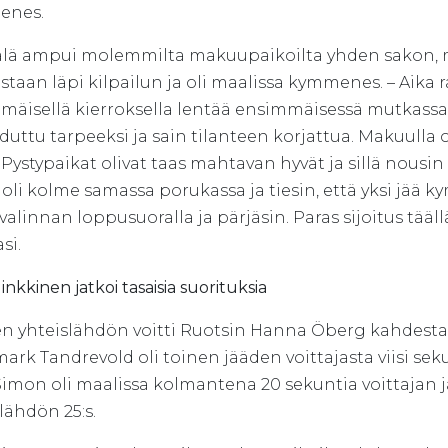
enes.
lä ampui molemmilta makuupaikoilta yhden sakon, mutt
ustaan läpi kilpailun ja oli maalissa kymmenes. – Aika 
äisellä kierroksella lentää ensimmäisessä mutkassa p
duttu tarpeeksi ja sain tilanteen korjattua. Makuulla o
. Pystypaikat olivat taas mahtavan hyvät ja sillä nousi
oli kolme samassa porukassa ja tiesin, että yksi jää k
valinnan loppusuoralla ja pärjäsin. Paras sijoitus tääll
si.
inkkinen jatkoi tasaisia suorituksia
en yhteislähdön voitti Ruotsin Hanna Öberg kahdesta 
ark Tandrevold oli toinen jääden voittajasta viisi 
Simon oli maalissa kolmantena 20 sekuntia voittajan 
lähdön 25:s.