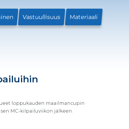
minen
Vastuullisuus
Materiaali
ailuihin
kkueet loppukauden maailmancupin
isen MC-kilpailuviikon jälkeen.