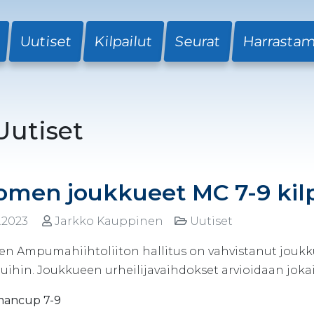
Uutiset
Kilpailut
Seurat
Harrasta
Uutiset
omen joukkueet MC 7-9 kilp
.2023
Jarkko Kauppinen
Uutiset
n Ampumahiihtoliiton hallitus on vahvistanut jou
luihin. Joukkueen urheilijavaihdokset arvioidaan joka
mancup 7-9