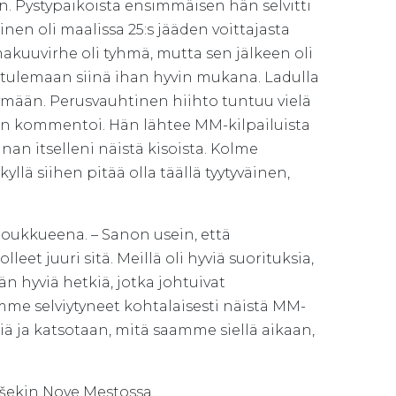
Pystypaikoista ensimmäisen hän selvitti
nen oli maalissa 25:s jääden voittajasta
makuuvirhe oli tyhmä, mutta sen jälkeen oli
 tulemaan siinä ihan hyvin mukana. Ladulla
ymään. Perusvauhtinen hiihto tuntuu vielä
n kommentoi. Hän lähtee MM-kilpailuista
nan itselleni näistä kisoista. Kolme
llä siihen pitää olla täällä tyytyväinen,
joukkueena. – Sanon usein, että
et juuri sitä. Meillä oli hyviä suorituksia,
n hyviä hetkiä, jotka johtuivat
mme selviytyneet kohtalaisesti näistä MM-
ä ja katsotaan, mitä saamme siellä aikaan,
ekin Nove Mestossa.