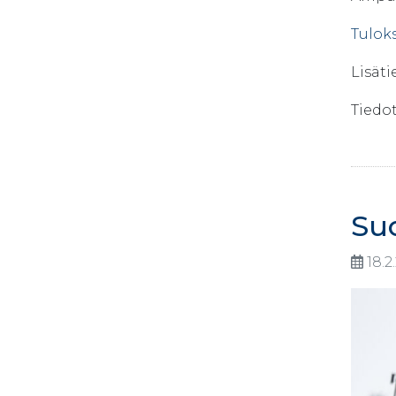
Tulok
Lisäti
Tiedo
Su
18.2