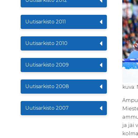
Uutisarkisto 2012
Uutisarkisto 2011
Uutisarkisto 2010
Uutisarkisto 2009
Uutisarkisto 2008
kuva:
Ampum
Uutisarkisto 2007
Miest
ammun
ja jä
kolma