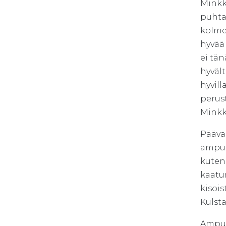
Minkk
puhtaa
kolme 
hyvää
ei tä
hyväl
hyvill
perust
Minkk
Pääva
ampuma
kuten 
kaatu
kisoi
Kulst
Ampum