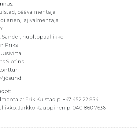
nnus:
Kulstad, päävalmentaja
oilanen, lajivalmentaja
o:
 Sander, huoltopäällikkö
n Priks
Uusivirta
ts Slotins
Kontturi
 Mjösund
edot:
mentaja: Erik Kulstad p. +47 452 22 854
ällikkö: Jarkko Kauppinen p. 040 860 7636