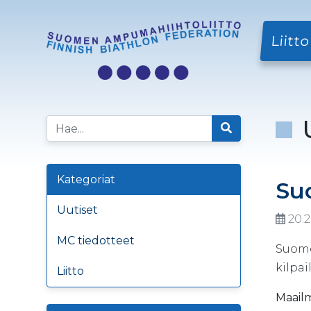
Liitto
Kategoriat
Su
Uutiset
20.2
MC tiedotteet
Suome
kilpai
Liitto
Maail