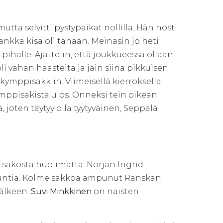
a selvitti pystypaikat nollilla. Hän nosti
rankka kisa oli tänään. Meinasin jo heti
ihalle. Ajattelin, että joukkueessa ollaan
li vähän haasteita ja jäin siinä pikkuisen
n kymppisakkiin. Viimeisellä kierroksella
ymppisakista ulos. Onneksi tein oikean
ä, joten täytyy olla tyytyväinen, Seppälä
sakosta huolimatta. Norjan Ingrid
sekuntia. Kolme sakkoa ampunut Ranskan
jälkeen.
Suvi Minkkinen
on naisten