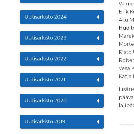
Valme
Erik 
Uutisarkisto 2024
Aku M
Huolt
Marek
Uutisarkisto 2023
Morte
Risto 
Uutisarkisto 2022
Rober
Vesa 
Katja
Uutisarkisto 2021
Lisäti
pääval
Uutisarkisto 2020
lajipä
Uutisarkisto 2019