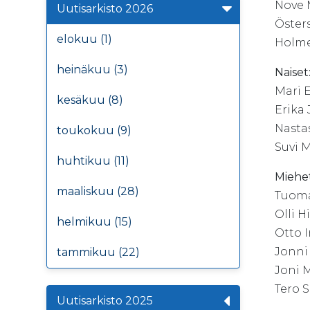
Nove M
Uutisarkisto 2026
Östers
elokuu (1)
Holmen
heinäkuu (3)
Naiset
Mari 
kesäkuu (8)
Erika
Nasta
toukokuu (9)
Suvi 
huhtikuu (11)
Miehet
maaliskuu (28)
Tuoma
Olli H
helmikuu (15)
Otto 
Jonni
tammikuu (22)
Joni 
Tero 
Uutisarkisto 2025