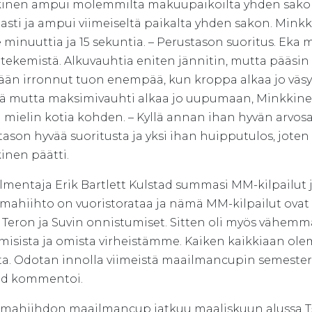
inen ampui molemmilta makuupaikoilta yhden sakon. 
sti ja ampui viimeiseltä paikalta yhden sakon. Minkki
minuuttia ja 15 sekuntia. – Perustason suoritus. Eka 
 tekemistä. Alkuvauhtia eniten jännitin, mutta pääsin
nään irronnut tuon enempää, kun kroppa alkaa jo väs
tä mutta maksimivauhti alkaa jo uupumaan, Minkkine
ä mielin kotia kohden. – Kyllä annan ihan hyvän arvosa
ason hyvää suoritusta ja yksi ihan huipputulos, joten ky
inen päätti.
lmentaja Erik Bartlett Kulstad summasi MM-kilpailut 
hiihto on vuoristorataa ja nämä MM-kilpailut ovat olle
Teron ja Suvin onnistumiset. Sitten oli myös vähemmä
misista ja omista virheistämme. Kaiken kaikkiaan ole
sta. Odotan innolla viimeistä maailmancupin semesteri
ad kommentoi.
ahiihdon maailmancup jatkuu maaliskuun alussa Tš