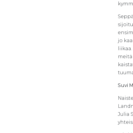
kymm
Seppä
sijoit
ensimm
jo kaa
liikaa
meitä 
kaista
tuuma
Suvi M
Naist
Landm
Julia 
yhteis