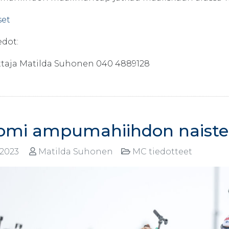
set
edot:
ttaja Matilda Suhonen 040 4889128
omi ampumahiihdon naisten
.2023
Matilda Suhonen
MC tiedotteet