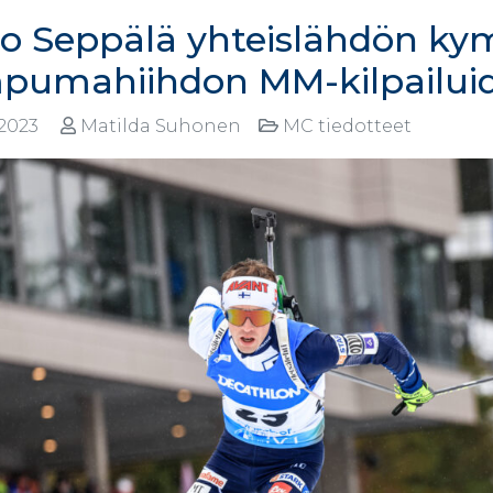
ro Seppälä yhteislähdön k
pumahiihdon MM-kilpailui
.2023
Matilda Suhonen
MC tiedotteet