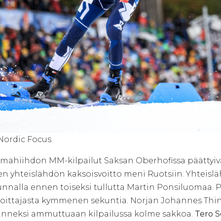
 Nordic Focus
ahiihdon MM-kilpailut Saksan Oberhofissa päättyivät
en yhteislähdön kaksoisvoitto meni Ruotsiin. Yhteisl
nalla ennen toiseksi tullutta Martin Ponsiluomaa. P
i voittajasta kymmenen sekuntia. Norjan Johannes Thin
nneksi ammuttuaan kilpailussa kolme sakkoa.
Tero S