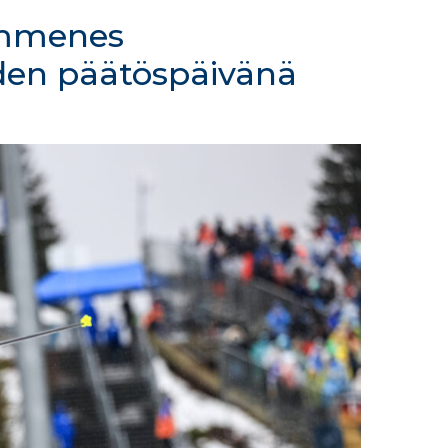
ymmenes
den päätöspäivänä