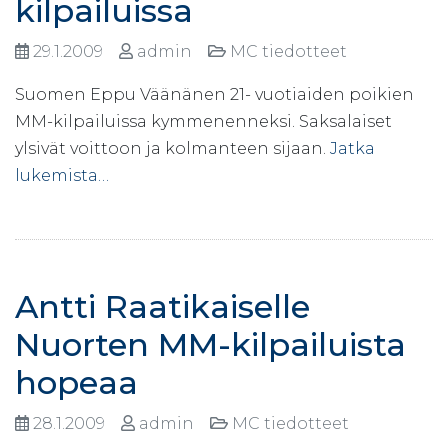
kilpailuissa
29.1.2009
admin
MC tiedotteet
Suomen Eppu Väänänen 21- vuotiaiden poikien
MM-kilpailuissa kymmenenneksi. Saksalaiset
ylsivät voittoon ja kolmanteen sijaan.
Jatka
lukemista…
Antti Raatikaiselle
Nuorten MM-kilpailuista
hopeaa
28.1.2009
admin
MC tiedotteet