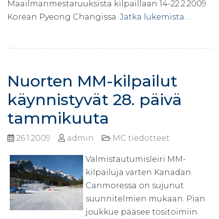
Maailmanmestaruuksista kilpaillaan 14-22.2.2009
Korean Pyeong Changissa.
Jatka lukemista…
Nuorten MM-kilpailut
käynnistyvät 28. päivä
tammikuuta
26.1.2009
admin
MC tiedotteet
Valmistautumisleiri MM-
kilpailuja varten Kanadan
Canmoressa on sujunut
suunnitelmien mukaan. Pian
joukkue pääsee tositoimiin.