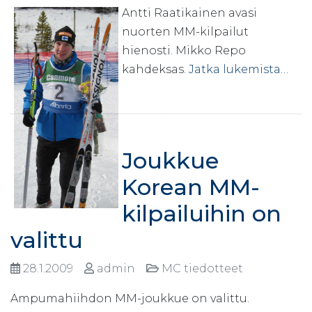
Antti Raatikainen avasi
nuorten MM-kilpailut
hienosti. Mikko Repo
kahdeksas.
Jatka lukemista…
Joukkue
Korean MM-
kilpailuihin on
valittu
28.1.2009
admin
MC tiedotteet
Ampumahiihdon MM-joukkue on valittu.