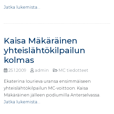
Jatka lukemista…
Kaisa Mäkäräinen
yhteislähtökilpailun
kolmas
25.1.2009
admin
MC tiedotteet
Ekaterina Iourieva uransa ensimmäiseen
yhteislähtökilpailun MC-voittoon. Kaisa
Mäkäräinen jälleen podiumilla Anterselvassa.
Jatka lukemista…