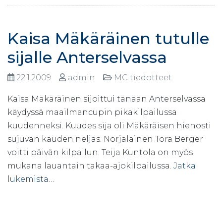
Kaisa Mäkäräinen tutulle
sijalle Anterselvassa
22.1.2009
admin
MC tiedotteet
Kaisa Mäkäräinen sijoittui tänään Anterselvassa
käydyssä maailmancupin pikakilpailussa
kuudenneksi. Kuudes sija oli Mäkäräisen hienosti
sujuvan kauden neljäs. Norjalainen Tora Berger
voitti päivän kilpailun. Teija Kuntola on myös
mukana lauantain takaa-ajokilpailussa.
Jatka
lukemista…