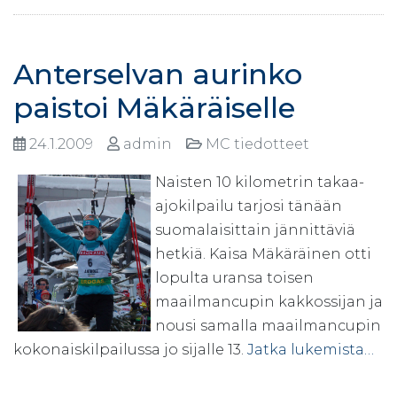
Anterselvan aurinko
paistoi Mäkäräiselle
24.1.2009
admin
MC tiedotteet
Naisten 10 kilometrin takaa-
ajokilpailu tarjosi tänään
suomalaisittain jännittäviä
hetkiä. Kaisa Mäkäräinen otti
lopulta uransa toisen
maailmancupin kakkossijan ja
nousi samalla maailmancupin
kokonaiskilpailussa jo sijalle 13.
Jatka lukemista…