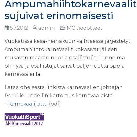
Ampumahiihtokarnevaalit
sujuivat erinomaisesti
5.7.2012
admin
MC tiedotteet
Vuokatissa kesä-heinäkuun vaihteessa järjestetyt
Ampumahiihtokarnevaalit kokosivat jälleen
mukavan määrän nuoria osallistujia. Tunnelma
oli hyvä ja osallistujat saivat paljon uutta oppia
karnevaaleilla.
Lataa oheisesta linkistä karnevaalien johtajan
Per-Ole Lindellin kertomus karnevaaleista.
–
Karnevaalijuttu
(pdf)