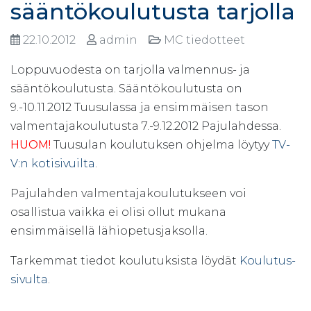
sääntökoulutusta tarjolla
22.10.2012
admin
MC tiedotteet
Loppuvuodesta on tarjolla valmennus- ja
sääntökoulutusta. Sääntökoulutusta on
9.-10.11.2012 Tuusulassa ja ensimmäisen tason
valmentajakoulutusta 7.-9.12.2012 Pajulahdessa.
HUOM!
Tuusulan koulutuksen ohjelma löytyy
TV-
V:n kotisivuilta
.
Pajulahden valmentajakoulutukseen voi
osallistua vaikka ei olisi ollut mukana
ensimmäisellä lähiopetusjaksolla.
Tarkemmat tiedot koulutuksista löydät
Koulutus-
sivulta
.