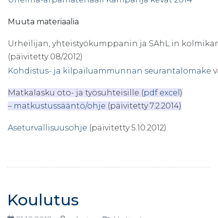
Muuta materiaalia
Urheilijan, yhteistyökumppanin ja SAhL:in kolmika
(päivitetty 08/2012)
Kohdistus- ja kilpailuammunnan seurantalomake
v
Matkalasku oto- ja työsuhteisille (
pdf
excel
)
–
matkustussääntö/ohje
(päivitetty 7.2.2014)
Aseturvallisuusohje
(päivitetty 5.10.2012)
Koulutus