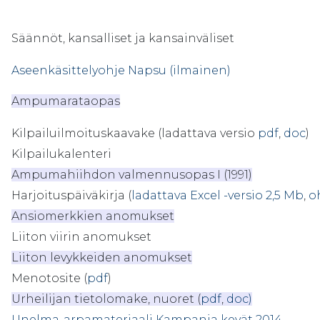
Säännöt, kansalliset ja kansainväliset
Aseenkäsittelyohje Napsu (ilmainen)
Ampumarataopas
Kilpailuilmoituskaavake (ladattava versio
pdf
,
doc
)
Kilpailukalenteri
Ampumahiihdon valmennusopas I (1991)
Harjoituspäiväkirja (
ladattava Excel -versio 2,5 Mb
,
o
Ansiomerkkien anomukset
Liiton viirin anomukset
Liiton levykkeiden anomukset
Menotosite (
pdf
)
Urheilijan tietolomake, nuoret (
pdf
,
doc)
Unelma-arpamateriaali
Kampanja kevät 2014