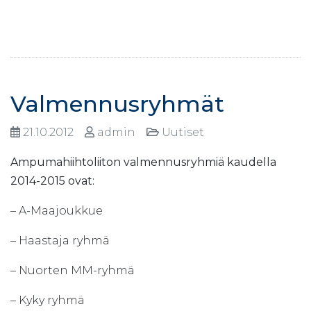
Valmennusryhmät
21.10.2012
admin
Uutiset
Ampumahiihtoliiton valmennusryhmiä kaudella
2014-2015 ovat:
– A-Maajoukkue
– Haastaja ryhmä
– Nuorten MM-ryhmä
– Kyky ryhmä