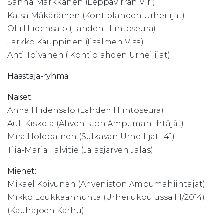
Sanna Markkanen (Leppävirran Viri)
Kaisa Mäkäräinen (Kontiolahden Urheilijat)
Olli Hiidensalo (Lahden Hiihtoseura)
Jarkko Kauppinen (Iisalmen Visa)
Ahti Toivanen ( Kontiolahden Urheilijat).
Haastaja-ryhmä
Naiset:
Anna Hiidensalo (Lahden Hiihtoseura)
Auli Kiskola (Ahveniston Ampumahiihtäjät)
Mira Holopainen (Sulkavan Urheilijat -41)
Tiia-Maria Talvitie (Jalasjärven Jalas)
Miehet:
Mikael Koivunen (Ahveniston Ampumahiihtäjät)
Mikko Loukkaanhuhta (Urheilukoulussa III/2014)
(Kauhajoen Karhu)