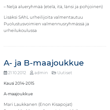
– Neljä alueryhmää (etelä, itä, länsi ja pohjoinen)
Lisäksi SAhL urheilijoita valmentautuu
Puolustusvoimien valmennusryhmässä ja
urheilukoulussa
A- ja B-maajoukkue
21.10.2012
admin
Uutiset
Kausi 2014-2015
A-maajoukkue
Mari Laukkanen (Enon Kisapojat)