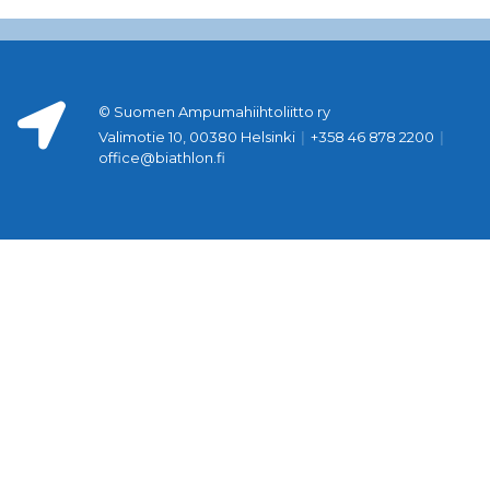
© Suomen Ampumahiihtoliitto ry
Valimotie 10, 00380 Helsinki
|
+358 46 878 2200
|
office@biathlon.fi