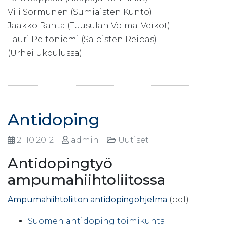
Vili Sormunen (Sumiaisten Kunto)
Jaakko Ranta (Tuusulan Voima-Veikot)
Lauri Peltoniemi (Saloisten Reipas)
(Urheilukoulussa)
Antidoping
21.10.2012
admin
Uutiset
Antidopingtyö
ampumahiihtoliitossa
Ampumahiihtoliiton antidopingohjelma
(pdf)
Suomen antidoping toimikunta