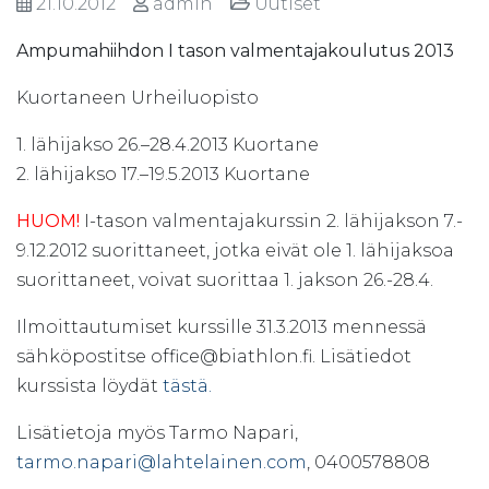
21.10.2012
admin
Uutiset
Ampumahiihdon I tason valmentajakoulutus 2013
Kuortaneen Urheiluopisto
1. lähijakso 26.–28.4.2013 Kuortane
2. lähijakso 17.–19.5.2013 Kuortane
HUOM!
I-tason valmentajakurssin 2. lähijakson 7.-
9.12.2012 suorittaneet, jotka eivät ole 1. lähijaksoa
suorittaneet, voivat suorittaa 1. jakson 26.-28.4.
Ilmoittautumiset kurssille 31.3.2013 mennessä
sähköpostitse office@biathlon.fi. Lisätiedot
kurssista löydät
tästä.
Lisätietoja myös Tarmo Napari,
tarmo.napari@lahtelainen.com
, 0400578808