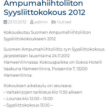
Ampumahiihtoliiton
Syysliittokokous 2012
23.10.2012
admin
Uutiset
Kokouskutsu Suomen Ampumahiihtoliiton
Syysliittokokoukseen 2012
Suomen Ampumahiihtoliitto ry:n Syysliittokokous
järjestetään lauantaina 24.11.2012
Hämeenlinnassa. Kokouspaikka on Sokos Hotelli
Vaakuna Hämeenlinna, Possentie 7, 13200
Hämeenlinna.
Kokouksen aikataulu on seuraava:
– Valtakirjojen tarkistus klo 11.30 alkaen.
– Lounas klo 12.00 – 13.00
– Syysliittokokous 13.00 –