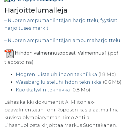
Harjoittelumalleja
– Nuoren ampumahiihtäjän harjoittelu, fyysiset
harjoitusesimerkit
– Nuoren ampumahiihtäjän ampumaharjoittelu
Hiihdon valmennusoppaat: Valmennus 1
(.pdf
tiedostoina)
Mogren luisteluhiihdon tekniikka
(1,8 Mb)
Wassberg luisteluhiihdon tekniikka
(0,6 Mb)
Kuokkatyylin tekniikka
(0,8 Mb)
Lähes kaikki dokumentit AH-liiton ex-
päävalmentajan Toni Roposen käsialaa, mallina
kuvissa olympiaryhmän Timo Antila.
Lihashuollosta kirjoittaa Markus Suontakanen.