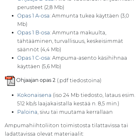
perusteet (2,8 Mb)
Opas 1 A-osa
: Ammunta tukea käyttäen (3,0
Mb)
Opas 1 B-osa
: Ammunta makuulta,
tähtääminen, turvallisuus, keskeisimmät
säännöt (4,4 Mb)
Opas 1 C-osa
: Ampuma-asento käsihihnaa
käyttäen (5,6 Mb)
Ohjaajan opas 2
(.pdf tiedostoina)
Kokonaisena
(iso 24 Mb tiedosto, lataus esim.
512 kb/s laajakaistalla kestää n. 8,5 min.)
Paloina
, sivu tai muutama kerrallaan
Ampumahiihtoliiton toimistosta tilattavissa tai
ladattavissa olevat materiaalit: