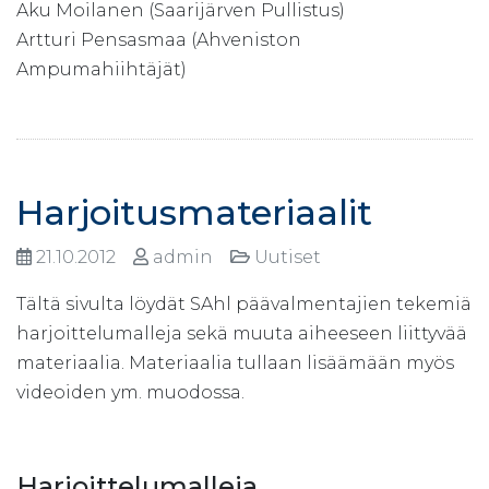
Aku Moilanen (Saarijärven Pullistus)
Artturi Pensasmaa (Ahveniston
Ampumahiihtäjät)
Harjoitusmateriaalit
21.10.2012
admin
Uutiset
Tältä sivulta löydät SAhl päävalmentajien tekemiä
harjoittelumalleja sekä muuta aiheeseen liittyvää
materiaalia. Materiaalia tullaan lisäämään myös
videoiden ym. muodossa.
Harjoittelumalleja