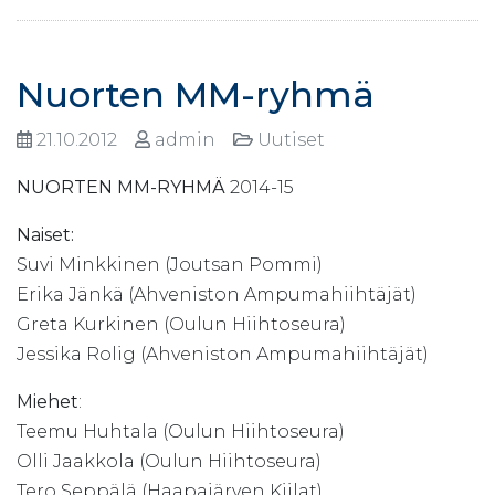
Nuorten MM-ryhmä
21.10.2012
admin
Uutiset
NUORTEN MM-RYHMÄ
2014-15
Naiset:
Suvi Minkkinen (Joutsan Pommi)
Erika Jänkä (Ahveniston Ampumahiihtäjät)
Greta Kurkinen (Oulun Hiihtoseura)
Jessika Rolig (Ahveniston Ampumahiihtäjät)
Miehet
:
Teemu Huhtala (Oulun Hiihtoseura)
Olli Jaakkola (Oulun Hiihtoseura)
Tero Seppälä (Haapajärven Kiilat)