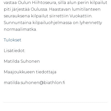
vastaa Oulun Hiihtoseura, sillä alun perin kilpailut
piti järjestää Oulussa. Haastavan lumitilanteen
seurauksena kilpailut siirrettiin Vuokattiin.
Sunnuntaina kilpailuohjelmassa on lyhennetty
normaalimatka.
Tulokset
Lisätiedot:
Matilda Suhonen
Maajoukkueen tiedottaja
matilda.suhonen@biathlon.fi