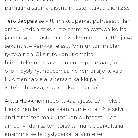
parhaana suomalaisena miesten takaa-ajon 25:s.
Tero Seppälä
selvitti makuupaikat puhtaasti. Hän
ampui yhden sakon molemmilta pystypaikoilta
jääden voittajasta maalissa kolme minuuttia ja 42
sekuntia. – Rankka reissu. Ammuntoihin olen
tyytyväinen. Olisin toivonut omalta
hiihtotekemiseltä vähän enempi tänään, jotta
olisin pystynyt nousemaan enempi sijoituksia.
Huomenna vielä laitetaan kaikki peliin
yhteislähdössä, Seppälä kommentoi.
Arttu Heikkinen
nousi takaa-ajossa 29:nneksi.
Heikkinen lähti matkaan numerolla 42 ja selvitti
ensimmäisen makuupaikan puhtaasti. Hän
ampui yhden sakon toiselta makuupaikalta ja
ensimmäiseltä pystypaikalta. Viimeisen