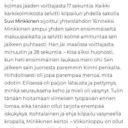
kolmas jääden voittajasta 17 sekuntia. Kaikki
kärkikolmikosta selvitti kilpailun yhdellä sakolla.
Suvi Minkkinen
sijoittui yhteislähdön 16:nneksi.
Minkkinen ampui yhden sakon ensimmäiseltä
makuupaikalta ja selvitti kolme ammuntaa sen
jälkeen puhtaasti. Hän jäi maalissa voittajasta
minuutin ja 28 sekuntia. – Kisa alkoi huonosti,
kun heti ensimmäinen laukaus meni ohi. Sen
jälkeen sain juonesta paremmin kiinni penkalla.
Hiihdollisesti oli jopa parempaa menoa, mitä
odotin. Eilisessä oli paljon latausta ja pettymys,
minkä seurauksena keho ja mieli oli väsynyt. Tulin
tänään hoitamaan viimeisen työpäivän ennen
lomaa, eikä tänään ollut tarjota enempää
iskukykyä. Kohtalainen ja ehjä kilpailu väsyneellä
kropalla, Minkkinen kertoi. – Viikonloppu on ollut