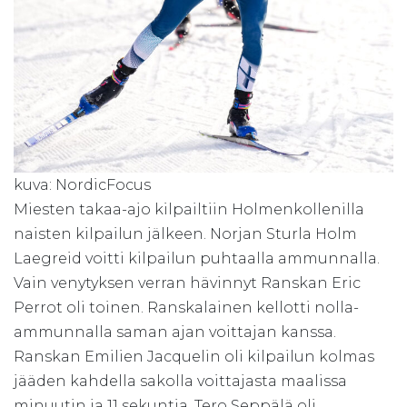
kuva: NordicFocus
Miesten takaa-ajo kilpailtiin Holmenkollenilla
naisten kilpailun jälkeen. Norjan Sturla Holm
Laegreid voitti kilpailun puhtaalla ammunnalla.
Vain venytyksen verran hävinnyt Ranskan Eric
Perrot oli toinen. Ranskalainen kellotti nolla-
ammunnalla saman ajan voittajan kanssa.
Ranskan Emilien Jacquelin oli kilpailun kolmas
jääden kahdella sakolla voittajasta maalissa
minuutin ja 11 sekuntia. Tero Seppälä oli