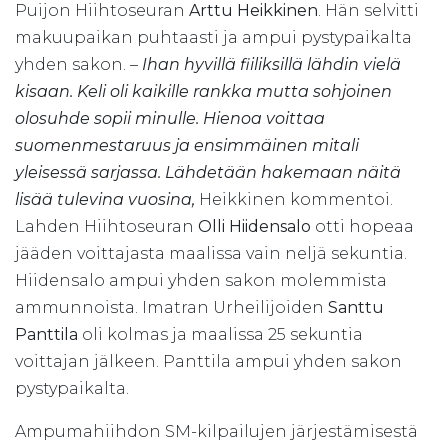
Puijon Hiihtoseuran
Arttu Heikkinen
. Hän selvitti
makuupaikan puhtaasti ja ampui pystypaikalta
yhden sakon. –
Ihan hyvillä fiiliksillä lähdin vielä
kisaan. Keli oli kaikille rankka mutta sohjoinen
olosuhde sopii minulle. Hienoa voittaa
suomenmestaruus ja ensimmäinen mitali
yleisessä sarjassa. Lähdetään hakemaan näitä
lisää tulevina vuosina,
Heikkinen kommentoi.
Lahden Hiihtoseuran
Olli Hiidensalo
otti hopeaa
jääden voittajasta maalissa vain neljä sekuntia.
Hiidensalo ampui yhden sakon molemmista
ammunnoista. Imatran Urheilijoiden
Santtu
Panttila
oli kolmas ja maalissa 25 sekuntia
voittajan jälkeen. Panttila ampui yhden sakon
pystypaikalta.
Ampumahiihdon SM-kilpailujen järjestämisestä