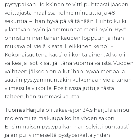
pystypaikan Heikkinen selvitti puhtaasti jääden
voittajasta maalissa kolme minuuttia ja 48
sekuntia. – Ihan hyvä päivä tänään. Hiihto kulki
yllättävän hyvin ja ammunnat meni hyvin. Hyvä
onnistuminen tähän kauden loppuun ja ihan
mukava oli vielä kisata, Heikkinen kertoi. –
Kokonaisuutena kausi oli kohtalainen. Alku oli
vaikea ja isot kisat jäi tänä vuonna välistä. Vuoden
vaihteen jälkeen on ollut ihan hyvää menoa ja
saatiin pystyammuntakin kulkemaan vielä tähän
viimeisille viikoille. Positiivisia juttuja tästä
talteen, hän summasi kautta.
Tuomas Harjula
oli takaa-ajon 34:s Harjula ampui
molemmilta makuupaikoilta yhden sakon.
Ensimmäisen pystypaikan hän selvitti puhtaasti
ja ampui viimeiseltä pystypaikalta yhden