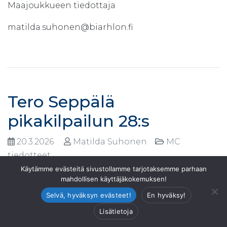
Maajoukkueen tiedottaja
matilda.suhonen@biarhlon.fi
Tero Seppälä
pikakilpailun 28:s
20.3.2026
Matilda Suhonen
MC
tiedotteet
Käytämme evästeitä sivustollamme tarjotaksemme parhaan
mahdollisen käyttäjäkokemuksen!
Selvä, hyväksyn evästeet!
En hyväksy!
Lisätietoja