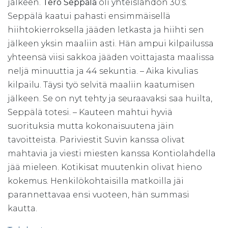
jälkeen.
Tero Seppälä
oli yhteislähdön 30:s.
Seppälä kaatui pahasti ensimmäisellä
hiihtokierroksella jääden letkasta ja hiihti sen
jälkeen yksin maaliin asti. Hän ampui kilpailussa
yhteensä viisi sakkoa jääden voittajasta maalissa
neljä minuuttia ja 44 sekuntia. – Aika kivulias
kilpailu. Täysi työ selvitä maaliin kaatumisen
jälkeen. Se on nyt tehty ja seuraavaksi saa huilta,
Seppälä totesi. – Kauteen mahtui hyviä
suorituksia mutta kokonaisuutena jäin
tavoitteista. Pariviestit Suvin kanssa olivat
mahtavia ja viesti miesten kanssa Kontiolahdella
jää mieleen. Kotikisat muutenkin olivat hieno
kokemus. Henkilökohtaisilla matkoilla jäi
parannettavaa ensi vuoteen, hän summasi
kautta.