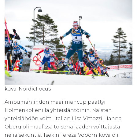
kuva: NordicFocus
Ampumahiihdon maailmancup päättyi
Holmenkollenilla yhteislähtöihin. Naisten
yhteislähdön voitti Italian Lisa Vittozzi. Hanna
Öberg oli maalissa toisena jääden voittajasta
neljä sekuntia. Tsekin Tereza Vobornikova oli