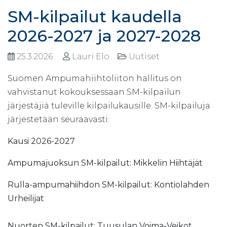
SM-kilpailut kaudella
2026-2027 ja 2027-2028
25.3.2026
Lauri Elo
Uutiset
Suomen Ampumahiihtoliiton hallitus on
vahvistanut kokouksessaan SM-kilpailun
järjestäjiä tuleville kilpailukausille. SM-kilpailuja
järjestetään seuraavasti:
Kausi 2026-2027
Ampumajuoksun SM-kilpailut: Mikkelin Hiihtäjät
Rulla-ampumahiihdon SM-kilpailut: Kontiolahden
Urheilijat
Nuorten SM-kilpailut: Tuusulan Voima-Veikot