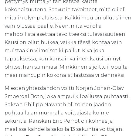
pettymys, mutta yritän katsoa kautta
kokonaisuutena. Saavutin tavoitteet, mitä oli eli
mitalin olympialaisista. Kaikki muu on ollut siihen
vain plussaa päälle. Näen, mitä voi olla
mahdollista asettaa tavoitteeksi tulevaisuuteen.
Kausi on ollut huikea, vaikka tässä kohtaa vain
muistaakin viimeiset kilpailut. Kiva joka
tapauksessa, kun kansainvälinen kausi on nyt
ohitse, hän summasi. Minkkinen sijoittui lopulta
maailmancupin kokonaistilastossa viidenneksi.
Miesten yhteislähdön voitti Norjan Johan-Olav
Smoerdal Botn, joka ampui kilpailussa puhtaasti.
Saksan Philipp Nawrath oli toinen jääden
puhtaalla ammunnalla voittajasta kolme
sekuntia. Ranskan Eric Perrot oli kolmas ja
maalissa kahdella sakolla 13 sekuntia voittajan