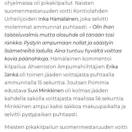
ohjelmassa oli pikakilpailut. Naisten
suomenmestaruuden voitti Kontiolahden
Urheilijoiden
Inka Hämäläinen
, joka selvitti
molemmat ammunnat puhtaasti. –
Olin ihan
taisteluvalmis mutta olosuhde oli tänään tosi
rankka. Pystyin ampumaan nollat ja säästyin
lisämetreiltä ladulla. Aina tuntuu hyvältä voittaa
kovia päänahkoja
, Hämäläinen kommentoi
kilpailua. Ahveniston Ampumahiihtäjien
Erika
Jänkä
oli toinen jääden voittajasta puhtaalla
ammunnalla 15 sekuntia. Joutsan Pommia
edustava
Suvi Minkkinen
oli kolmas jääden
kahdella sakolla voittajasta maalissa 56 sekuntia.
Minkkinen ampui kaksi sakkoa makuupaikalta ja
selvitti pystypaikan puhtaasti.
Miesten pikakilpailun suomenmestaruuden voitti