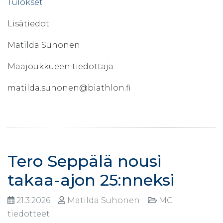
Tulokset
Lisätiedot:
Matilda Suhonen
Maajoukkueen tiedottaja
matilda.suhonen@biathlon.fi
Tero Seppälä nousi
takaa-ajon 25:nneksi
21.3.2026
Matilda Suhonen
MC
tiedotteet