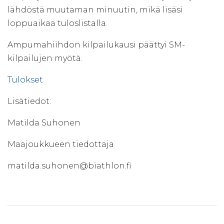
lähdöstä muutaman minuutin, mikä lisäsi
loppuaikaa tuloslistalla.
Ampumahiihdon kilpailukausi päättyi SM-
kilpailujen myötä.
Tulokset
Lisätiedot:
Matilda Suhonen
Maajoukkueen tiedottaja
matilda.suhonen@biathlon.fi