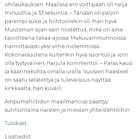
ohilaukauksen. Maalissa ero voittajaan oli neljä
minuuttia ja 33 sekuntia. – Tänään oli paljon
parempi suksi ja hiihtovirekin oli ihan hyvä.
Muutaman sijan sain nostettua, mikä on aina
tavoitteena takaa-ajossa. Makuuammunnoissa
harmittavasti yksi virhe molemmissa.
Kokonaisuutena kuitenkin hyvä suoritus ja voin
olla tyytyväinen, Harjula kommentoi. – Paras kausi
ja käännekohta omalla uralla. Vuosien haasteet
on saatu selätettyä ja tulevaisuus näyttää
kirkkaalta, hän kuvaili.
Ampumahiihdon maailmancup päättyy
sunnuntaina naisten ja miesten yhteislähtöihin.
Tulokset
Lisätiedot: