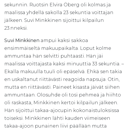
sekunnin. Ruotsin Elvira Öberg oli kolmas ja
maalissa yhdellä sakolla 23 sekuntia voittajan
jälkeen. Suvi Minkkinen sijoittui kilpailun
23:nneksi.
Suvi Minkkinen
ampui kaksi sakkoa
ensimmäiseltä makuupaikalta. Loput kolme
ammuntaa hän selvitti puhtaasti. Hän jäi
maalissa voittajasta kaksi minuuttia 33 sekuntia. –
Ekalla makuulla tuuli oli epäselvä. Ehkä sen takia
en uskaltanut riittävästi reagoida napsuja. Otin,
mutta en riittävästi. Paineet kisasta jäivät siihen
ammuntaan. Olosuhde oli tosi pehmeä ja hiihto
oli raskasta, Minkkinen kertoi kilpailun jälkeen.
Hän sijoittui takaa-ajocupin kokonaistuloksissa
toiseksi. Minkkinen lähti kauden viimeiseen
takaa-ajoon punainen liivi päällään mutta