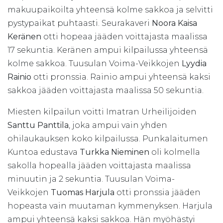
makuupaikoilta yhteensä kolme sakkoa ja selvitti
pystypaikat puhtaasti. Seurakaveri
Noora Kaisa
Keränen
otti hopeaa jääden voittajasta maalissa
17 sekuntia. Keränen ampui kilpailussa yhteensä
kolme sakkoa. Tuusulan Voima-Veikkojen
Lyydia
Rainio
otti pronssia. Rainio ampui yhteensä kaksi
sakkoa jääden voittajasta maalissa 50 sekuntia.
Miesten kilpailun voitti Imatran Urheilijoiden
Santtu Panttila
, joka ampui vain yhden
ohilaukauksen koko kilpailussa. Punkalaitumen
Kuntoa edustava
Turkka Nieminen
oli kolmella
sakolla hopealla jääden voittajasta maalissa
minuutin ja 2 sekuntia. Tuusulan Voima-
Veikkojen
Tuomas Harjula
otti pronssia jääden
hopeasta vain muutaman kymmenyksen. Harjula
ampui yhteensä kaksi sakkoa. Hän myöhästyi