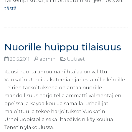
Tarkempi kutsu ja ilmoittautumisohjeet löytyvät
tästä
.
Nuorille huippu tilaisuus
20.5.2011
admin
Uutiset
Kuusi nuorta ampumahiihtäjää on valittu
Vuokatin Urheiluakatemian järjestämille leireille.
Leirien tarkoituksena on antaa nuorille
mahdollisuus harjoitella ammatti valmentajien
opeissa ja käydä koulua samalla. Urheilijat
majoittuu ja tekee harjoitukset Vuokatin
Urheiluopistolla sekä iltapäivisin käy koulua
Tenetin yläkoulussa.