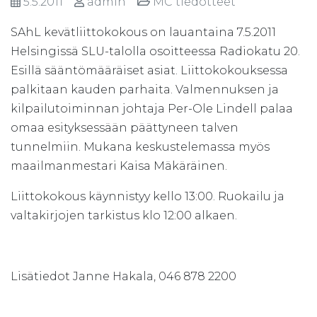
5.5.2011
admin
MC tiedotteet
SAhL kevätliittokokous on lauantaina 7.5.2011
Helsingissä SLU-talolla osoitteessa Radiokatu 20.
Esillä sääntömääräiset asiat. Liittokokouksessa
palkitaan kauden parhaita. Valmennuksen ja
kilpailutoiminnan johtaja Per-Ole Lindell palaa
omaa esityksessään päättyneen talven
tunnelmiin. Mukana keskustelemassa myös
maailmanmestari Kaisa Mäkäräinen.
Liittokokous käynnistyy kello 13:00. Ruokailu ja
valtakirjojen tarkistus klo 12:00 alkaen.
Lisätiedot Janne Hakala, 046 878 2200