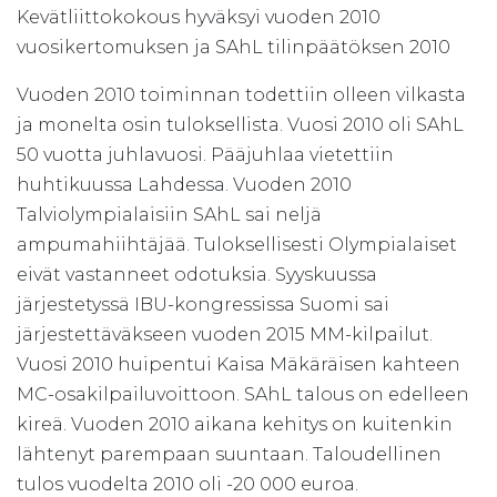
Kevätliittokokous hyväksyi vuoden 2010
vuosikertomuksen ja SAhL tilinpäätöksen 2010
Vuoden 2010 toiminnan todettiin olleen vilkasta
ja monelta osin tuloksellista. Vuosi 2010 oli SAhL
50 vuotta juhlavuosi. Pääjuhlaa vietettiin
huhtikuussa Lahdessa. Vuoden 2010
Talviolympialaisiin SAhL sai neljä
ampumahiihtäjää. Tuloksellisesti Olympialaiset
eivät vastanneet odotuksia. Syyskuussa
järjestetyssä IBU-kongressissa Suomi sai
järjestettäväkseen vuoden 2015 MM-kilpailut.
Vuosi 2010 huipentui Kaisa Mäkäräisen kahteen
MC-osakilpailuvoittoon. SAhL talous on edelleen
kireä. Vuoden 2010 aikana kehitys on kuitenkin
lähtenyt parempaan suuntaan. Taloudellinen
tulos vuodelta 2010 oli -20 000 euroa.