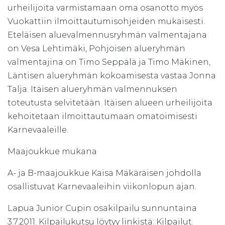
urheilijoita varmistamaan oma osanotto myös
Vuokattiin ilmoittautumisohjeiden mukaisesti.
Eteläisen aluevalmennusryhmän valmentajana
on Vesa Lehtimäki, Pohjoisen alueryhmän
valmentajina on Timo Seppälä ja Timo Mäkinen,
Läntisen alueryhmän kokoamisesta vastaa Jonna
Talja. Itäisen alueryhmän valmennuksen
toteutusta selvitetään. Itäisen alueen urheilijoita
kehoitetaan ilmoittautumaan omatoimisesti
Karnevaaleille.
Maajoukkue mukana
A- ja B-maajoukkue Kaisa Mäkäräisen johdolla
osallistuvat Karnevaaleihin viikonlopun ajan.
Lapua Junior Cupin osakilpailu sunnuntaina
3.7.2011. Kilpailukutsu löytyy linkistä: Kilpailut.