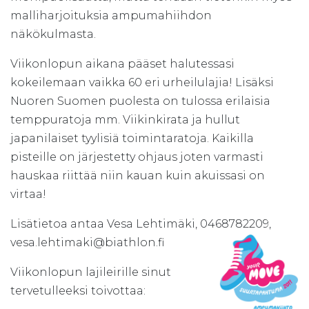
malliharjoituksia ampumahiihdon
näkökulmasta.
Viikonlopun aikana pääset halutessasi
kokeilemaan vaikka 60 eri urheilulajia! Lisäksi
Nuoren Suomen puolesta on tulossa erilaisia
temppuratoja mm. Viikinkirata ja hullut
japanilaiset tyylisiä toimintaratoja. Kaikilla
pisteille on järjestetty ohjaus joten varmasti
hauskaa riittää niin kauan kuin akuissasi on
virtaa!
Lisätietoa antaa Vesa Lehtimäki, 0468782209,
vesa.lehtimaki@biathlon.fi
Viikonlopun lajileirille sinut
tervetulleeksi toivottaa: