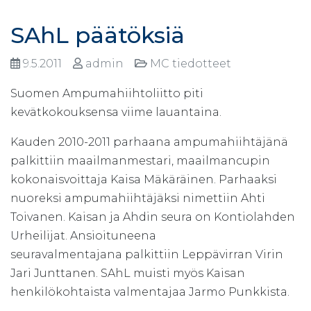
SAhL päätöksiä
9.5.2011
admin
MC tiedotteet
Suomen Ampumahiihtoliitto piti
kevätkokouksensa viime lauantaina.
Kauden 2010-2011 parhaana ampumahiihtäjänä
palkittiin maailmanmestari, maailmancupin
kokonaisvoittaja Kaisa Mäkäräinen. Parhaaksi
nuoreksi ampumahiihtäjäksi nimettiin Ahti
Toivanen. Kaisan ja Ahdin seura on Kontiolahden
Urheilijat. Ansioituneena
seuravalmentajana palkittiin Leppävirran Virin
Jari Junttanen. SAhL muisti myös Kaisan
henkilökohtaista valmentajaa Jarmo Punkkista.