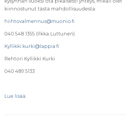
kysynnän vuoksi ota pikaisesti yhteys, mikäli olet
kiinnostunut tästä mahdollisuudesta.
hiihtovalmennus@muonio.fi
040 548 1355 (Ilkka Luttunen)
Kyllikki.kurki@lappia.fi
Rehtori Kyllikki Kurki
040 489 5133
Lue lisää: