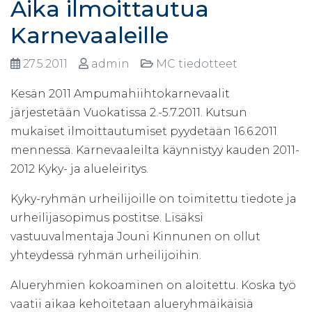
Aika ilmoittautua
Karnevaaleille
27.5.2011
admin
MC tiedotteet
Kesän 2011 Ampumahiihtokarnevaalit
järjestetään Vuokatissa 2.-5.7.2011. Kutsun
mukaiset ilmoittautumiset pyydetään 16.6.2011
mennessä. Karnevaaleilta käynnistyy kauden 2011-
2012 Kyky- ja alueleiritys.
Kyky-ryhmän urheilijoille on toimitettu tiedote ja
urheilijasopimus postitse. Lisäksi
vastuuvalmentaja Jouni Kinnunen on ollut
yhteydessä ryhmän urheilijoihin.
Alueryhmien kokoaminen on aloitettu. Koska työ
vaatii aikaa kehoitetaan alueryhmäikäisiä