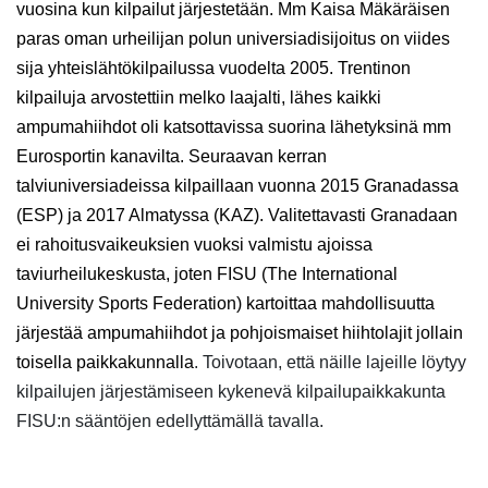
vuosina kun kilpailut järjestetään. Mm Kaisa Mäkäräisen
paras oman urheilijan polun universiadisijoitus on viides
sija yhteislähtökilpailussa vuodelta 2005. Trentinon
kilpailuja arvostettiin melko laajalti, lähes kaikki
ampumahiihdot oli katsottavissa suorina lähetyksinä mm
Eurosportin kanavilta. Seuraavan kerran
talviuniversiadeissa kilpaillaan vuonna 2015 Granadassa
(ESP) ja 2017 Almatyssa (KAZ). Valitettavasti Granadaan
ei rahoitusvaikeuksien vuoksi valmistu ajoissa
taviurheilukeskusta, joten FISU (The International
University Sports Federation) kartoittaa mahdollisuutta
järjestää ampumahiihdot ja pohjoismaiset hiihtolajit jollain
toisella paikkakunnalla
. Toivotaan, että näille lajeille löytyy
kilpailujen järjestämiseen kykenevä kilpailupaikkakunta
FISU:n sääntöjen edellyttämällä tavalla.