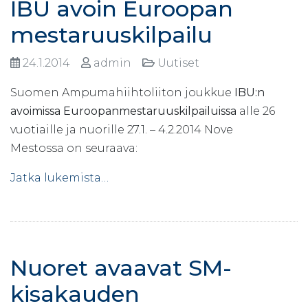
IBU avoin Euroopan
mestaruuskilpailu
24.1.2014
admin
Uutiset
Suomen Ampumahiihtoliiton joukkue
IBU:n
avoimissa Euroopanmestaruuskilpailuissa
alle 26
vuotiaille ja nuorille 27.1. – 4.2.2014 Nove
Mestossa on seuraava:
Jatka lukemista…
Nuoret avaavat SM-
kisakauden