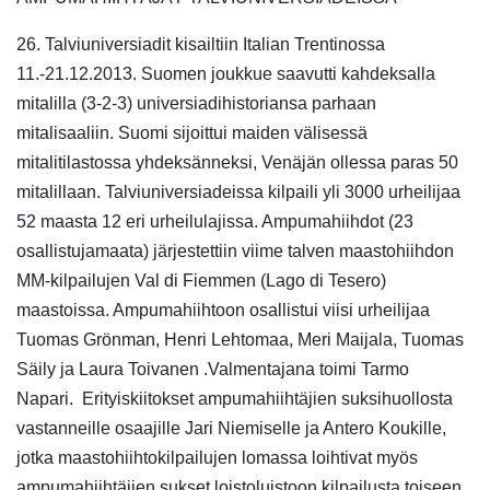
26. Talviuniversiadit kisailtiin Italian Trentinossa
11.-21.12.2013. Suomen joukkue saavutti kahdeksalla
mitalilla (3-2-3) universiadihistoriansa parhaan
mitalisaaliin. Suomi sijoittui maiden välisessä
mitalitilastossa yhdeksänneksi, Venäjän ollessa paras 50
mitalillaan. Talviuniversiadeissa kilpaili yli 3000 urheilijaa
52 maasta 12 eri urheilulajissa. Ampumahiihdot (23
osallistujamaata) järjestettiin viime talven maastohiihdon
MM-kilpailujen Val di Fiemmen (Lago di Tesero)
maastoissa. Ampumahiihtoon osallistui viisi urheilijaa
Tuomas Grönman, Henri Lehtomaa, Meri Maijala, Tuomas
Säily ja Laura Toivanen .Valmentajana toimi Tarmo
Napari. Erityiskiitokset ampumahiihtäjien suksihuollosta
vastanneille osaajille Jari Niemiselle ja Antero Koukille,
jotka maastohiihtokilpailujen lomassa loihtivat myös
ampumahiihtäjien sukset loistoluistoon kilpailusta toiseen.