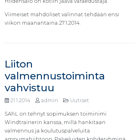
Hiidensalo on kotiin jäävä varaedustaja.
Viimeiset mahdoliset valinnat tehdään ensi
viikon maanantaina 27.1.2014.
Liiton
valmennustoiminta
vahvistuu
21.1.2014
admin
Uutiset
SAhL on tehnyt sopimuksen toiminimi
Windtrainerin kanssa, millä hankitaan
valmennus ja koulutuspalveluita
ampumahiihtoon. Palveluiden kohderyhminä