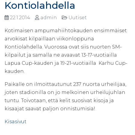
Kontiolahdella
22.1.2014
admin
Uutiset
Kotimaisen ampumahiihtokauden ensimmäiset
arvokisat kilpaillaan viikonloppuna
Kontiolahdella. Vuorossa ovat siis nuorten SM-
kilpailut ja samalla ne avaavat 13-17-vuotiailla
Lapua Cup-kauden ja 19-21-vuotiailla Karhu Cup-
kauden.
Paikalle on ilmoittautunut 237 nuorta urheilijaa,
joten stadionilla on jo melkoinen urheilujuhlan
tuntu. Toivotaan, että kelit suosivat kisoja ja
kisaajat saavat paljon onnistumisia!
Kisasivut