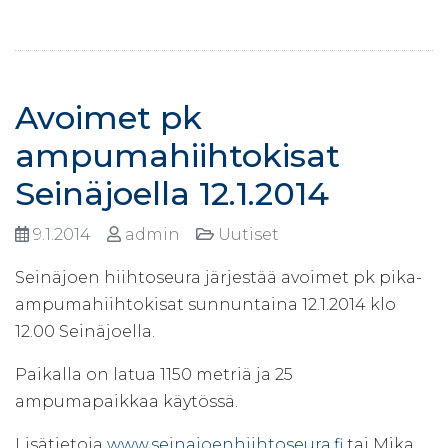
Avoimet pk
ampumahiihtokisat
Seinäjoella 12.1.2014
9.1.2014
admin
Uutiset
Seinäjoen hiihtoseura järjestää avoimet pk pika-
ampumahiihtokisat sunnuntaina 12.1.2014 klo
12.00 Seinäjoella.
Paikalla on latua 1150 metriä ja 25
ampumapaikkaa käytössä.
Lisätietoja
www.seinajoenhiihtoseura.fi
tai Mika