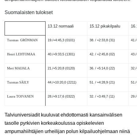
Suomalaisten tulokset
13.12 normaali
15.12 pikakilpailu
16.
19./+4:45,3 (0101)
38. / +2:33,8 (31)
41./
Tuomas GRÖNMAN
40./+9:33,5 (1301)
42. / +2:45,8 (02)
43./
Henri LEHTOMAA
21./+5:20,8 (0120)
36. / +5:14,0 (22)
32./
Meri MAIJALA
44./+10:20,0 (2211)
51. / +4:28,9 (21)
51.
Tuomas SÄILY
28./+9:17,6 (0322)
32. / +3:49,7 (11)
29./
Laura TOIVANEN
Talviuniversiadit kuuluvat ehdottomasti kansainvälisen
tasolle pyrkivien korkeakoulussa opiskelevien
ampumahiihtäjien urheilijan polun kilpailuohjelmaan niinä