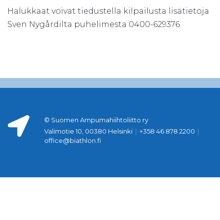
Halukkaat voivat tiedustella kilpailusta lisätietoja
Sven Nygårdilta puhelimesta 0400-629376.
© Suomen Ampumahiihtoliitto ry
Valimotie 10, 00380 Helsinki
|
+358 46 878 2200
|
office@biathlon.fi