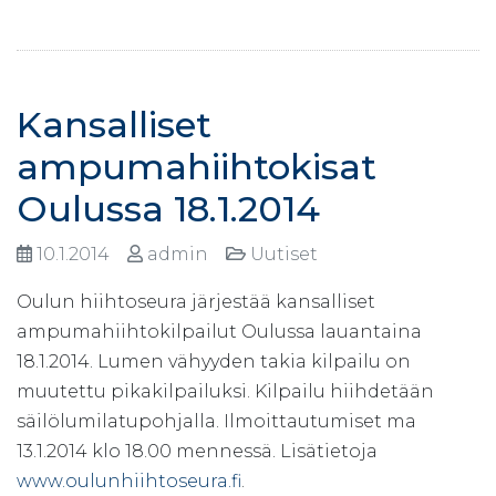
Kansalliset
ampumahiihtokisat
Oulussa 18.1.2014
10.1.2014
admin
Uutiset
Oulun hiihtoseura järjestää kansalliset
ampumahiihtokilpailut Oulussa lauantaina
18.1.2014. Lumen vähyyden takia kilpailu on
muutettu pikakilpailuksi. Kilpailu hiihdetään
säilölumilatupohjalla. Ilmoittautumiset ma
13.1.2014 klo 18.00 mennessä. Lisätietoja
www.oulunhiihtoseura.fi
.