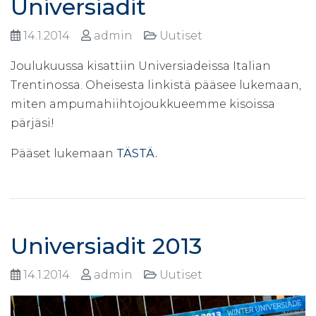
Universiadit
14.1.2014
admin
Uutiset
Joulukuussa kisattiin Universiadeissa Italian
Trentinossa. Oheisesta linkistä pääsee lukemaan,
miten ampumahiihtojoukkueemme kisoissa
pärjäsi!
Pääset lukemaan
TÄSTÄ
.
Universiadit 2013
14.1.2014
admin
Uutiset