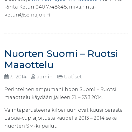
Rinta Keturi 040 7748648, mika.rinta-
keturi@seinajoki.fi
Nuorten Suomi – Ruotsi
Maaottelu
7.1.2014
admin
Uutiset
Perinteinen ampumahiihdon Suomi – Ruotsi
maaottelu käydään jälleen 21. – 23.3.2014.
Valintaperusteena kilpailuun ovat kuusi parasta
Lapua-cup sijoitusta kaudella 2013 – 2014 sekä
nuorten SM-kilpailut.