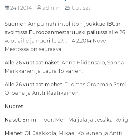
24.1.2014
admin
Uutiset
Suomen Ampumahiihtoliiton joukkue
IBU:n
avoimissa Euroopanmestaruuskilpailuissa
alle 26
vuotiaille ja nuorille 27.1. – 4.2.2014 Nove
Mestossa on seuraava:
Alle 26 vuotiaat naiset:
Anna Hiidensalo, Sanna
Markkanen ja Laura Toivanen.
Alle 26 vuotiaat miehet
: Tuomas Grönman Sami
Orpana ja Antti Raatikainen.
Nuoret
Naiset:
Emmi Floor, Meri Maijala ja Jessika Rolig
Miehet
: Oli Jaakkola, Mikael Koivunen ja Antti