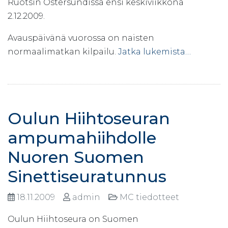
Ruotsin Östersundissa ensi keskiviikkona
2.12.2009.
Avauspäivänä vuorossa on naisten
normaalimatkan kilpailu.
Jatka lukemista…
Oulun Hiihtoseuran
ampumahiihdolle
Nuoren Suomen
Sinettiseuratunnus
18.11.2009
admin
MC tiedotteet
Oulun Hiihtoseura on Suomen