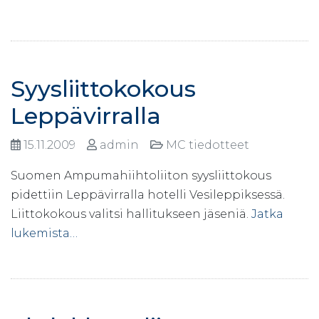
Syysliittokokous
Leppävirralla
15.11.2009
admin
MC tiedotteet
Suomen Ampumahiihtoliiton syysliittokous
pidettiin Leppävirralla hotelli Vesileppiksessä.
Liittokokous valitsi hallitukseen jäseniä.
Jatka
lukemista…