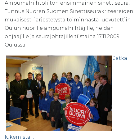
Ampumahiihtoliiton ensimmäinen sinettiseura.
Tunnus Nuoren Suomen Sinettiseurakriteereiden
mukaisesti järjestetystä toiminnasta luovutettiin
Oulun nuorille ampumahiihtäjille, heidän
ohjaajille ja seurajohtajille tiistaina 17.11.2009
Oulussa.
Jatka
lukemista…