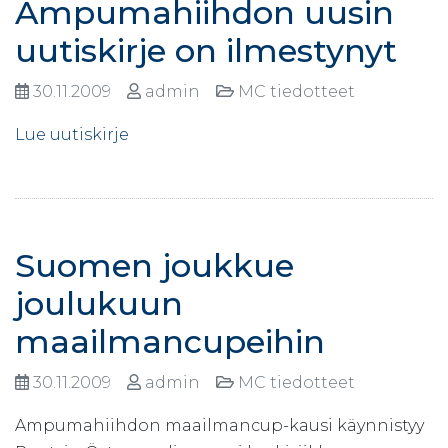
Ampumahiihdon uusin
uutiskirje on ilmestynyt
30.11.2009
admin
MC tiedotteet
Lue uutiskirje
Suomen joukkue
joulukuun
maailmancupeihin
30.11.2009
admin
MC tiedotteet
Ampumahiihdon maailmancup-kausi käynnistyy