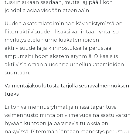
tuskin aikaan saadaan, mutta lajipäällikön
johdolla asiaa viedään eteenpäin.
Uuden akatemiatoiminnan käynnistymissä on
liiton aktiivisuuden lisäksi vähintään yhtä iso
merkitys etelän urheiluakatemioiden
aktiivisuudella ja kiinnostuksella perustaa
ampumahiihdon akatemiaryhmiä. Olkaa siis
aktiivisia oman alueenne urheiluakatemioiden
suuntaan.
Valmentajakoulutusta tarjolla seuravalmennuksen
tueksi
Liiton valmennusryhmät ja niissä tapahtuva
valmennustoiminta on viime vuosina saatu varsin
hyvään kuntoon ja paranevia tuloksia on
näkyvissä. Pitemmän jänteen menestys perustuu