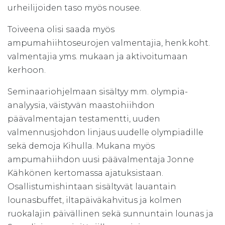
urheilijoiden taso myös nousee.
Toiveena olisi saada myös
ampumahiihtoseurojen valmentajia, henk.koht.
valmentajia yms. mukaan ja aktivoitumaan
kerhoon.
Seminaariohjelmaan sisältyy mm. olympia-
analyysia, väistyvän maastohiihdon
päävalmentajan testamentti, uuden
valmennusjohdon linjaus uudelle olympiadille
sekä demoja Kihulla. Mukana myös
ampumahiihdon uusi päävalmentaja Jonne
Kähkönen kertomassa ajatuksistaan.
Osallistumishintaan sisältyvät lauantain
lounasbuffet, iltapäiväkahvitus ja kolmen
ruokalajin päivällinen sekä sunnuntain lounas ja