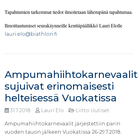
Tapahtumien tarkemmat tiedot ilmoitetaan lähempänä tapahtumaa.
Ilmoittautumiset seurakäynneille kenttäpäällikkö Lauri Elolle
lauri.elo@biathlon.fi
Ampumahiihtokarnevaalit
sujuivat erinomaisesti
helteisessä Vuokatissa
31.7.2018
Lauri Elo
Liitto Uutiset
Ampumahiihtokarnevaalit järjestettiin parin
vuoden tauon jälkeen Vuokatissa 26-29.7.2018.