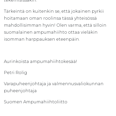
tekemisissäkin.
Tärkeintä on kuitenkin se, että jokainen pyrkii
hoitamaan oman roolinsa tässä yhteisössä
mahdollisimman hyvin! Olen varma, että silloin
suomalainen ampumahiihto ottaa vieläkin
isomman harppauksen eteenpäin.
Aurinkoista ampumahiihtokesää!
Petri Rolig
Varapuheenjohtaja ja valmennusvaliokunnan
puheenjohtaja
Suomen Ampumahiihtoliitto