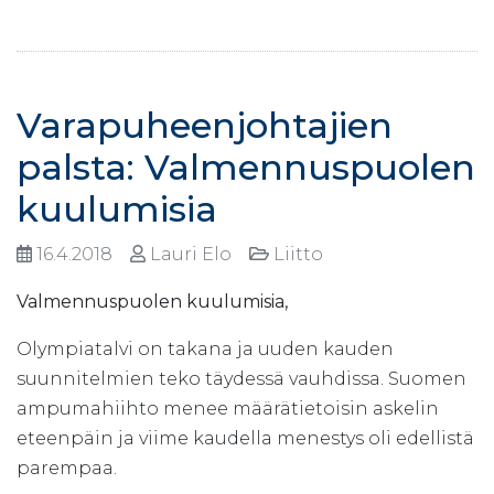
Varapuheenjohtajien
palsta: Valmennuspuolen
kuulumisia
16.4.2018
Lauri Elo
Liitto
Valmennuspuolen kuulumisia,
Olympiatalvi on takana ja uuden kauden
suunnitelmien teko täydessä vauhdissa. Suomen
ampumahiihto menee määrätietoisin askelin
eteenpäin ja viime kaudella menestys oli edellistä
parempaa.