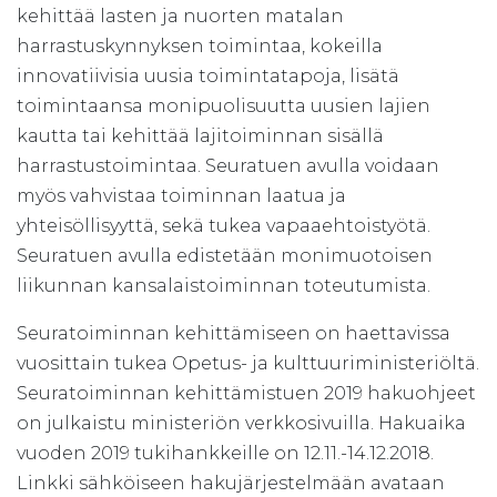
kehittää lasten ja nuorten matalan
harrastuskynnyksen toimintaa, kokeilla
innovatiivisia uusia toimintatapoja, lisätä
toimintaansa monipuolisuutta uusien lajien
kautta tai kehittää lajitoiminnan sisällä
harrastustoimintaa. Seuratuen avulla voidaan
myös vahvistaa toiminnan laatua ja
yhteisöllisyyttä, sekä tukea vapaaehtoistyötä.
Seuratuen avulla edistetään monimuotoisen
liikunnan kansalaistoiminnan toteutumista.
Seuratoiminnan kehittämiseen on haettavissa
vuosittain tukea Opetus- ja kulttuuriministeriöltä.
Seuratoiminnan kehittämistuen 2019 hakuohjeet
on julkaistu ministeriön verkkosivuilla. Hakuaika
vuoden 2019 tukihankkeille on 12.11.-14.12.2018.
Linkki sähköiseen hakujärjestelmään avataan