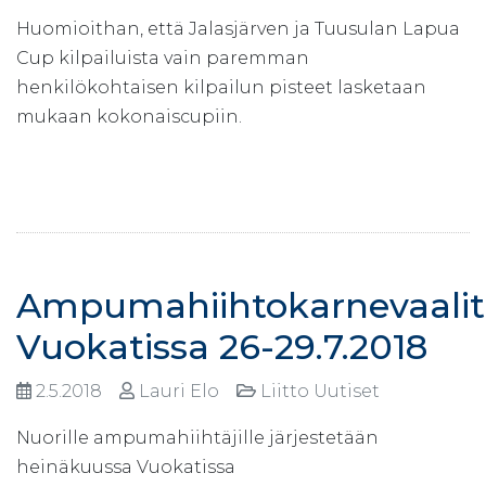
Huomioithan, että Jalasjärven ja Tuusulan Lapua
Cup kilpailuista vain paremman
henkilökohtaisen kilpailun pisteet lasketaan
mukaan kokonaiscupiin.
Ampumahiihtokarnevaalit
Vuokatissa 26-29.7.2018
2.5.2018
Lauri Elo
Liitto Uutiset
Nuorille ampumahiihtäjille järjestetään
heinäkuussa Vuokatissa