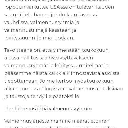
loppuun vaikuttaa USA:ssa on tulevan kauden
suunnittelu hänen johdollaan täydessä
vauhdissa. Valmennusryhmiä ja
valmennustiimejä kasataan ja
leirityssuunnitelmia luodaan.
Tavoitteena on, että viimeistään toukokuun
alussa hallitus saa hyväksyttäväkseen
valmennusryhmät ja leirityssuunnitelmat ja
pääsemme näistä kaikkia kiinnostavista asioista
tiedottamaan. Jonne kertoo myös toukokuun
aikana omassa blogissaan valmennusajatuksiaan
ja taustoja tehdyille päätöksille.
Pientä hienosäätöä valmennusryhmiin
Valmennusjärjestelmämme määrätietoinen