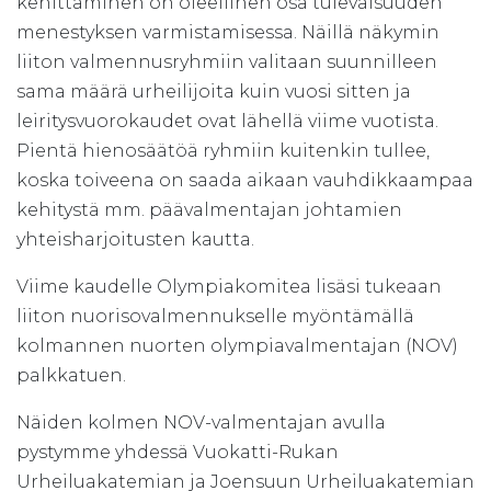
kehittäminen on oleellinen osa tulevaisuuden
menestyksen varmistamisessa. Näillä näkymin
liiton valmennusryhmiin valitaan suunnilleen
sama määrä urheilijoita kuin vuosi sitten ja
leiritysvuorokaudet ovat lähellä viime vuotista.
Pientä hienosäätöä ryhmiin kuitenkin tullee,
koska toiveena on saada aikaan vauhdikkaampaa
kehitystä mm. päävalmentajan johtamien
yhteisharjoitusten kautta.
Viime kaudelle Olympiakomitea lisäsi tukeaan
liiton nuorisovalmennukselle myöntämällä
kolmannen nuorten olympiavalmentajan (NOV)
palkkatuen.
Näiden kolmen NOV-valmentajan avulla
pystymme yhdessä Vuokatti-Rukan
Urheiluakatemian ja Joensuun Urheiluakatemian