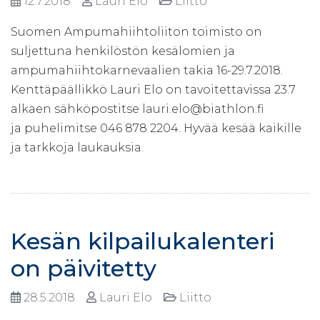
12.7.2018
Lauri Elo
Liitto
Suomen Ampumahiihtoliiton toimisto on
suljettuna henkilöstön kesälomien ja
ampumahiihtokarnevaalien takia 16-29.7.2018.
Kenttäpäällikkö Lauri Elo on tavoitettavissa 23.7
alkaen sähköpostitse lauri.elo@biathlon.fi
ja puhelimitse 046 878 2204. Hyvää kesää kaikille
ja tarkkoja laukauksia.
Kesän kilpailukalenteri
on päivitetty
28.5.2018
Lauri Elo
Liitto