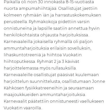
Paikalla oli noin 30 innokasta 8-15-vuotiasta
nuorta ampumahiihtäjää. Osallistujat jaettiin
kolmeen ryhmään iän ja harrastuskokemuksen
perusteella. Ryhmäkokoja pidettiin varsin
onnistuneina ja lapsille saatiin annettua hyvin
henkilökohtaista ohjausta harjoituksissa.
Karnevaaleilla jokaisella ryhmällä oli paljon
ammuntaharjoituksia erilaisin sovelluksin,
lihaskuntotreeniä ja hiihtoa Vuokatin
hiihtoputkessa. Ryhmät 2 ja 3 kävivät
harjoittelemassa myös rullasuksilla.
Karnevaaleille osallistujat pääsivät kuulemaan
harjoittelun suunnittelusta, osallistumaan Jonne
Kähkösen fysiikkatreeneihin ja seuraamaan
maajoukkueiden ammuntaharjoituksia.
Karnevaalit päätettiin onnistuneesti vaellukseen
Vuokatin vaaroilla.