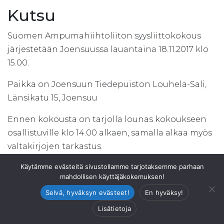
Kutsu
Suomen Ampumahiihtoliiton syysliittokokous
järjestetään Joensuussa lauantaina 18.11.2017 klo
15.00.
Paikka on Joensuun Tiedepuiston Louhela-Sali,
Länsikatu 15, Joensuu
Ennen kokousta on tarjolla lounas kokoukseen
osallistuville klo 14.00 alkaen, samalla alkaa myös
valtakirjojen tarkastus.
Kokous alkaa klo 15.00.
Käytämme evästeitä sivustollamme tarjotaksemme parhaan
mahdollisen käyttäjäkokemuksen!
Syyskokouksessa käsiteltävät asiat:
Selvä, hyväksyn evästeet!
En hyväksy!
1. Päätetään jäsenyhdistyksiltä perittävästä
jäsenmaksusta.
Lisätietoja
2. Päätetään liiton toimintaan osallistuvien