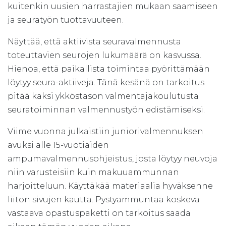
kuitenkin uusien harrastajien mukaan saamiseen
ja seuratyön tuottavuuteen.
Näyttää, että aktiivista seuravalmennusta
toteuttavien seurojen lukumäärä on kasvussa.
Hienoa, että paikallista toimintaa pyörittämään
löytyy seura-aktiiveja. Tänä kesänä on tarkoitus
pitää kaksi ykköstason valmentajakoulutusta
seuratoiminnan valmennustyön edistämiseksi.
Viime vuonna julkaistiin juniorivalmennuksen
avuksi alle 15-vuotiaiden
ampumavalmennusohjeistus, josta löytyy neuvoja
niin varusteisiin kuin makuuammunnan
harjoitteluun. Käyttäkää materiaalia hyväksenne
liiton sivujen kautta. Pystyammuntaa koskeva
vastaava opastuspaketti on tarkoitus saada