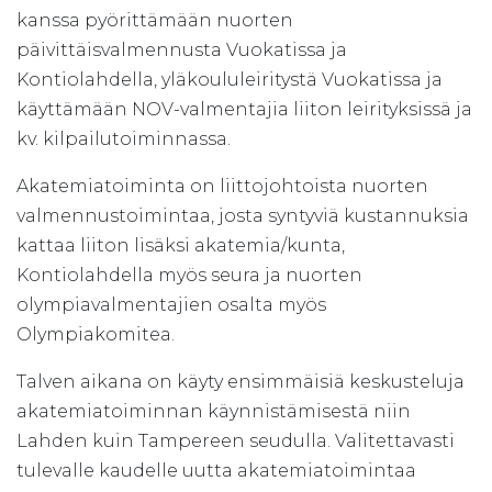
kanssa pyörittämään nuorten
päivittäisvalmennusta Vuokatissa ja
Kontiolahdella, yläkoululeiritystä Vuokatissa ja
käyttämään NOV-valmentajia liiton leirityksissä ja
kv. kilpailutoiminnassa.
Akatemiatoiminta on liittojohtoista nuorten
valmennustoimintaa, josta syntyviä kustannuksia
kattaa liiton lisäksi akatemia/kunta,
Kontiolahdella myös seura ja nuorten
olympiavalmentajien osalta myös
Olympiakomitea.
Talven aikana on käyty ensimmäisiä keskusteluja
akatemiatoiminnan käynnistämisestä niin
Lahden kuin Tampereen seudulla. Valitettavasti
tulevalle kaudelle uutta akatemiatoimintaa