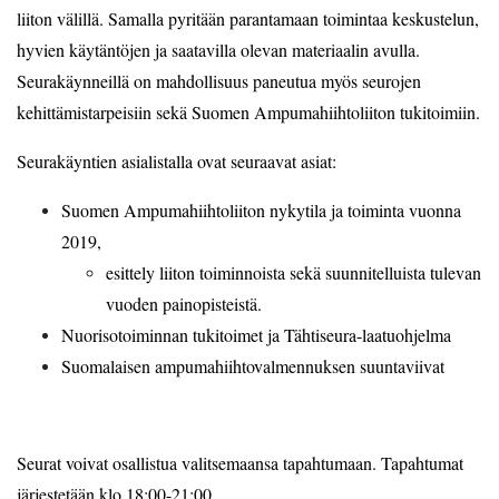
liiton välillä. Samalla pyritään parantamaan toimintaa keskustelun,
hyvien käytäntöjen ja saatavilla olevan materiaalin avulla.
Seurakäynneillä on mahdollisuus paneutua myös seurojen
kehittämistarpeisiin sekä Suomen Ampumahiihtoliiton tukitoimiin.
Seurakäyntien asialistalla ovat seuraavat asiat:
Suomen Ampumahiihtoliiton nykytila ja toiminta vuonna
2019,
esittely liiton toiminnoista sekä suunnitelluista tulevan
vuoden painopisteistä.
Nuorisotoiminnan tukitoimet ja Tähtiseura-laatuohjelma
Suomalaisen ampumahiihtovalmennuksen suuntaviivat
Seurat voivat osallistua valitsemaansa tapahtumaan. Tapahtumat
järjestetään klo 18:00-21:00