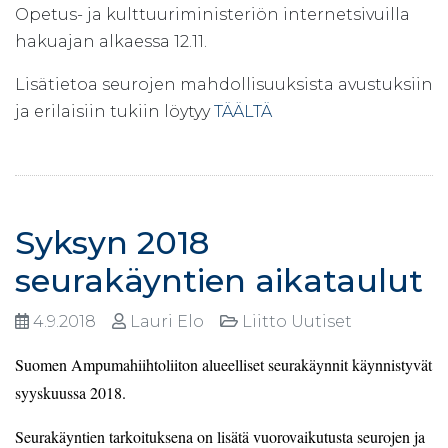
Opetus- ja kulttuuriministeriön internetsivuilla
hakuajan alkaessa 12.11.
Lisätietoa seurojen mahdollisuuksista avustuksiin
ja erilaisiin tukiin löytyy
TÄÄLTÄ
Syksyn 2018
seurakäyntien aikataulut
4.9.2018
Lauri Elo
Liitto Uutiset
Suomen Ampumahiihtoliiton alueelliset seurakäynnit käynnistyvät
syyskuussa 2018.
Seurakäyntien tarkoituksena on lisätä vuorovaikutusta seurojen ja