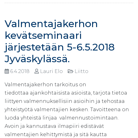
Valmentajakerhon
kevätseminaari
järjestetään 5-6.5.2018
Jyväskylässä.
6.4.2018
Lauri Elo
Liitto
Valmentajakerhon tarkoitus on
tiedottaa ajankohtaisista asioista, tarjota tietoa
liittyen valmennuksellisiin asioihin ja tehostaa
yhteistyötä valmentajien kesken. Tavoitteena on
luoda yhteistä linjaa valmennustoimintaan.
Avoin ja kannustava ilmapiiri edistävät
valmentajien kehittymistä ja sitä kautta