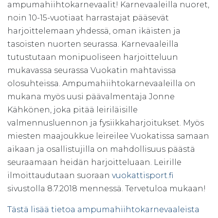
ampumahiihtokarnevaalit! Karnevaaleilla nuoret,
noin 10-15-vuotiaat harrastajat pääsevät
harjoittelemaan yhdessä, oman ikäisten ja
tasoisten nuorten seurassa. Karnevaaleilla
tutustutaan monipuoliseen harjoitteluun
mukavassa seurassa Vuokatin mahtavissa
olosuhteissa. Ampumahiihtokarnevaaleilla on
mukana myös uusi päävalmentaja Jonne
Kähkönen, joka pitää leiriläisille
valmennusluennon ja fysiikkaharjoitukset. Myös
miesten maajoukkue leireilee Vuokatissa samaan
aikaan ja osallistujilla on mahdollisuus päästä
seuraamaan heidän harjoitteluaan. Leirille
ilmoittaudutaan suoraan
vuokattisport.fi
sivustolla 8.7.2018 mennessä. Tervetuloa mukaan!
Tästä lisää tietoa ampumahiihtokarnevaaleista