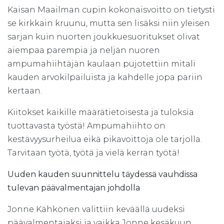
Kaisan Maailman cupin kokonaisvoitto on tietysti
se kirkkain kruunu, mutta sen lisäksi niin yleisen
sarjan kuin nuorten joukkuesuoritukset olivat
aiempaa parempia ja neljän nuoren
ampumahiihtäjän kaulaan pujotettiin mitali
kauden arvokilpailuista ja kahdelle jopa pariin
kertaan.
Kiitokset kaikille määrätietoisesta ja tuloksia
tuottavasta työstä! Ampumahiihto on
kestävyysurheilua eikä pikavoittoja ole tarjolla.
Tarvitaan työtä, työtä ja vielä kerran työtä!
Uuden kauden suunnittelu täydessä vauhdissa
tulevan päävalmentajan johdolla
Jonne Kähkönen valittiin keväällä uudeksi
päävalmentajaksi ja vaikka Jonne kesäkuun