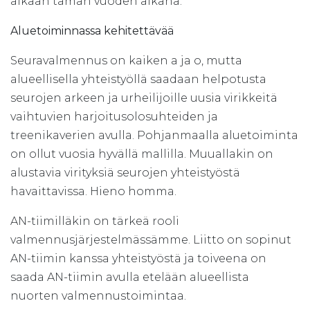
aikaan tämän vuoden aikana.
Aluetoiminnassa kehitettävää
Seuravalmennus on kaiken a ja o, mutta
alueellisella yhteistyöllä saadaan helpotusta
seurojen arkeen ja urheilijoille uusia virikkeitä
vaihtuvien harjoitusolosuhteiden ja
treenikaverien avulla. Pohjanmaalla aluetoiminta
on ollut vuosia hyvällä mallilla. Muuallakin on
alustavia virityksiä seurojen yhteistyöstä
havaittavissa. Hieno homma.
AN-tiimilläkin on tärkeä rooli
valmennusjärjestelmässämme. Liitto on sopinut
AN-tiimin kanssa yhteistyöstä ja toiveena on
saada AN-tiimin avulla etelään alueellista
nuorten valmennustoimintaa.