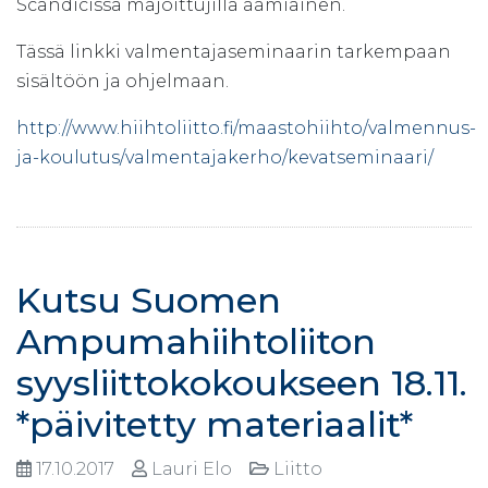
Scandicissa majoittujilla aamiainen.
Tässä linkki valmentajaseminaarin tarkempaan
sisältöön ja ohjelmaan.
http://www.hiihtoliitto.fi/maastohiihto/valmennus-
ja-koulutus/valmentajakerho/kevatseminaari/
Kutsu Suomen
Ampumahiihtoliiton
syysliittokokoukseen 18.11.
*päivitetty materiaalit*
17.10.2017
Lauri Elo
Liitto