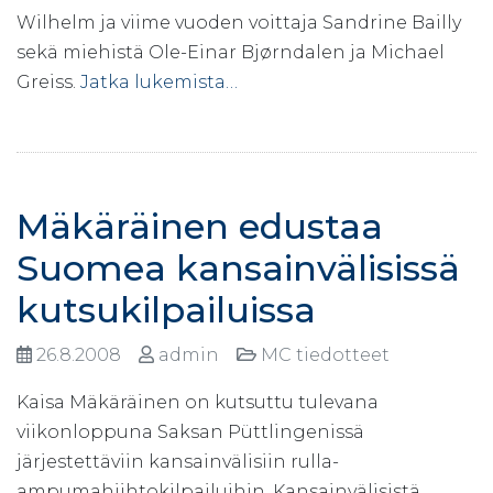
Wilhelm ja viime vuoden voittaja Sandrine Bailly
sekä miehistä Ole-Einar Bjørndalen ja Michael
Greiss.
Jatka lukemista…
Mäkäräinen edustaa
Suomea kansainvälisissä
kutsukilpailuissa
26.8.2008
admin
MC tiedotteet
Kaisa Mäkäräinen on kutsuttu tulevana
viikonloppuna Saksan Püttlingenissä
järjestettäviin kansainvälisiin rulla-
ampumahiihtokilpailuihin. Kansainvälisistä