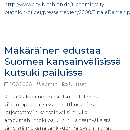
http://www.city-biathlon.de/fileadmin/city-
biathlon/bilder/pressemedien/2008/FinaleDamen.p
Mäkäräinen edustaa
Suomea kansainvälisissä
kutsukilpailuissa
26.8.2008
admin
Uutiset
Kaisa Mäkäräinen on kutsuttu tulevana
viikonloppuna Saksan Püttlingenissä
järjestettäviin kansainvälisiin rulla-
ampumahiihtokilpailuihin. Kansainvälisistä
tähdistä mukana tänä vuonna ovat mm. Kati