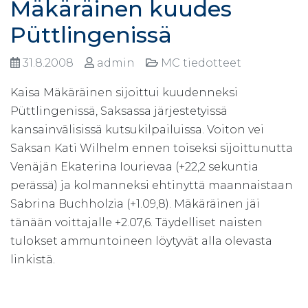
Mäkäräinen kuudes
Püttlingenissä
31.8.2008
admin
MC tiedotteet
Kaisa Mäkäräinen sijoittui kuudenneksi
Püttlingenissä, Saksassa järjestetyissä
kansainvälisissä kutsukilpailuissa. Voiton vei
Saksan Kati Wilhelm ennen toiseksi sijoittunutta
Venäjän Ekaterina Iourievaa (+22,2 sekuntia
perässä) ja kolmanneksi ehtinyttä maannaistaan
Sabrina Buchholzia (+1.09,8). Mäkäräinen jäi
tänään voittajalle +2.07,6. Täydelliset naisten
tulokset ammuntoineen löytyvät alla olevasta
linkistä.