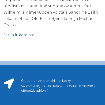
tähdistä mukana tänä vuonna ovat mm. Kati
Wilhelm ja viime vuoden voittaja Sandrine Bailly
sekä miehistä Ole-Einar Bjørndalen ja Michael
Greiss.
Jatka lukemista…
© Suomen Ampumahiihtoliitto ry
Valimotie 10, 00380 Helsinki
|
+358 46 878 2200
|
office@biathlon.fi