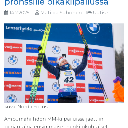
pronssille pikakilpailussa
14.2.2025
Matilda Suhonen
Uutiset
kuva: NordicFocus
Ampumahiihdon MM-kilpailuissa jaettiin
perjantaina ensimmäiset henkilökohtaiset