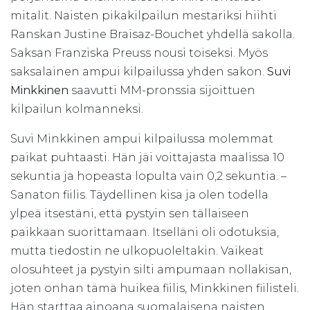
mitalit. Naisten pikakilpailun mestariksi hiihti
Ranskan Justine Braisaz-Bouchet yhdellä sakolla.
Saksan Franziska Preuss nousi toiseksi. Myös
saksalainen ampui kilpailussa yhden sakon.
Suvi
Minkkinen
saavutti MM-pronssia sijoittuen
kilpailun kolmanneksi.
Suvi Minkkinen ampui kilpailussa molemmat
paikat puhtaasti. Hän jäi voittajasta maalissa 10
sekuntia ja hopeasta lopulta vain 0,2 sekuntia. –
Sanaton fiilis. Täydellinen kisa ja olen todella
ylpeä itsestäni, että pystyin sen tällaiseen
paikkaan suorittamaan. Itselläni oli odotuksia,
mutta tiedostin ne ulkopuoleltakin. Vaikeat
olosuhteet ja pystyin silti ampumaan nollakisan,
joten onhan tämä huikea fiilis, Minkkinen fiilisteli.
Hän starttaa ainoana suomalaisena naisten