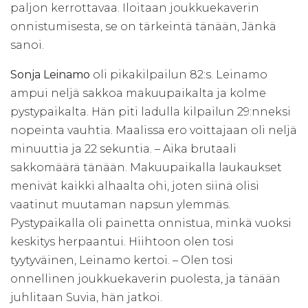
paljon kerrottavaa. Iloitaan joukkuekaverin
onnistumisesta, se on tärkeintä tänään, Jänkä
sanoi.
Sonja Leinamo
oli pikakilpailun 82:s. Leinamo
ampui neljä sakkoa makuupaikalta ja kolme
pystypaikalta. Hän piti ladulla kilpailun 29:nneksi
nopeinta vauhtia. Maalissa ero voittajaan oli neljä
minuuttia ja 22 sekuntia. – Aika brutaali
sakkomäärä tänään. Makuupaikalla laukaukset
menivät kaikki alhaalta ohi, joten siinä olisi
vaatinut muutaman napsun ylemmäs.
Pystypaikalla oli painetta onnistua, minkä vuoksi
keskitys herpaantui. Hiihtoon olen tosi
tyytyväinen, Leinamo kertoi. – Olen tosi
onnellinen joukkuekaverin puolesta, ja tänään
juhlitaan Suvia, hän jatkoi.