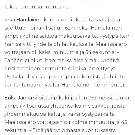
takaa-ajoon sunnuntaina.
Inka Hämläinen
karsiutui niukasti takaa-ajosta
sijoittuen pikakilpailun 62:nneksi. Hämäläinen
ampui kolme sakkoa makuupaikalta. Pystypaikan
hän selvitti yhdellä ohilaukauksella. Maalissa ero
voittajaan oli kaksi minuuttia ja 54 sekuntia. –
Tänään ei ollut ihan meikäläisen makuupäivä.
Ensimmäinen ammunta oli aika jännittynyt.
Pystyllä oli vähän parempaa tekemistä, ja hiihto
tuntui tänään hyvältä, Hämäläinen kommentoi.
Erika Jänkä
sijoittui pikakilpailun 76:nneksi. Jänkä
ampui kilpailussa yhteensä kolme sakkoa, joista
yhden makuupaikalta ja kaksi pystypaikalta.
Maalissa ero voittajaan oli kolme minuuttia ja 45
sekuntia. – Eipä jäänyt omasta suorituksesta