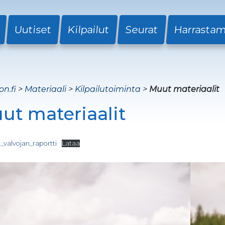
Uutiset
Kilpailut
Seurat
Harrasta
on.fi
>
Materiaali
>
Kilpailutoiminta
>
Muut materiaalit
ut materiaalit
_valvojan_raportti
Lataa