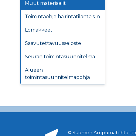
Muut materiaalit
Toimintaohje häirintätilanteisiin
Lomakkeet
Saavutettavuusseloste
Seuran toimintasuunnitelma
Alueen
toimintasuunnitelmapohja
© Suomen Ampumahiihtoliitto