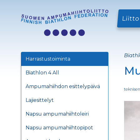
Liitto
Biathl
Harrastustoiminta
Mu
Biathlon 4 All
Ampumahiihdon esittelypäivä
teknisen
Lajiesittelyt
Napsu ampumahiihtoleiri
Napsu ampumahiihtopipot