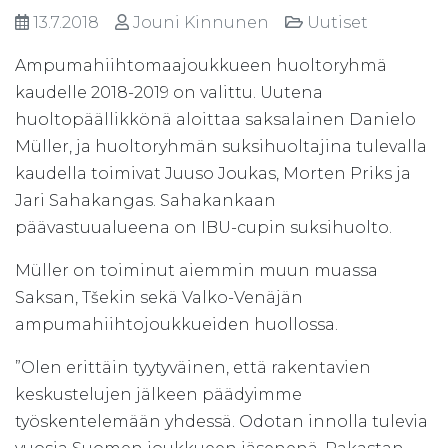
13.7.2018
Jouni Kinnunen
Uutiset
Ampumahiihtomaajoukkueen huoltoryhmä
kaudelle 2018-2019 on valittu. Uutena
huoltopäällikkönä aloittaa saksalainen Danielo
Müller, ja huoltoryhmän suksihuoltajina tulevalla
kaudella toimivat Juuso Joukas, Morten Priks ja
Jari Sahakangas. Sahakankaan
päävastuualueena on IBU-cupin suksihuolto.
Müller on toiminut aiemmin muun muassa
Saksan, Tšekin sekä Valko-Venäjän
ampumahiihtojoukkueiden huollossa.
”Olen erittäin tyytyväinen, että rakentavien
keskustelujen jälkeen päädyimme
työskentelemään yhdessä. Odotan innolla tulevia