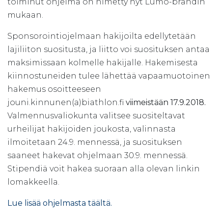
toiminut ohjelma on nimetty nyt Lumo-brändin
mukaan.
Sponsorointiojelmaan hakijoilta edellytetään
lajiliiton suositusta, ja liitto voi suosituksen antaa
maksimissaan kolmelle hakijalle. Hakemisesta
kiinnostuneiden tulee lähettää vapaamuotoinen
hakemus osoitteeseen
jouni.kinnunen(a)biathlon.fi
viimeistään 17.9.2018.
Valmennusvaliokunta valitsee suositeltavat
urheilijat hakijoiden joukosta, valinnasta
ilmoitetaan 24.9. mennessä, ja suosituksen
saaneet hakevat ohjelmaan 30.9. mennessä.
Stipendiä voit hakea suoraan alla olevan linkin
lomakkeella.
Lue lisää ohjelmasta täältä.