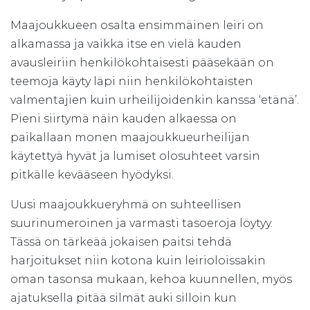
Maajoukkueen osalta ensimmäinen leiri on
alkamassa ja vaikka itse en vielä kauden
avausleiriin henkilökohtaisesti pääsekään on
teemoja käyty läpi niin henkilökohtaisten
valmentajien kuin urheilijoidenkin kanssa ‘etänä’.
Pieni siirtymä näin kauden alkaessa on
paikallaan monen maajoukkueurheilijan
käytettyä hyvät ja lumiset olosuhteet varsin
pitkälle kevääseen hyödyksi.
Uusi maajoukkueryhmä on suhteellisen
suurinumeroinen ja varmasti tasoeroja löytyy.
Tässä on tärkeää jokaisen paitsi tehdä
harjoitukset niin kotona kuin leirioloissakin
oman tasonsa mukaan, kehoa kuunnellen, myös
ajatuksella pitää silmät auki silloin kun