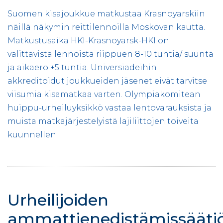
Suomen kisajoukkue matkustaa Krasnoyarskiin
näillä näkymin reittilennoilla Moskovan kautta.
Matkustusaika HKI-Krasnoyarsk-HKI on
valittavista lennoista riippuen 8-10 tuntia/ suunta
ja aikaero +5 tuntia. Universiadeihin
akkreditoidut joukkueiden jäsenet eivät tarvitse
viisumia kisamatkaa varten. Olympiakomitean
huippu-urheiluyksikkö vastaa lentovarauksista ja
muista matkajärjestelyistä lajiliittojen toiveita
kuunnellen.
Urheilijoiden
ammattienedistämissääti