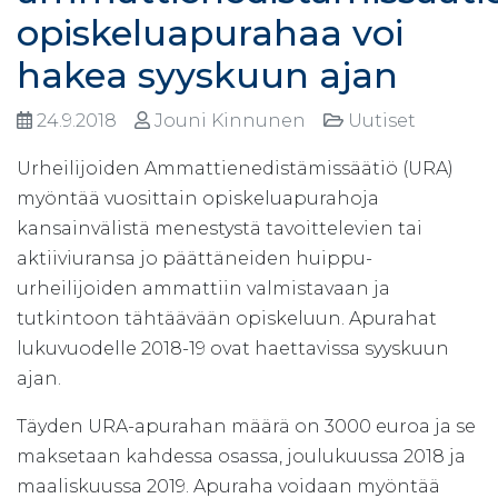
opiskeluapurahaa voi
hakea syyskuun ajan
24.9.2018
Jouni Kinnunen
Uutiset
Urheilijoiden Ammattienedistämissäätiö (URA)
myöntää vuosittain opiskeluapurahoja
kansainvälistä menestystä tavoittelevien tai
aktiiviuransa jo päättäneiden huippu-
urheilijoiden ammattiin valmistavaan ja
tutkintoon tähtäävään opiskeluun. Apurahat
lukuvuodelle 2018-19 ovat haettavissa syyskuun
ajan.
Täyden URA-apurahan määrä on 3000 euroa ja se
maksetaan kahdessa osassa, joulukuussa 2018 ja
maaliskuussa 2019. Apuraha voidaan myöntää