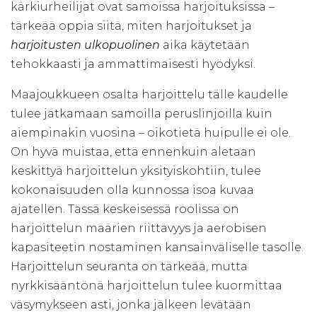
kärkiurheilijat ovat samoissa harjoituksissa –
tärkeää oppia siitä, miten harjoitukset ja
harjoitusten ulkopuolinen
aika käytetään
tehokkaasti ja ammattimaisesti hyödyksi.
Maajoukkueen osalta harjoittelu tälle kaudelle
tulee jatkamaan samoilla peruslinjoilla kuin
aiempinakin vuosina – oikotietä huipulle ei ole.
On hyvä muistaa, että ennenkuin aletaan
keskittyä harjoittelun yksityiskohtiin, tulee
kokonaisuuden olla kunnossa isoa kuvaa
ajatellen. Tässä keskeisessä roolissa on
harjoittelun määrien riittävyys ja aerobisen
kapasiteetin nostaminen kansainväliselle tasolle.
Harjoittelun seuranta on tärkeää, mutta
nyrkkisääntönä harjoittelun tulee kuormittaa
väsymykseen asti, jonka jälkeen levätään