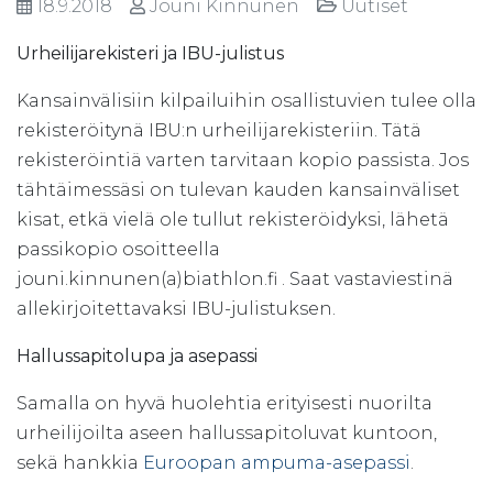
18.9.2018
Jouni Kinnunen
Uutiset
Urheilijarekisteri ja IBU-julistus
Kansainvälisiin kilpailuihin osallistuvien tulee olla
rekisteröitynä IBU:n urheilijarekisteriin. Tätä
rekisteröintiä varten tarvitaan kopio passista. Jos
tähtäimessäsi on tulevan kauden kansainväliset
kisat, etkä vielä ole tullut rekisteröidyksi, lähetä
passikopio osoitteella
jouni.kinnunen(a)biathlon.fi . Saat vastaviestinä
allekirjoitettavaksi IBU-julistuksen.
Hallussapitolupa ja asepassi
Samalla on hyvä huolehtia erityisesti nuorilta
urheilijoilta aseen hallussapitoluvat kuntoon,
sekä hankkia
Euroopan ampuma-asepassi
.