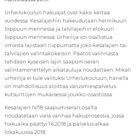
Urheilukoulun hakuajat ovat kaksi kertaa
vuodessa. Kesälajeihin hakeudutaan helmikuun
loppuun mennessä ja talvilajeihin elokuun
loppuun mennessä. Urheilija voi osallistua
omasta lajistaan riippumatta joko kesälajien tai
talvilajien valintakokeisiin. Päätös valinnasta
tehdään kyseisen lajin saapumiserän
valintamenettelyn aikatauluja noudattaen. Mikäli
urheilija ei tule valituksi Urheilukouluun, hänellä
on mahdollisuus aloittaa varusmiespalvelus
kutsuntojen mukaisessa joukko-osastossa.
Kesälajien IV/18 saapumiserän osalta
noudatetaan vielä vanhaa hakuprosessia, jossa
hakuaika päättyi 1.6.2018 ja palvelus alkaa
lokakuussa 2018.