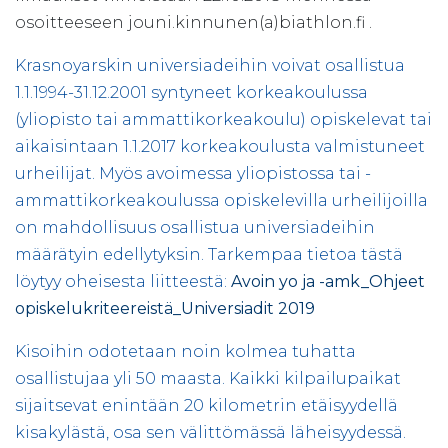
osoitteeseen jouni.kinnunen(a)biathlon.fi .
Krasnoyarskin universiadeihin voivat osallistua
1.1.1994-31.12.2001 syntyneet korkeakoulussa
(yliopisto tai ammattikorkeakoulu) opiskelevat tai
aikaisintaan 1.1.2017 korkeakoulusta valmistuneet
urheilijat. Myös avoimessa yliopistossa tai -
ammattikorkeakoulussa opiskelevilla urheilijoilla
on mahdollisuus osallistua universiadeihin
määrätyin edellytyksin. Tarkempaa tietoa tästä
löytyy oheisesta liitteestä:
Avoin yo ja -amk_Ohjeet
opiskelukriteereistä_Universiadit 2019
Kisoihin odotetaan noin kolmea tuhatta
osallistujaa yli 50 maasta. Kaikki kilpailupaikat
sijaitsevat enintään 20 kilometrin etäisyydellä
kisakylästä, osa sen välittömässä läheisyydessä.