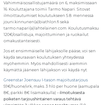
Vähimmäisosallistujamäärä on 6, maksimissaan
16. Kouluttajana toimii Tarmo Napari. Sitovat
ilmoittautumiset koulutukseen 5.8. mennessä
jouni.kinnunen(a)biathlon.fi sekä
tarmo.napari(a)lahtelainen.com. Koulutusmaksu
120€/osallistuja, majoittuminen ja ruokailut
omakustanteisesti.
Jos et ensimmäiselle lähijaksolle pääse, voi sen
käydä seuraavan koulutuksen yhteydessä
myöhemmin. Myös mahdollisesti aiemmin
käymättä jääneen lähijakson voi käydä nyt.
Greenstar Joensuu I-tason majoitustarjous
59€/huone/vrk, maks. 3 hlö per huone (aamupala
8€, parkki 8€ lisämaksulla) –
ilmoituksesta
poiketen tarjoushintainen varaus tehtävä