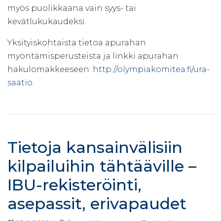
myös puolikkaana vain syys- tai
kevätlukukaudeksi.
Yksityiskohtaista tietoa apurahan
myöntämisperusteista ja linkki apurahan
hakulomakkeeseen:
http://olympiakomitea.fi/ura-
saatio
Tietoja kansainvälisiin
kilpailuihin tähtääville –
IBU-rekisteröinti,
asepassit, erivapaudet