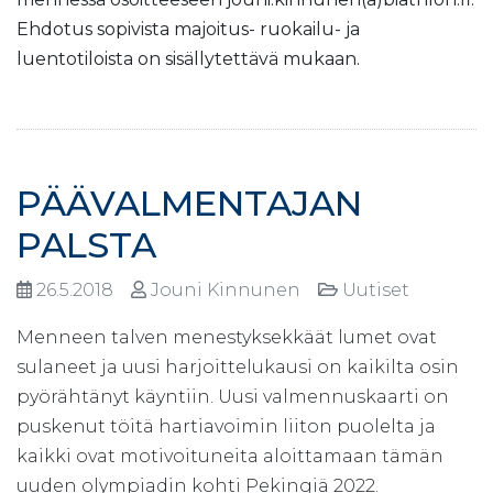
Ehdotus sopivista majoitus- ruokailu- ja
luentotiloista on sisällytettävä mukaan.
PÄÄVALMENTAJAN
PALSTA
26.5.2018
Jouni Kinnunen
Uutiset
Menneen talven menestyksekkäät lumet ovat
sulaneet ja uusi harjoittelukausi on kaikilta osin
pyörähtänyt käyntiin. Uusi valmennuskaarti on
puskenut töitä hartiavoimin liiton puolelta ja
kaikki ovat motivoituneita aloittamaan tämän
uuden olympiadin kohti Pekingiä 2022.