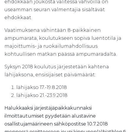
ehdokkaan joukosta valitessa vahvoilla on
useamman seuran valmentajia sisältävät
ehdokkaat.
Vaatimuksena vähintään 8-paikkainen
ampumarata, koulutukseen sopiva luentotila ja
majoittumis- ja ruokailumahdollisuus
kohtuullisen matkan päässä ampumaradalta.
Syksyn 2018 koulutus järjestetään kahtena
lähijaksona, ensisijaiset päivämäärät:
lähijakso 17.-19.8.2018
lähijakso 21.-23.9.2018
Halukkaaksi järjestäjäpaikkakunnaksi
ilmoittautumiset pyydetään alustavine
osallistujamäärineen sähköpostitse 10.7.2018
mennessä osoitteeseen jouni.kinnunen(a)biathlon.fi.