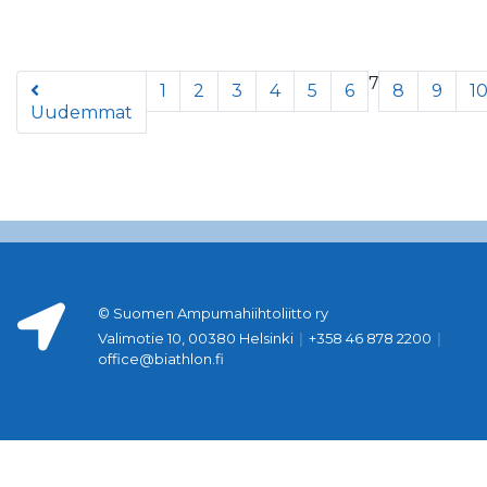
7
1
2
3
4
5
6
8
9
1
Uudemmat
© Suomen Ampumahiihtoliitto ry
Valimotie 10, 00380 Helsinki
|
+358 46 878 2200
|
office@biathlon.fi