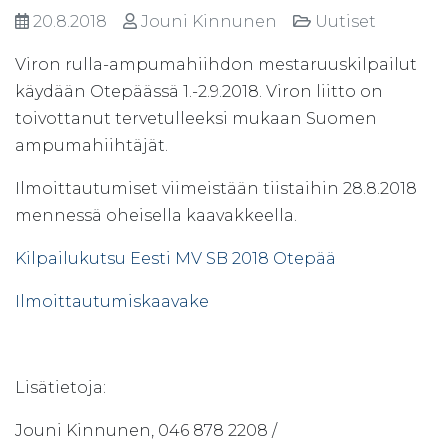
20.8.2018
Jouni Kinnunen
Uutiset
Viron rulla-ampumahiihdon mestaruuskilpailut
käydään Otepäässä 1.-2.9.2018. Viron liitto on
toivottanut tervetulleeksi mukaan Suomen
ampumahiihtäjät.
Ilmoittautumiset viimeistään tiistaihin 28.8.2018
mennessä oheisella kaavakkeella.
Kilpailukutsu Eesti MV SB 2018 Otepää
Ilmoittautumiskaavake
Lisätietoja:
Jouni Kinnunen, 046 878 2208 /