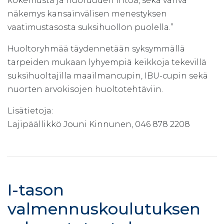
kokemusta ja nuoruuden intoa, sekä vahva
näkemys kansainvälisen menestyksen
vaatimustasosta suksihuollon puolella.”
Huoltoryhmää täydennetään syksymmällä
tarpeiden mukaan lyhyempiä keikkoja tekevillä
suksihuoltajilla maailmancupin, IBU-cupin sekä
nuorten arvokisojen huoltotehtäviin.
Lisätietoja:
Lajipäällikkö Jouni Kinnunen, 046 878 2208
I-tason
valmennuskoulutuksen