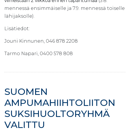
viimeistään 2 viikkoa ennen tapahtumaa
(3.8.
mennessä ensimmäiselle ja 7.9. mennessä toiselle
lähijaksolle).
Lisätiedot:
Jouni Kinnunen, 046 878 2208
Tarmo Napari, 0400 578 808
SUOMEN
AMPUMAHIIHTOLIITON
SUKSIHUOLTORYHMÄ
VALITTU