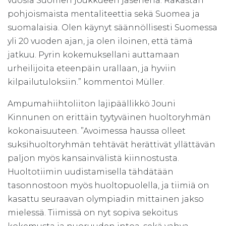
vuosia Suomen joukkueen jäsenenä. Rakastan
pohjoismaista mentaliteettia sekä Suomea ja
suomalaisia. Olen käynyt säännöllisesti Suomessa
yli 20 vuoden ajan, ja olen iloinen, että tämä
jatkuu. Pyrin kokemuksellani auttamaan
urheilijoita eteenpäin urallaan, ja hyviin
kilpailutuloksiin.” kommentoi Müller.
Ampumahiihtoliiton lajipäällikkö Jouni
Kinnunen on erittäin tyytyväinen huoltoryhmän
kokonaisuuteen. ”Avoimessa haussa olleet
suksihuoltoryhmän tehtävät herättivät yllättävän
paljon myös kansainvälistä kiinnostusta.
Huoltotiimin uudistamisella tähdätään
tasonnostoon myös huoltopuolella, ja tiimiä on
kasattu seuraavan olympiadin mittainen jakso
mielessä. Tiimissä on nyt sopiva sekoitus