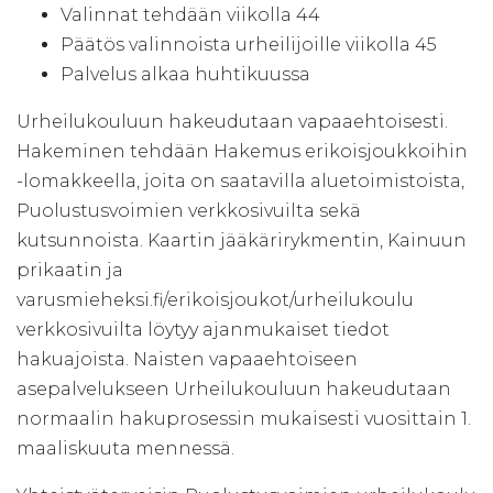
Valinnat tehdään viikolla 44
Päätös valinnoista urheilijoille viikolla 45
Palvelus alkaa huhtikuussa
Urheilukouluun hakeudutaan vapaaehtoisesti.
Hakeminen tehdään Hakemus erikoisjoukkoihin
-lomakkeella, joita on saatavilla aluetoimistoista,
Puolustusvoimien verkkosivuilta sekä
kutsunnoista. Kaartin jääkärirykmentin, Kainuun
prikaatin ja
varusmieheksi.fi/erikoisjoukot/urheilukoulu
verkkosivuilta löytyy ajanmukaiset tiedot
hakuajoista. Naisten vapaaehtoiseen
asepalvelukseen Urheilukouluun hakeudutaan
normaalin hakuprosessin mukaisesti vuosittain 1.
maaliskuuta mennessä.