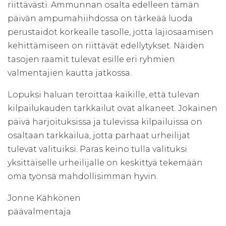
riittävästi. Ammunnan osalta edelleen tämän
päivän ampumahiihdossa on tärkeää luoda
perustaidot korkealle tasolle, jotta lajiosaamisen
kehittämiseen on riittävät edellytykset. Näiden
tasojen raamit tulevat esille eri ryhmien
valmentajien kautta jatkossa.
Lopuksi haluan teroittaa kaikille, että tulevan
kilpailukauden tarkkailut ovat alkaneet. Jokainen
päivä harjoituksissa ja tulevissa kilpailuissa on
osaltaan tarkkailua, jotta parhaat urheilijat
tulevat valituiksi. Paras keino tulla valituksi
yksittäiselle urheilijalle on keskittyä tekemään
oma työnsä mahdollisimman hyvin.
Jonne Kähkönen
päävalmentaja