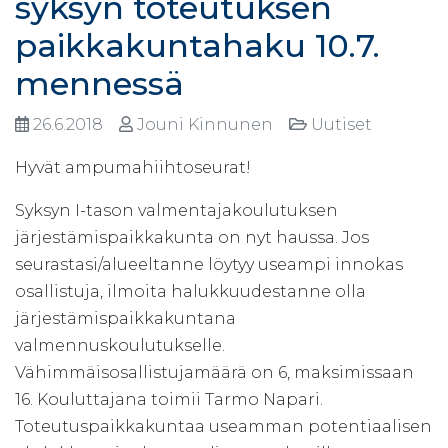
syksyn toteutuksen
paikkakuntahaku 10.7.
mennessä
26.6.2018
Jouni Kinnunen
Uutiset
Hyvät ampumahiihtoseurat!
Syksyn I-tason valmentajakoulutuksen
järjestämispaikkakunta on nyt haussa. Jos
seurastasi/alueeltanne löytyy useampi innokas
osallistuja, ilmoita halukkuudestanne olla
järjestämispaikkakuntana
valmennuskoulutukselle.
Vähimmäisosallistujamäärä on 6, maksimissaan
16. Kouluttajana toimii Tarmo Napari.
Toteutuspaikkakuntaa useamman potentiaalisen