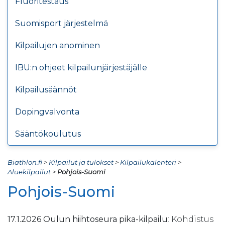
Fluoritestaus
Suomisport järjestelmä
Kilpailujen anominen
IBU:n ohjeet kilpailunjärjestäjälle
Kilpailusäännöt
Dopingvalvonta
Sääntökoulutus
Biathlon.fi
>
Kilpailut ja tulokset
>
Kilpailukalenteri
>
Aluekilpailut
>
Pohjois-Suomi
Pohjois-Suomi
17.1.2026 Oulun hiihtoseura pika-kilpailu
: Kohdistus