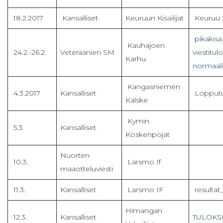
18.2.2017
Kansalliset
Keuruun Kisailijat
Keuruu
pikakisa
Kauhajoen
24.2.-26.2.
Veteraanien SM
viestitu
Karhu
normaal
Kangasniemen
4.3.2017
Kansalliset
Lopputu
Kalske
Kymin
5.3.
Kansalliset
Koskenpojat
Nuorten
10.3.
Larsmo If
maaotteluviesti
11.3.
Kansalliset
Larsmo IF
resultat
Himangan
12.3.
Kansalliset
TULOKS