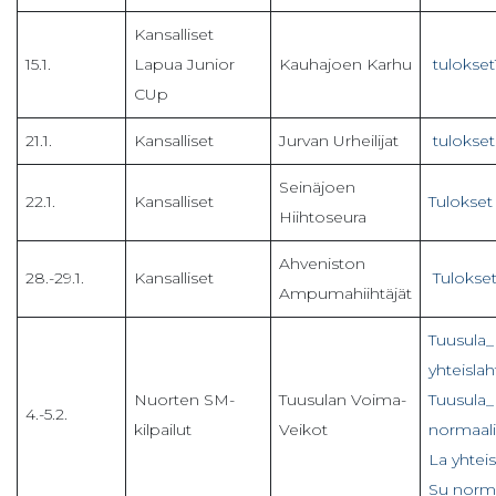
Kansalliset
15.1.
Lapua Junior
Kauhajoen Karhu
tulokset
CUp
21.1.
Kansalliset
Jurvan Urheilijat
tulokset
Seinäjoen
22.1.
Kansalliset
Tulokset 
Hiihtoseura
Ahveniston
28.-29.1.
Kansalliset
Tulokset
Ampumahiihtäjät
Tuusula
yhteisla
Nuorten SM-
Tuusulan Voima-
Tuusula
4.-5.2.
kilpailut
Veikot
normaalik
La yhtei
Su norma