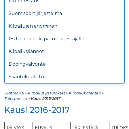
Fluoritestaus
Suomisport järjestelmä
Kilpailujen anominen
IBU:n ohjeet kilpailunjärjestäjälle
Kilpailusäännöt
Dopingvalvonta
Sääntökoulutus
Biathlon.fi
>
Kilpailut ja tulokset
>
Kilpailukalenteri
>
Tulosarkisto
>
Kausi 2016-2017
Kausi 2016-2017
PÄIVÄYS
KUVAUS
JÄRJESTÄJÄ
TULOKS