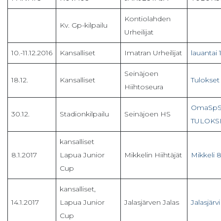
Kontiolahden
Kv. Gp-kilpailu
Urheilijat
10.-11.12.2016
Kansalliset
Imatran Urheilijat
lauantai 1
Seinäjoen
18.12.
Kansalliset
Tulokset 
Hiihtoseura
OmaSpSt
30.12.
Stadionkilpailu
Seinäjoen HS
TULOKS
kansalliset
8.1.2017
Lapua Junior
Mikkelin Hiihtäjät
Mikkeli 8
Cup
kansalliset,
14.1.2017
Lapua Junior
Jalasjärven Jalas
Jalasjärvi
Cup