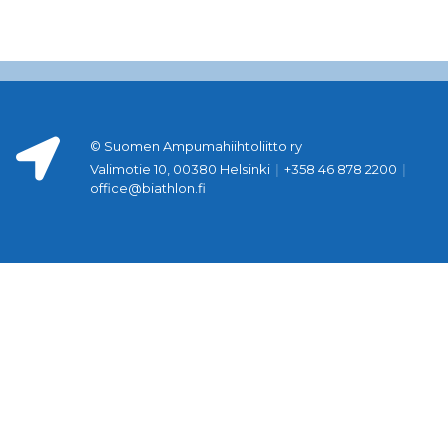
© Suomen Ampumahiihtoliitto ry
Valimotie 10, 00380 Helsinki
|
+358 46 878 2200
|
office@biathlon.fi