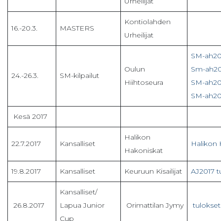
Urheilijat
Kontiolahden
16.-20.3.
MASTERS
Urheilijat
SM-ah201
Oulun
Sm-ah20
24.-26.3.
SM-kilpailut
Hiihtoseura
SM-ah20
SM-ah20
Kesä 2017
Halikon
22.7.2017
Kansalliset
Halikon 
Hakoniskat
19.8.2017
Kansalliset
Keuruun Kisailijat
AJ2017 t
Kansalliset/
26.8.2017
Lapua Junior
Orimattilan Jymy
tulokset
Cup