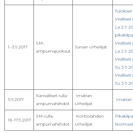
Tulokset 
Virallis
La 2 9 2
pikakilpa
SM-
Virallis
1.-3.9.2017
Jurvan Urheilijat
ampumajuoksut
La 2 9 20
Virallis
Su 3 9 2
Virallis
Su 3 9 2
Kansalliset rulla-
Imatran
9.9.2017
Imatran
ampumahiihdot
Urheilijat
SM-rulla-
Kontiolahden
Pikakilp
16.-17.9.2017
ampumahiihdot
Urheilijat
Normaali