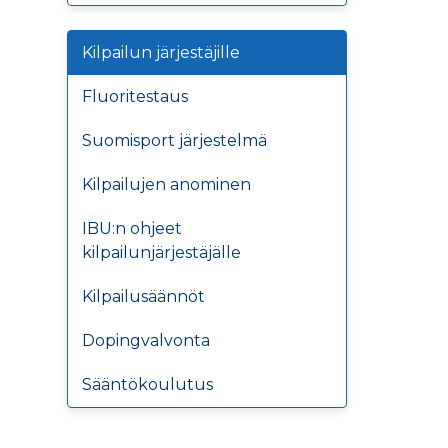
Kilpailun järjestäjille
Fluoritestaus
Suomisport järjestelmä
Kilpailujen anominen
IBU:n ohjeet
kilpailunjärjestäjälle
Kilpailusäännöt
Dopingvalvonta
Sääntökoulutus