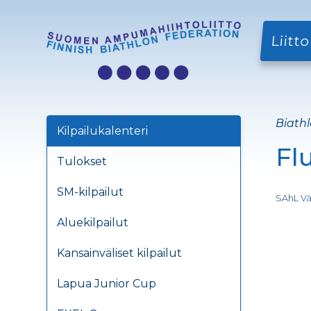
Liitto
Biathl
Kilpailukalenteri
Fl
Tulokset
SM-kilpailut
SAhL Väl
Aluekilpailut
Kansainväliset kilpailut
Lapua Junior Cup