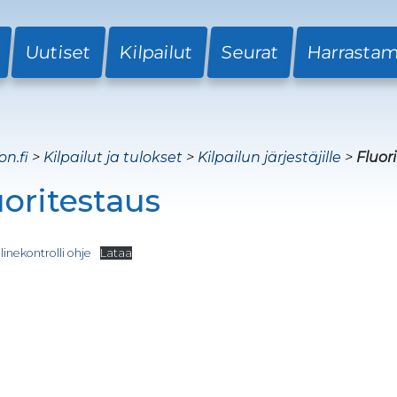
Uutiset
Kilpailut
Seurat
Harrasta
on.fi
>
Kilpailut ja tulokset
>
Kilpailun järjestäjille
>
Fluor
uoritestaus
inekontrolli ohje
Lataa