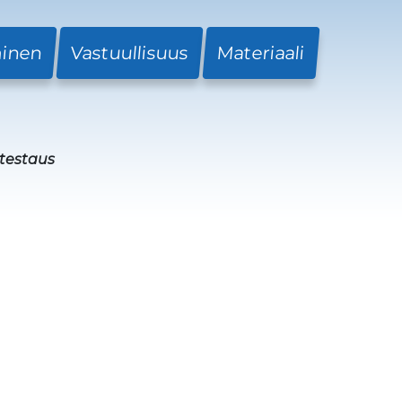
minen
Vastuullisuus
Materiaali
itestaus