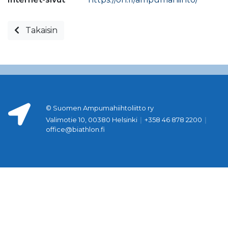
Takaisin
© Suomen Ampumahiihtoliitto ry
Valimotie 10, 00380 Helsinki
|
+358 46 878 2200
|
office@biathlon.fi