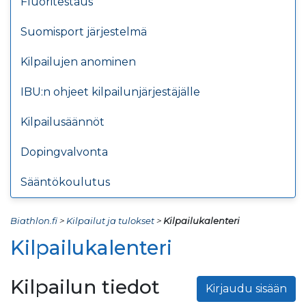
Fluoritestaus
Suomisport järjestelmä
Kilpailujen anominen
IBU:n ohjeet kilpailunjärjestäjälle
Kilpailusäännöt
Dopingvalvonta
Sääntökoulutus
Biathlon.fi
>
Kilpailut ja tulokset
>
Kilpailukalenteri
Kilpailukalenteri
Kilpailun tiedot
Kirjaudu sisään