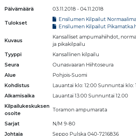
Päivämäärä
03.11.2018 - 04.11.2018
Ensilumen Kilpailut Normaalim
Tulokset
Ensilumen Kilpailut Pikamatka
Kansalliset ampumahiihdot, normaa
Kuvaus
ja pikakilpailu
Tyyppi
Kansallinen kilpailu
Seura
Ounasvaaran Hiihtoseura
Alue
Pohjois-Suomi
Kohdistus
Lauantai klo: 12:00 Sunnuntai klo: 
Alkamisaika
Lauantai 13:00 Sunnuntai 12.00
Kilpailukeskuksen
Toramon ampumarata
osoite
Sarjat
N/M 9-80
Johtaja
Seppo Pulska 040-7216836