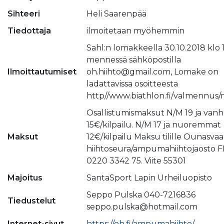
Sihteeri
Heli Saarenpää
Tiedottaja
ilmoitetaan myöhemmin
Sahl:n lomakkeella 30.10.2018 klo 
mennessä sähköpostilla
Ilmoittautumiset
oh.hiihto@gmail.com, Lomake on
ladattavissa osoitteesta
http//www.biathlon.fi/valmennus/m
Osallistumismaksut N/M 19 ja va
15€/kilpailu. N/M 17 ja nuoremmat
Maksut
12€/kilpailu Maksu tilille Ounasva
hiihtoseura/ampumahiihtojaosto F
0220 3342 75. Viite 55301
Majoitus
SantaSport Lapin Urheiluopisto
Seppo Pulska 040-7216836
Tiedustelut
seppo.pulska@hotmail.com
Internet-sivut
https://oh.fi/ampumahiihto/