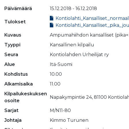
Päivämäärä
15.12.2018 - 16.12.2018
Kontiolahti_Kansalliset_normaal
Tulokset
Kontiolahti_Kansalliset_pika_jo
Kuvaus
Ampumahiihdon kansalliset (pika+
Tyyppi
Kansallinen kilpailu
Seura
Kontiolahden Urheilijat ry
Alue
Itä-Suomi
Kohdistus
10.00
Alkamisaika
11.00
Kilpailukeskuksen
Napakympintie 24, 81100 Kontiolah
osoite
Sarjat
M/N11-80
Johtaja
Kimmo Turunen