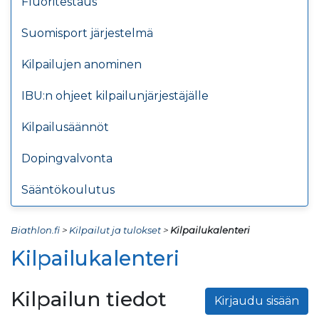
Fluoritestaus
Suomisport järjestelmä
Kilpailujen anominen
IBU:n ohjeet kilpailunjärjestäjälle
Kilpailusäännöt
Dopingvalvonta
Sääntökoulutus
Biathlon.fi
>
Kilpailut ja tulokset
>
Kilpailukalenteri
Kilpailukalenteri
Kilpailun tiedot
Kirjaudu sisään