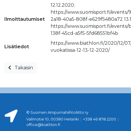
12.12.2020:
https://www.suomisport.fi/events/
Ilmoittautumiset
2a18-40a5-808f-e629f5480a72 13.1
https://www.suomisport.fi/events
138f-45cd-a5f5-5fd68551bf4b
https://www.biathlon.fi/2020/12/07/l
Lisätiedot
vuokatissa-12-13-12-2020/
Takaisin
© Suomen Ampumahiihtoliitto ry
Valimotie 10, 00380 Helsinki
|
+358 46 878 2200
|
office@biathlon.fi