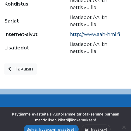
Lisätiedot AAH:n
Kohdistus
nettisivuilla
Lisätiedot AAH:n
Sarjat
nettisivuilla
Internet-sivut
http://www.aah-hml.fi
Lisätiedot AAH:n
Lisätiedot
nettisivuilla
Takaisin
© Suomen Ampumahiihtoliitto ry
Käytämme evästeitä sivustollamme tarjotaksemme parhaan
mahdollisen käyttäjäkokemuksen!
Valimotie 10, 00380 Helsinki
|
+358 46 878 2200
|
office@biathlon.fi
Selvä, hyväksyn evästeet!
En hyväksy!