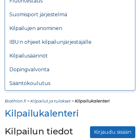
Fluoritestaus
Suomisport järjestelmä
Kilpailujen anominen
IBU:n ohjeet kilpailunjärjestäjälle
Kilpailusäännöt
Dopingvalvonta
Sääntökoulutus
Biathlon.fi
>
Kilpailut ja tulokset
>
Kilpailukalenteri
Kilpailukalenteri
Kilpailun tiedot
Kirjaudu sisään