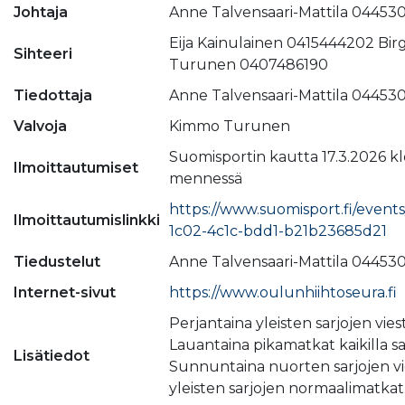
Johtaja
Anne Talvensaari-Mattila 044530
Eija Kainulainen 0415444202 Birg
Sihteeri
Turunen 0407486190
Tiedottaja
Anne Talvensaari-Mattila 044530
Valvoja
Kimmo Turunen
Suomisportin kautta 17.3.2026 kl
Ilmoittautumiset
mennessä
https://www.suomisport.fi/event
Ilmoittautumislinkki
1c02-4c1c-bdd1-b21b23685d21
Tiedustelut
Anne Talvensaari-Mattila 044530
Internet-sivut
https://www.oulunhiihtoseura.fi
Perjantaina yleisten sarjojen viest
Lauantaina pikamatkat kaikilla sar
Lisätiedot
Sunnuntaina nuorten sarjojen vie
yleisten sarjojen normaalimatkat