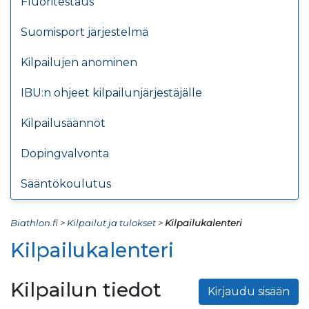
Fluoritestaus
Suomisport järjestelmä
Kilpailujen anominen
IBU:n ohjeet kilpailunjärjestäjälle
Kilpailusäännöt
Dopingvalvonta
Sääntökoulutus
Biathlon.fi
>
Kilpailut ja tulokset
>
Kilpailukalenteri
Kilpailukalenteri
Kilpailun tiedot
Kirjaudu sisään