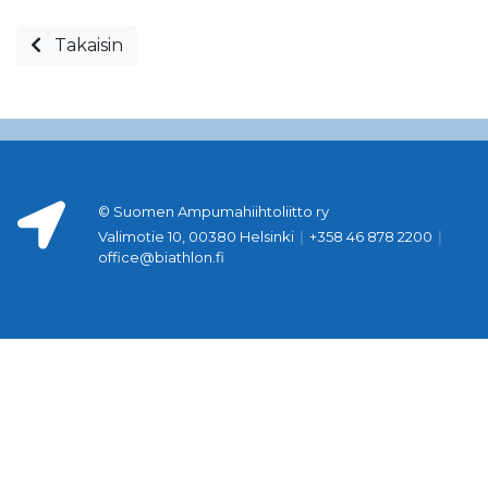
Takaisin
© Suomen Ampumahiihtoliitto ry
Valimotie 10, 00380 Helsinki
|
+358 46 878 2200
|
office@biathlon.fi