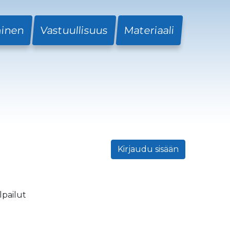
minen
Vastuullisuus
Materiaali
Kirjaudu sisään
lpailut