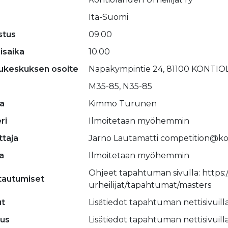
Itä-Suomi
stus
09.00
isaika
10.00
ilukeskuksen osoite
Napakympintie 24, 81100 KONTIO
M35-85, N35-85
ja
Kimmo Turunen
ri
Ilmoitetaan myöhemmin
ttaja
Jarno Lautamatti competition@ko
a
Ilmoitetaan myöhemmin
Ohjeet tapahtuman sivulla: https:
ttautumiset
urheilijat/tapahtumat/masters
t
Lisätiedot tapahtuman nettisivuilla
tus
Lisätiedot tapahtuman nettisivuilla