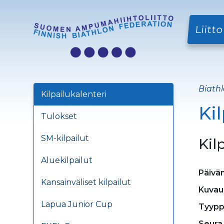
Liitto
Biathl
Kilpailukalenteri
Ki
Tulokset
SM-kilpailut
Kil
Aluekilpailut
Päivä
Kansainväliset kilpailut
Kuvau
Lapua Junior Cup
Tyypp
Seura