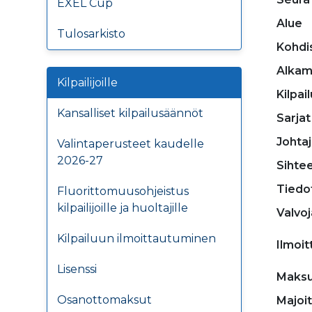
EXEL Cup
Alue
Tulosarkisto
Kohdi
Alkam
Kilpailijoille
Kilpa
Kansalliset kilpailusäännöt
Sarjat
Johta
Valintaperusteet kaudelle
2026-27
Sihtee
Tiedo
Fluorittomuusohjeistus
kilpailijoille ja huoltajille
Valvoj
Kilpailuun ilmoittautuminen
Ilmoi
Lisenssi
Maksu
Osanottomaksut
Majoi