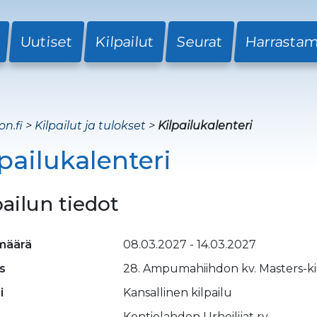
Uutiset
Kilpailut
Seurat
Harrasta
on.fi
>
Kilpailut ja tulokset
>
Kilpailukalenteri
lpailukalenteri
pailun tiedot
määrä
08.03.2027 - 14.03.2027
s
28. Ampumahiihdon kv. Masters-ki
i
Kansallinen kilpailu
Kontiolahden Urheilijat ry