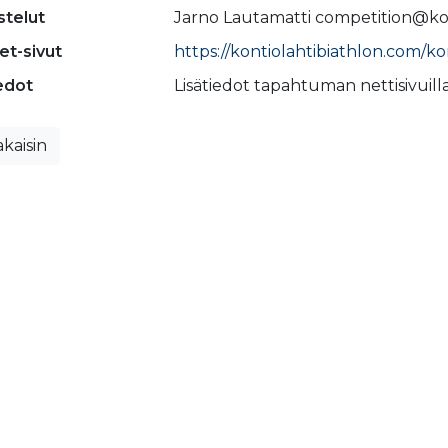
stelut
Jarno Lautamatti competition@ko
et-sivut
https://kontiolahtibiathlon.com/k
edot
Lisätiedot tapahtuman nettisivuilla
kaisin