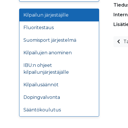
Tiedu
Intern
Kilpailun järjestäjille
Lisäti
Fluoritestaus
Suomisport järjestelmä
Ta
Kilpailujen anominen
IBU:n ohjeet
kilpailunjärjestäjälle
Kilpailusäännöt
Dopingvalvonta
Sääntökoulutus