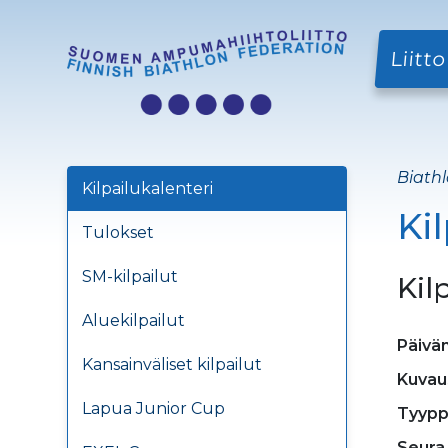
Liitto
Biathl
Kilpailukalenteri
Ki
Tulokset
SM-kilpailut
Kil
Aluekilpailut
Päivä
Kansainväliset kilpailut
Kuvau
Lapua Junior Cup
Tyypp
Seura