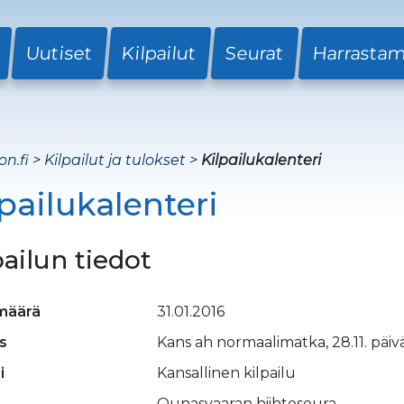
Uutiset
Kilpailut
Seurat
Harrasta
on.fi
>
Kilpailut ja tulokset
>
Kilpailukalenteri
lpailukalenteri
pailun tiedot
määrä
31.01.2016
s
Kans ah normaalimatka, 28.11. päiväl
i
Kansallinen kilpailu
Ounasvaaran hiihtoseura