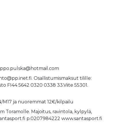
seppo.pulska@hotmail.com
to@pp.inet.fi. Osallistumismaksut tilille:
to FI44 5642 0320 0338 33.Viite 55301.
N/M17 ja nuoremmat 12€/kilpailu
 Toramolle. Majoitus, ravintola, kylpylä,
santasport.fi p.0207984222 www.santasport.fi