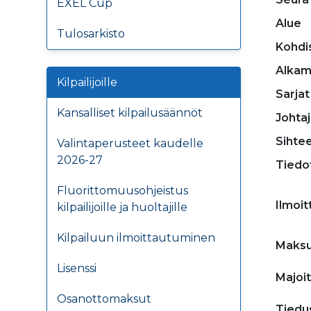
EXEL Cup
Alue
Tulosarkisto
Kohdi
Alkam
Kilpailijoille
Sarjat
Kansalliset kilpailusäännöt
Johta
Sihtee
Valintaperusteet kaudelle
2026-27
Tiedo
Fluorittomuusohjeistus
Ilmoi
kilpailijoille ja huoltajille
Kilpailuun ilmoittautuminen
Maksu
Lisenssi
Majoi
Osanottomaksut
Tiedu