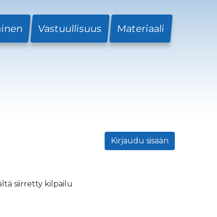
minen
Vastuullisuus
Materiaali
Kirjaudu sisään
tä siirretty kilpailu