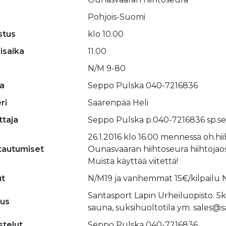
Pohjois-Suomi
stus
klo 10.00
isaika
11.00
N/M 9-80
ja
Seppo Pulska 040-7216836
ri
Saarenpää Heli
ttaja
Seppo Pulska p.040-7216836 sp.
26.1.2016 klo 16.00 mennessä oh.hiih
ttautumiset
Ounasvaaran hiihtoseura hiihtojaos
Muista käyttää viitettä!
t
N/M19 ja vanhemmat 15€/kilpailu 
Santasport Lapin Urheiluopisto. 5km
tus
sauna, suksihuoltotila ym. sales@
stelut
Seppo Pulska 040-7216836