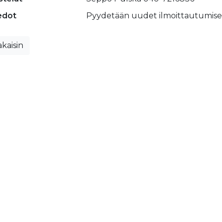
edot
Pyydetään uudet ilmoittautumise
kaisin