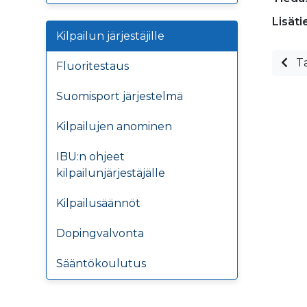
Lisäti
Kilpailun järjestäjille
Ta
Fluoritestaus
Suomisport järjestelmä
Kilpailujen anominen
IBU:n ohjeet
kilpailunjärjestäjälle
Kilpailusäännöt
Dopingvalvonta
Sääntökoulutus