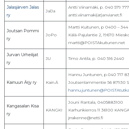
Jalasjärven Jalas
Antti Viinamäki, p. 040 579 777
JalJa
ry
antti.viinamaki(at)anvianet.fi
Martti Kuitunen, p 0400 – 344 
Joutsan Pommi
JoPo
Kälä-Pajulantie 2, 19670 Mies
ry
martti@POISTAkuitunen.net
Jurvan Urheilijat
JU
Timo Antila, p. 040 516 2440
ry
Hannu Juntunen, p.040 717 83
Kainuun Ärjy ry
Kain.Ä
Joutsenlammentie 56 87930
hannu.juntunen@POISTAtutka
Jouni Rantala, 0405883100
Kangasalan Kisa
KANGKI
Karhunkierros 11 36100 KAN
ry
jrrakenne@netti.fi