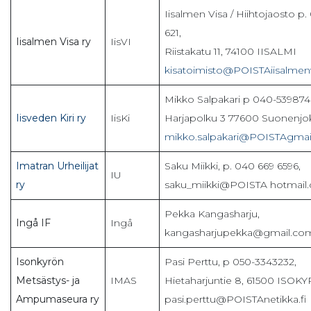
Iisalmen Visa / Hiihtojaosto p
621,
Iisalmen Visa ry
IisVI
Riistakatu 11, 74100 IISALMI
kisatoimisto@POISTAiisalmen
Mikko Salpakari p 040-539874
Iisveden Kiri ry
IisKi
Harjapolku 3 77600 Suonenjok
mikko.salpakari@POISTAgmai
Imatran Urheilijat
Saku Miikki, p. 040 669 6596,
IU
ry
saku_miikki@POISTA hotmail
Pekka Kangasharju,
Ingå IF
Ingå
kangasharjupekka@gmail.co
Isonkyrön
Pasi Perttu, p 050-3343232,
Metsästys- ja
IMAS
Hietaharjuntie 8, 61500 ISOKY
Ampumaseura ry
pasi.perttu@POISTAnetikka.fi