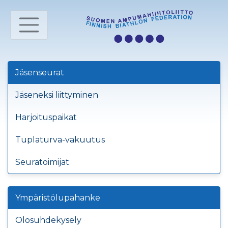
Jäsenseurat
Jäseneksi liittyminen
Harjoituspaikat
Tuplaturva-vakuutus
Seuratoimijat
Ympäristölupahanke
Olosuhdekysely