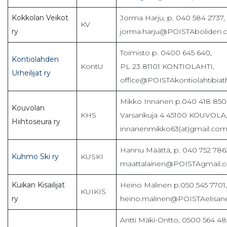
Kokkolan Veikot
Jorma Harju, p. 040 584 2737,
KV
ry
jorma.harju@POISTAboliden
Toimisto p. 0400 645 640,
Kontiolahden
KontU
PL 23 81101 KONTIOLAHTI,
Urheilijat ry
office@POISTAkontiolahtibia
Mikko Innanen p.040 418 850
Kouvolan
KHS
Varsankuja 4 45100 KOUVOLA
Hiihtoseura ry
innanenmikko63(at)gmail.co
Hannu Määttä, p. 040 752 786
Kuhmo Ski ry
KUSKI
maattalainen@POISTAgmail.
Kuikan Kisailijat
Heino Malinen p.050 545 7701,
KUIKIS
ry
heino.malinen@POISTAelisanet
Antti Mäki-Ontto, 0500 564 48