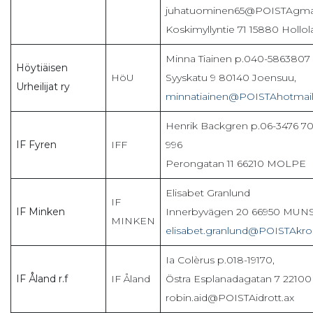
juhatuominen65@POISTAgmai
Koskimyllyntie 71 15880 Hollol
Minna Tiainen p.040-5863807
Höytiäisen
HöU
Syyskatu 9 80140 Joensuu,
Urheilijat ry
minnatiainen@POISTAhotmai
Henrik Backgren p.06-3476 70
IF Fyren
IFF
996
Perongatan 11 66210 MOLPE
Elisabet Granlund
IF
IF Minken
Innerbyvägen 20 66950 MUN
MINKEN
elisabet.granlund@POISTAkro
Ia Colèrus p.018-19170,
IF Åland r.f
IF Åland
Östra Esplanadagatan 7 2210
robin.aid@POISTAidrott.ax