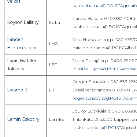
Veikot
kari.rauhamaa@POISTAgmail
Kauko Hakala, 040 083 4085,
Köyliön Lallit ry
KöLa
kaukojo.hakala@POISTAgmai
Lahden
Mira Holopainen, p. 050 495 7
LHS
Hiihtoseura ry
mira.holopainen@POISTAlhs.f
Lapin Biathlon
Jouni Puljujärvi p. 0400 292 90
LBT
Tokka ry
jouni.puljujarvi@POISTApp.inet
Greger Sundvik p.050-533 2752
Larsmo IF
LIF
Lassåkersgränden 6, 68570 
roger.sundqvist@POISTApal
Jouko Luokkala p.040 866386
Lemin Eskot ry
LemEs
Tirilänkatu 21 52500 Lappenran
jouko.luokkala@POISTA
gmail