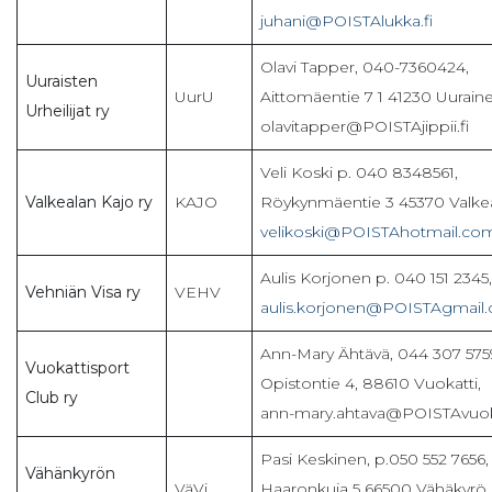
juhani@POISTAlukka.fi
Olavi Tapper, 040-7360424,
Uuraisten
UurU
Aittomäentie 7 1 41230 Uuraine
Urheilijat ry
olavitapper@POISTAjippii.fi
Veli Koski p. 040 8348561,
Valkealan Kajo ry
KAJO
Röykynmäentie 3 45370 Valkea
velikoski@POISTAhotmail.co
Aulis Korjonen p. 040 151 2345,
Vehniän Visa ry
VEHV
aulis.korjonen@POISTAgmail
Ann-Mary Ähtävä, 044 307 575
Vuokattisport
Opistontie 4, 88610 Vuokatti,
Club ry
ann-mary.ahtava@POISTAvuokat
Pasi Keskinen, p.050 552 7656,
Vähänkyrön
VäVi
Haaronkuja 5 66500 Vähäkyrö,