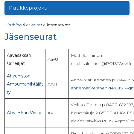
Puukkoprojekti
Biathlon.fi
>
Seurat
>
Jäsenseurat
Jäsenseurat
Aavasaksan
Matti Salminen
AavU
Urheilijat
matti.salminen@POISTAevl.fi
Ahveniston
Anne-Mari Keränen p. 044 29
Ampumahiihtäjät
AAH
annemarikeranen@POISTAgm
ry
Veikko Pokela p.0400-812 197,
Alavieskan Viri ry
AV
Kanavakuja 2 85200 ALAVIES
alavieskanviri@POISTAgmail.
Pirjo Laukkanen p.0500-172 0