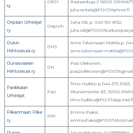
ORJY
Rastaankuja 2 16300 ORIMATT
ry
juha.rantala@POISTAphnet.fi
Oripään Urheilijat
Juha Olli, p. 040 510 6952,
OripUrh
ry
juha.olli@POISTAturkurepairyar
Oulun
Anne Talvensaari-Mattila p. 044
OHS
Hiihtoseura ry
anne.talvensaari-mattila@POIS
Ounasvaaran
Pasi Oikkonen,
OH
Hiihtoseura ry
pasi2oikkonen@POISTAgmai
Timo Huikko p.044-375 3063,
Parikkalan
PaU
Ritaniementie 83, 59100 PAR
Urheilijat
timo.huikko@POISTApp.inet.f
Pilkanmaan Pilke
Emma Ihaksi,
PiPi
ry
emma.ihaksi@POISTAhotmai
Puijon
Jari Hartikainen, 0405555680,