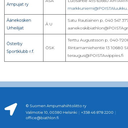
ÄSA
Luosantie 495 63660 ÄHTÄRI
Ampujat ry
markkuniemi@POISTAluukku
Äänekosken
Satu Rautiainen p. 040 547 37
Ä U
Urheilijat
aanekoskibiathlon@POISTAg
Terttu Augustsson p. 040-72
Österby
ÖSK
Rintamamiehentie 13 10680 
Sportklubb r.f.
teraugus@POISTAwippies.fi
© Suomen Ampumahiihtoliitto ry
Valimotie 10, 00380 Helsinki
|
+358 46 878 2200
|
office@biathlon.fi