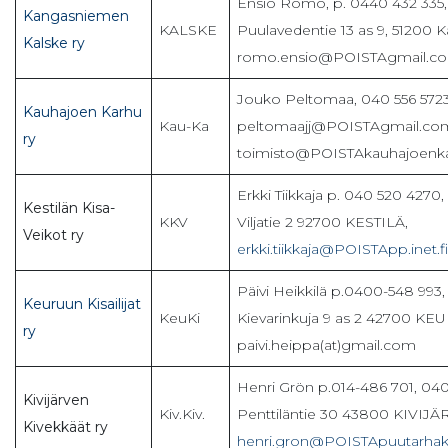
Ensio Romo, p. 0440 432 335,
Kangasniemen
KALSKE
Puulavedentie 13 as 9, 51200 
Kalske ry
romo.ensio@POISTAgmail.c
Jouko Peltomaa, 040 556 5723
Kauhajoen Karhu
Kau-Ka
peltomaajj@POISTAgmail.co
ry
toimisto@POISTAkauhajoenkar
Erkki Tiikkaja p. 040 520 4270,
Kestilän Kisa-
KKV
Viljatie 2 92700 KESTILÄ,
Veikot ry
erkki.tiikkaja@POISTApp.inet.fi
Päivi Heikkilä p.0400-548 993,
Keuruun Kisailijat
KeuKi
Kievarinkuja 9 as 2 42700 KE
ry
paivi.heippa(at)gmail.com
Henri Grön p.014-486 701, 0
Kivijärven
Kiv.Kiv.
Penttiläntie 30 43800 KIVIJÄ
Kivekkäät ry
henri.gron@POISTApuutarhaka