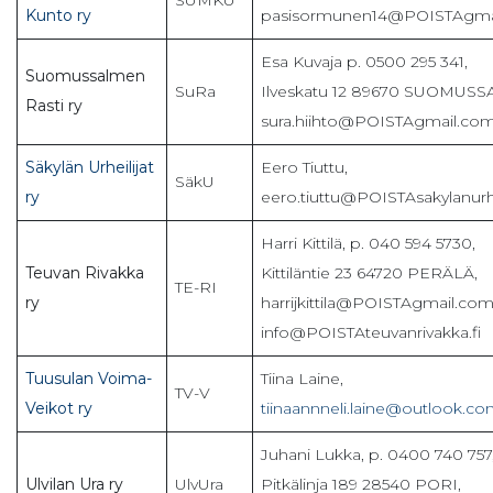
Kunto ry
pasisormunen14@POISTAgma
Esa Kuvaja p. 0500 295 341,
Suomussalmen
SuRa
Ilveskatu 12 89670 SUOMUSS
Rasti ry
sura.hiihto@POISTAgmail.co
Säkylän Urheilijat
Eero Tiuttu,
SäkU
ry
eero.tiuttu@POISTAsakylanurhei
Harri Kittilä, p. 040 594 5730,
Teuvan Rivakka
Kittiläntie 23 64720 PERÄLÄ,
TE-RI
ry
harrijkittila@POISTAgmail.com
info@POISTAteuvanrivakka.fi
Tuusulan Voima-
Tiina Laine,
TV-V
Veikot ry
tiinaannneli.laine@outlook.c
Juhani Lukka, p. 0400 740 757
Ulvilan Ura ry
UlvUra
Pitkälinja 189 28540 PORI,