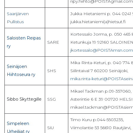
ripy.hiihto@POISTAgmail.com
Saarijärven
Jukka Hietaniemi p. 044 0241
Pullistus
jukka.hietaniemi(a)hietsut.fi
Kortessalo Jorma, p. 050 465 
Saloisten Reipas
SARE
Ketunkuja 19 92160 SALOINEN
ry
jkortessalo@POISTAmsn.com
Mika Rinta-Keturi, p. 040 774 
Seinäjoen
SHS
Siilintaival 7 60200 Seinäjoki,
Hiihtoseura ry
mika.rinta-keturi@POISTAseinaj
Mikael Tackman p.09-357060,
Sibbo Skyttegille
SSG
Asterintie 6 E 39 00720 HELS
mikael.tackman@POISTAsie
Timo Kuru p.044-5503235,
Simpeleen
SiU
Viimolantie 53 56610 Rautjärvi,
Urheilijat ry