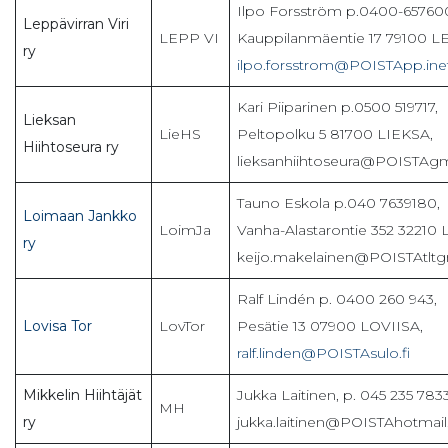
Ilpo Forsström p.0400-65760
Leppävirran Viri
LEPP VI
Kauppilanmäentie 17 79100 
ry
ilpo.forsstrom@POISTApp.inet
Kari Piiparinen p.0500 519717,
Lieksan
LieHS
Peltopolku 5 81700 LIEKSA,
Hiihtoseura ry
lieksanhiihtoseura@POISTAg
Tauno Eskola p.040 7639180,
Loimaan Jankko
LoimJa
Vanha-Alastarontie 352 3221
ry
keijo.makelainen@POISTAtltgr
Ralf Lindén p. 0400 260 943,
Lovisa Tor
LovTor
Pesätie 13 07900 LOVIISA,
ralf.linden@POISTAsulo.fi
Mikkelin Hiihtäjät
Jukka Laitinen, p. 045 235 7833
MH
ry
jukka.laitinen@POISTAhotmail.