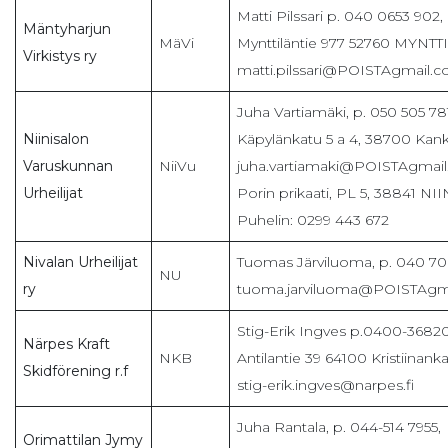
Matti Pilssari p. 040 0653 902,
Mäntyharjun
MäVi
Mynttiläntie 977 52760 MYNTT
Virkistys ry
matti.pilssari@POISTAgmail.
Juha Vartiamäki, p. 050 505 78
Niinisalon
Käpylänkatu 5 a 4, 38700 Kan
Varuskunnan
NiiVu
juha.vartiamaki@POISTAgmai
Urheilijat
Porin prikaati, PL 5, 38841 N
Puhelin: 0299 443 672
Nivalan Urheilijat
Tuomas Järviluoma, p. 040 70
NU
ry
tuoma.jarviluoma@POISTAgm
Stig-Erik Ingves p.0400-36820
Närpes Kraft
NKB
Antilantie 39 64100 Kristiinank
Skidförening r.f
stig-erik.ingves@narpes.fi
Juha Rantala, p. 044-514 7955,
Orimattilan Jymy