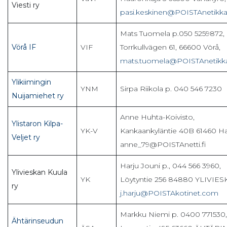
Viesti ry
pasi.keskinen@POISTAnetikka.
Mats Tuomela p.050 5259872,
Vörå IF
VIF
Torrkullvägen 61, 66600 Vörå,
mats.tuomela@POISTAnetikka
Ylikiimingin
YNM
Sirpa Riikola p. 040 546 7230
Nuijamiehet ry
Anne Huhta-Koivisto,
Ylistaron Kilpa-
YK-V
Kankaankyläntie 40B 61460 Ha
Veljet ry
anne_79@POISTAnetti.fi
Harju Jouni p., 044 566 3960,
Ylivieskan Kuula
YK
Löytyntie 256 84880 YLIVIES
ry
j.harju@POISTAkotinet.com
Markku Niemi p. 0400 771530,
Ähtärinseudun