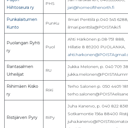
PHS
Hiihtoseura ry
jari@homeofthenorth.fi
Punkalaitumen
Ilmari Penttilä p.040 545 6288
PunKu
Kunto
ilmari.penttila@POISTAiki.fi
Ahti Härkönen p.08-751 888,
Puolangan Ryhti
Puol
Hillatie 8 89200 PUOLANKA,
ry
ahti.harkonen@POISTAgmail
Rantasalmen
Jukka Melonen, p. 040 709 38
RU
Urheilijat
jukka.melonen@POISTAlumme-
Riihimäen Kisko
Terho Salonen p. 050 4409 181
RiKi
ry
terho.salonen@POISTAelisanet
Juha Kanervo, p. 040 822 836
Sotkamontie 156a 88400 Ristijä
Ristijärven Pyry
RiPy
juha.kanervo@POISTAtornator.