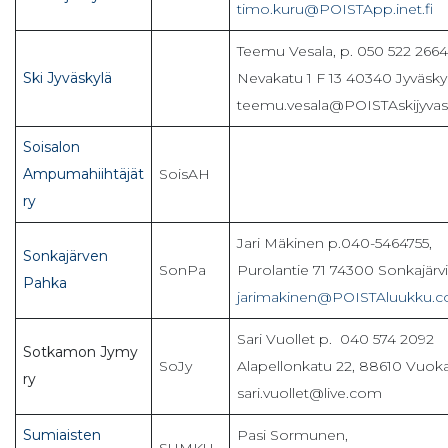
timo.kuru@POISTApp.inet.fi
Teemu Vesala, p. 050 522 2664
Ski Jyväskylä
Nevakatu 1 F 13 40340 Jyväskyl
teemu.vesala@POISTAskijyvask
Soisalon
Ampumahiihtäjät
SoisAH
ry
Jari Mäkinen p.040-5464755,
Sonkajärven
SonPa
Purolantie 71 74300 Sonkajärvi
Pahka
jarimakinen@POISTAluukku.
Sari Vuollet p. 040 574 2092
Sotkamon Jymy
SoJy
Alapellonkatu 22, 88610 Vuoka
ry
sari.vuollet@live.com
Sumiaisten
Pasi Sormunen,
SUMKU