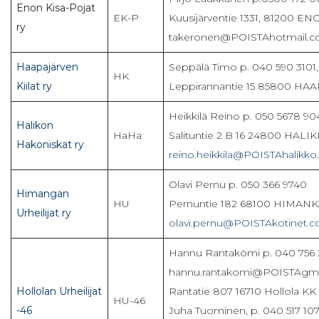
Enon Kisa-Pojat
EK-P
Kuusijärventie 1331, 81200 EN
ry
takeronen@POISTAhotmail.
Haapajärven
Seppälä Timo p. 040 590 3101,
HK
Kiilat ry
Leppirannantie 15 85800 HA
Heikkilä Reino p. 050 5678 90
Halikon
HaHa
Salituntie 2 B 16 24800 HALI
Hakoniskat ry
reino.heikkila@POISTAhalikko.
Olavi Pernu p. 050 366 9740
Himangan
HU
Pernuntie 182 68100 HIMAN
Urheilijat ry
olavi.pernu@POISTAkotinet.
Hannu Rantakömi p. 040 756 
hannu.rantakomi@POISTAgma
Hollolan Urheilijat
Rantatie 807 16710 Hollola KK
HU-46
-46
Juha Tuominen, p. 040 517 107