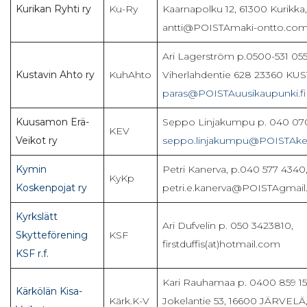
Kurikan Ryhti ry
Ku-Ry
Kaarnapolku 12, 61300 Kurikka,
antti@POISTAmaki-ontto.com
Ari Lagerström p.0500-531 055
Kustavin Ahto ry
KuhAhto
Viherlahdentie 628 23360 KUS
paras@POISTAuusikaupunki.fi
Kuusamon Erä-
Seppo Linjakumpu p. 040 070
KEV
Veikot ry
seppo.linjakumpu@POISTAkev
Kymin
Petri Kanerva, p.040 577 4340
KyKp
Koskenpojat ry
petri.e.kanerva@POISTAgmai
Kyrkslätt
Ari Dufvelin p. 050 3423810,
Skytteförening
KSF
firstduffis(at)hotmail.com
KSF r.f.
Kari Rauhamaa p. 0400 859 15
Kärkölän Kisa-
Kärk.K-V
Jokelantie 53, 16600 JÄRVELÄ