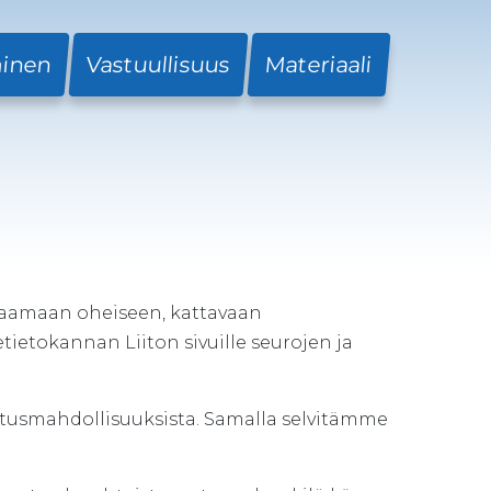
minen
Vastuullisuus
Materiaali
aamaan oheiseen, kattavaan
etokannan Liiton sivuille seurojen ja
joitusmahdollisuuksista. Samalla selvitämme