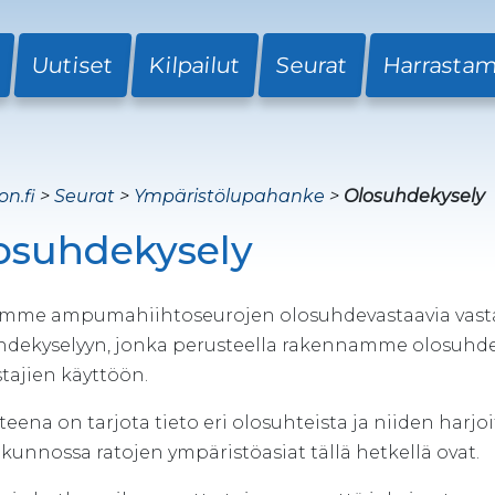
Uutiset
Kilpailut
Seurat
Harrasta
on.fi
>
Seurat
>
Ympäristölupahanke
>
Olosuhdekysely
osuhdekysely
mme ampumahiihtoseurojen olosuhdevastaavia vast
hdekyselyyn, jonka perusteella rakennamme olosuhdeti
tajien käyttöön.
teena on tarjota tieto eri olosuhteista ja niiden har
kunnossa ratojen ympäristöasiat tällä hetkellä ovat.