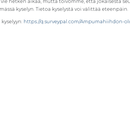
 vie hetken aikaa, mutta toivomme, että jokaisesta se
mässä kyselyn. Tietoa kyselystä voi välittää eteenpäin.
 kyselyyn:
https://q.surveypal.com/Ampumahiihdon-ol