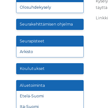
Kysely
Olosuhdekysely
täyttä
Linkki
Seurakehittämisen ohjelma
Seurapisteet
Arkisto
Koulutukset
Aluetoiminta
Etelä-Suomi
Itä-Suomi