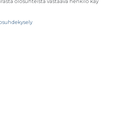
urasta olosuhteista vastaava henkilö käy
osuhdekysely