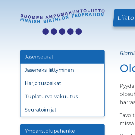
Liitto
Biathl
Jäsenseurat
Ol
Jäseneksi liittyminen
Harjoituspaikat
Pyydä
olosu
Tuplaturva-vakuutus
harras
Seuratoimijat
Tavoit
missä 
Ympäristölupahanke