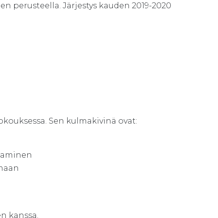
den perusteella. Järjestys kauden 2019-2020
kouksessa. Sen kulmakivinä ovat:
staminen
 maan
en kanssa.