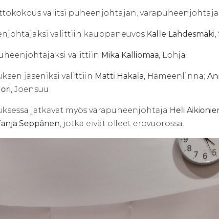
ittokokous valitsi puheenjohtajan, varapuheenjohtajan
njohtajaksi valittiin kauppaneuvos
Kalle Lähdesmäki
,
uheenjohtajaksi valittiin
Mika Kalliomaa
, Lohja
uksen jäseniksi valittiin
Matti Hakala
, Hämeenlinna;
Ann
uori
, Joensuu
tuksessa jatkavat myös varapuheenjohtaja
Heli Aikionie
Tanja Seppänen
, jotka eivät olleet erovuorossa.