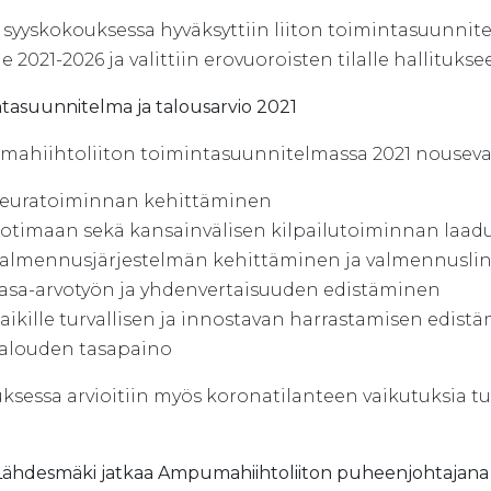
 syyskokouksessa hyväksyttiin liiton toimintasuunnitelm
le 2021-2026 ja valittiin erovuoroisten tilalle hallitukse
tasuunnitelma ja talousarvio 2021
ahiihtoliiton toimintasuunnitelmassa 2021 nousevat 
euratoiminnan kehittäminen
otimaan sekä kansainvälisen kilpailutoiminnan laa
almennusjärjestelmän kehittäminen ja valmennuslin
asa-arvotyön ja yhdenvertaisuuden edistäminen
aikille turvallisen ja innostavan harrastamisen edist
alouden tasapaino
ksessa arvioitiin myös koronatilanteen vaikutuksia t
 Lähdesmäki jatkaa Ampumahiihtoliiton puheenjohtajana