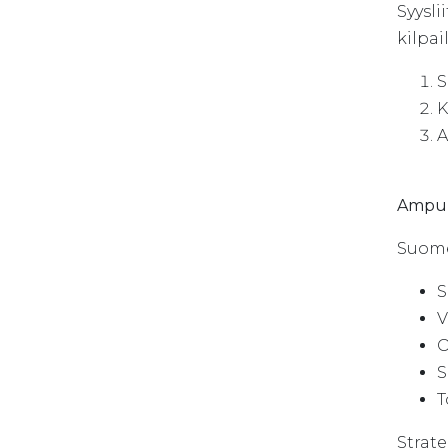
Syysli
kilpai
S
K
A
Ampuma
Suome
S
V
O
S
T
Strate