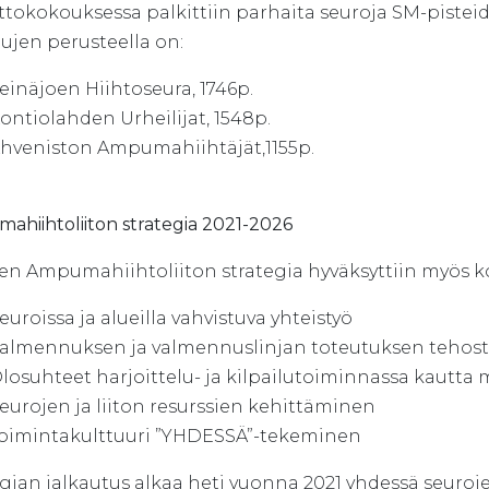
ittokokouksessa palkittiin parhaita seuroja SM-pistei
lujen perusteella on:
einäjoen Hiihtoseura, 1746p.
ontiolahden Urheilijat, 1548p.
hveniston Ampumahiihtäjät,1155p.
hiihtoliiton strategia 2021-2026
n Ampumahiihtoliiton strategia hyväksyttiin myös ko
euroissa ja alueilla vahvistuva yhteistyö
almennuksen ja valmennuslinjan toteutuksen teho
losuhteet harjoittelu- ja kilpailutoiminnassa kautta
eurojen ja liiton resurssien kehittäminen
oimintakulttuuri ”YHDESSÄ”-tekeminen
gian jalkautus alkaa heti vuonna 2021 yhdessä seuroj