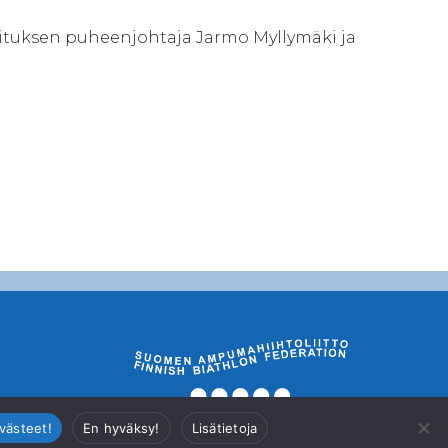
tuksen puheenjohtaja Jarmo Myllymäki ja
västeet!
En hyväksy!
Lisätietoja