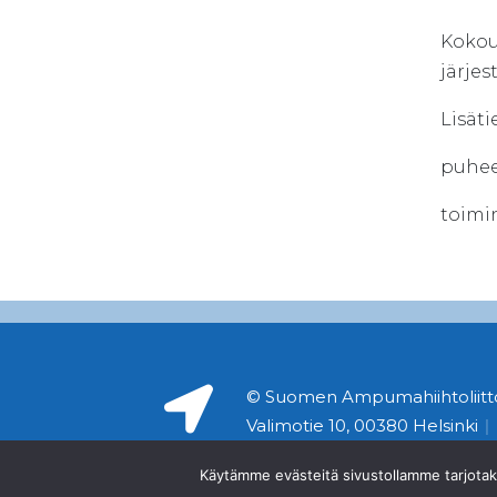
Kokou
järjes
Lisäti
puhee
toimi
© Suomen Ampumahiihtoliitto
Valimotie 10, 00380 Helsinki
|
Käytämme evästeitä sivustollamme tarjot