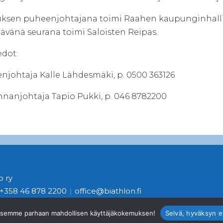
ksen puheenjohtajana toimi Raahen kaupunginhalli
tävänä seurana toimi Saloisten Reipas.
edot:
njohtaja Kalle Lähdesmäki, p. 0500 363126
nnanjohtaja Tapio Pukki, p. 046 8782200
 ry
+358 46 878 2200
|
office@biathlon.fi
aksemme parhaan mahdollisen käyttäjäkokemuksen!
Selvä, hyväksyn e