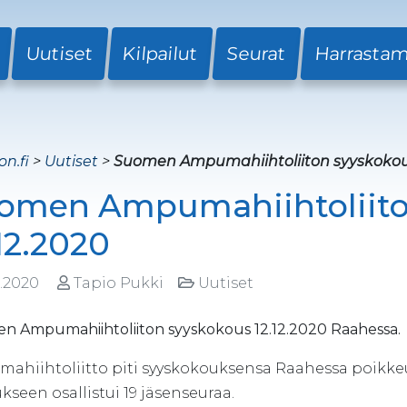
Uutiset
Kilpailut
Seurat
Harrasta
on.fi
>
Uutiset
>
Suomen Ampumahiihtoliiton syyskokous
omen Ampumahiihtoliito
.12.2020
2.2020
Tapio Pukki
Uutiset
n Ampumahiihtoliiton syyskokous 12.12.2020 Raahessa.
hiihtoliitto piti syyskokouksensa Raahessa poikkeuksel
seen osallistui 19 jäsenseuraa.