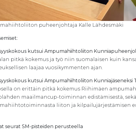
ahiihtoliiton puheenjohtaja Kalle Lähdesmäki
semiset:
 syyskokous kutsui Ampumahiihtoliiton Kunniapuheenjoh
lan pitkä kokemus ja työ niin suomalaisen kuin kan
euksellisen laajaa vuosikymmenten ajan.
 syyskokous kutsui Ampumahiihtoliiton Kunniajäseneksi
sella on erittäin pitkä kokemus Riihimäen ampumah
olahden maailmancup-toiminnan edistämisestä, sekä 
hiihtotoiminnasta liiton ja kilpailujärjestämisen eri
t seurat SM-pisteiden perusteella