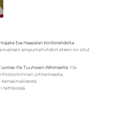
tajaksi Esa Haapalan
Kontiolahdelta
.
sainvälisen ampumahiihdon eteen on ollut
 Tuomas Ylä-Tuuhosen Riihimäeltä.
Ylä-
iihtotoiminnan johtamisesta,
kansainvälisestä
 tehtävissä.