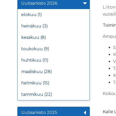
Uutisarkisto 2026
Liiton
vuosil
elokuu (1)
Toimin
heinäkuu (3)
Ampum
kesäkuu (8)
S
toukokuu (9)
K
huhtikuu (11)
V
T
maaliskuu (28)
K
T
helmikuu (15)
Kokou
tammikuu (22)
Kalle
Uutisarkisto 2025