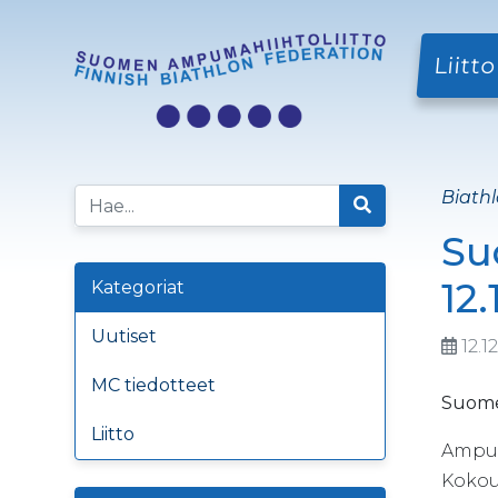
Liitto
Biathl
Su
12
Kategoriat
Uutiset
12.1
MC tiedotteet
Suome
Liitto
Ampuma
Kokouk