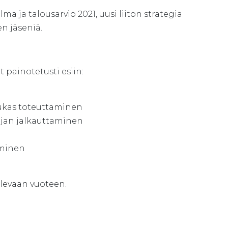
a ja talousarvio 2021, uusi liiton strategia
en jäseniä.
painotetusti esiin:
dukas toteuttaminen
jan jalkauttaminen
äminen
ulevaan vuoteen.