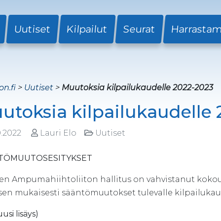
Uutiset
Kilpailut
Seurat
Harrasta
on.fi
>
Uutiset
>
Muutoksia kilpailukaudelle 2022-2023
utoksia kilpailukaudelle
0.2022
Lauri Elo
Uutiset
TÖMUUTOSESITYKSET
n Ampumahiihtoliiton hallitus on vahvistanut kokouk
sen mukaisesti sääntömuutokset tulevalle kilpailukau
uusi lisäys)