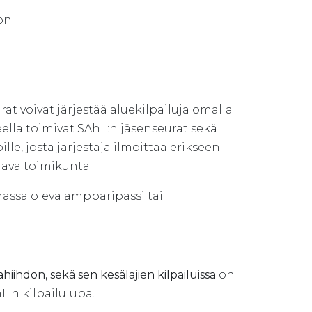
 on
at voivat järjestää aluekilpailuja omalla
ueella toimivat SAhL:n jäsenseurat sekä
lle, josta järjestäjä ilmoittaa erikseen.
aava toimikunta.
imassa oleva ampparipassi tai
iihdon, sekä sen kesälajien kilpailuissa
on
L:n kilpailulupa.