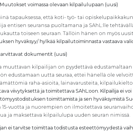
1 Muutokset voimassa olevaan kilpailulupaan (uusi)
iinä tapauksessa, että koti- työ- tai opiskelupaikkak
ija
entisen seuransa puoltamana ja SAhL:lle tehtäväl
ilukautta toiseen seuraan. Tällöin hänen on myös uusi
sen hyväksyy/ hylkää kilpailutoiminnasta vastaava valio
Tarvittavat dokumentit (uusi)
 muuttavan kilpailijan on pyydettävä edustamaltaan se
tön edustamaan uutta seuraa, ettei hänellä ole velvo
tämättömiä raha-asioita, lainavarusteita, kilpailukielt
ava viivytyksettä ja toimitettava SAhL:oon. Kilpailija ei 
tömyystodistuksen toimittamista ja sen hyväksymistä S
n 15-vuotta ja nuorempien on ilmoitettava seuranvai
lua ja maksettava kilpailulupa uuden seuran nimissä.
lijan ei tarvitse toimittaa todistusta esteettömyydestä vaih