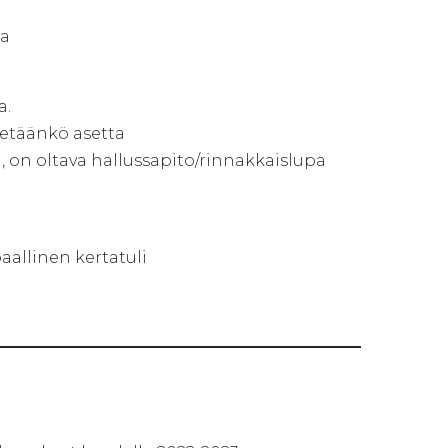
ta
a.
ytetäänkö asetta
, on oltava hallussapito/rinnakkaislupa
paallinen kertatuli