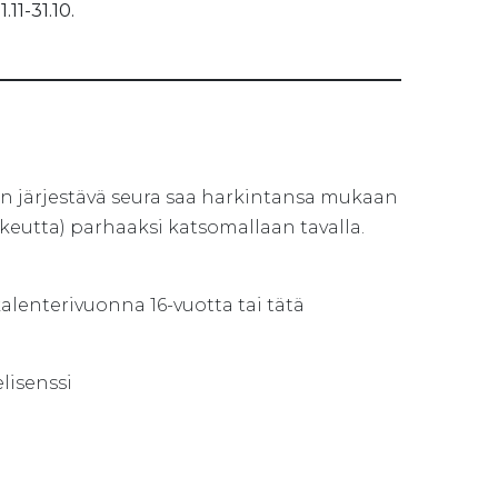
.11-31.10.
lun järjestävä seura saa harkintansa mukaan
ikeutta) parhaaksi katsomallaan tavalla.
 kalenterivuonna 16-vuotta tai tätä
lisenssi