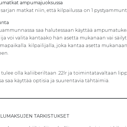
ilumatkat ampumajuoksussa
3
sarjan matkat niin, että kilpailussa on 1 pystyammun
nta
ammunnassa saa halutessaan käyttää ampumatuke
lija voi valita kantaako hän asetta mukanaan vai säil
apaikalla. kilpailijalla, joka kantaa asetta mukanaan
een.
tulee olla kaliiberiltaan .22lr ja toimintatavaltaan lip
a saa käyttää optisia ja suurentavia tähtäimiä.
AILUMAKSUJEN TARKISTUKSET