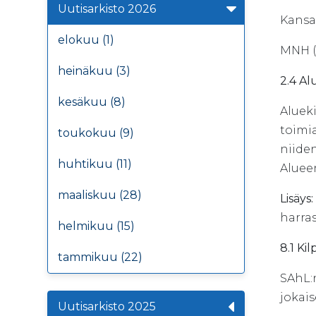
Uutisarkisto 2026
Kansal
elokuu (1)
MNH (
heinäkuu (3)
2.4 Al
kesäkuu (8)
Alueki
toimia
toukokuu (9)
niiden
huhtikuu (11)
Aluee
maaliskuu (28)
Lisäys:
harras
helmikuu (15)
8.1 Ki
tammikuu (22)
SAhL:n
jokais
Uutisarkisto 2025