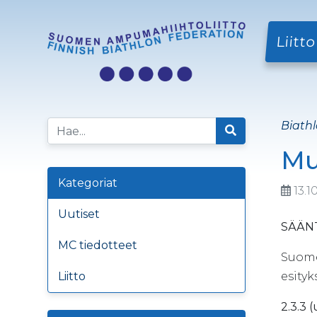
Liitto
Biathl
Mu
Kategoriat
13.1
Uutiset
SÄÄN
MC tiedotteet
Suome
Liitto
esityk
2.3.3 (