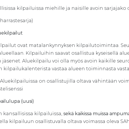
lisissa kilpailuissa miehille ja naisille avoin sarjajako
harrastesarja)
uekilpailut
lpailut ovat matalankynnyksen kilpailutoimintaa. Seur
lueellaan. Kilpailuihin saavat osallistua kyseisellä al
 jäsenet. Aluekilpailu voi olla myös avoin kaikille seuroi
n kilpailukalenterista vastaa alueen toiminnasta vast
Aluekilpailuissa on osallistujilla oltava vähintään vo
telisenssi
lpailulupa (uusi)
 kansallisissa kilpailuissa,
sekä kaikissa muissa ampumah
ella kilpailuun osallistuvalla oltava voimassa oleva SAh