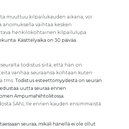
unta muuttuu kilpailukauden aikana, voi
lä anomuksella vaihtaa kesken
ttava henkilökohtainen kilpailulupa.
kunta. Käsittelyaika on 30 päivää.
uralta todistus siitä, että hän on
itteita vanhaa seuraansa kohtaan kuten
oa tms.
Todistus esteettömyydestä on seuran
voi edustaa uutta seuraa ennen
uomen Ampumahiihtoliitossa.
hdosta SAhL:lle ennen kauden ensimmäistä
taessaan seuraa, mikäli hänellä ei ole ollut