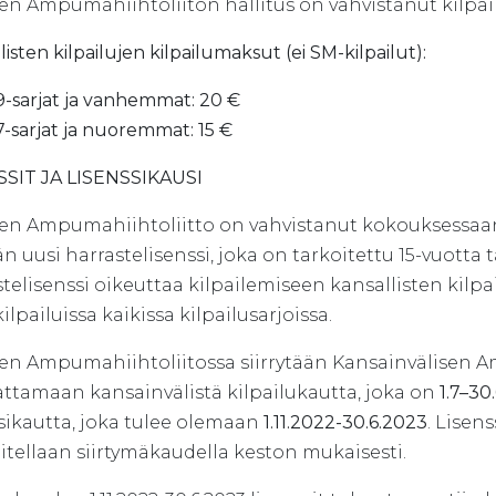
n Ampumahiihtoliiton hallitus on vahvistanut kilpai
listen kilpailujen kilpailumaksut (ei SM-kilpailut):
9-sarjat ja vanhemmat: 20 €
7-sarjat ja nuoremmat: 15 €
SSIT JA LISENSSIKAUSI
n Ampumahiihtoliitto on vahvistanut kokouksessaan 12
än uusi harrastelisenssi, joka on tarkoitettu 15-vuotta 
telisenssi oikeuttaa kilpailemiseen kansallisten kilpai
ilpailuissa kaikissa kilpailusarjoissa.
n Ampumahiihtoliitossa siirrytään Kansainvälisen A
ttamaan kansainvälistä kilpailukautta, joka on
1.7–30
sikautta, joka tulee olemaan
1.11.2022-30.6.2023
. Lisen
itellaan siirtymäkaudella keston mukaisesti.