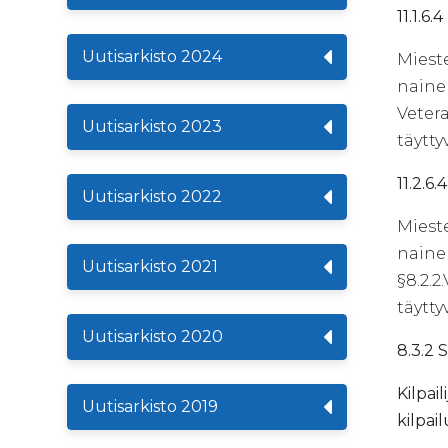
11.1.6.4
Uutisarkisto 2024
Mieste
naine
Veter
Uutisarkisto 2023
täytty
11.2.6
Uutisarkisto 2022
Mieste
naine
Uutisarkisto 2021
§8.2.2
täytty
Uutisarkisto 2020
8.3.2
Kilpai
Uutisarkisto 2019
kilpai