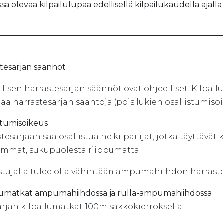
sa olevaa kilpailulupaa edellisellä kilpailukaudella ajalla 1
tesarjan säännöt
lisen harrastesarjan säännöt ovat ohjeelliset. Kilpai
a harrastesarjan sääntöjä (pois lukien osallistumiso
stumisoikeus
tesarjaan saa osallistua ne kilpailijat, jotka täyttävät
mmat, sukupuolesta riippumatta.
istujalla tulee olla vähintään ampumahiihdon harraste
ilumatkat ampumahiihdossa ja rulla-ampumahiihdossa
arjan kilpailumatkat 100m sakkokierroksella