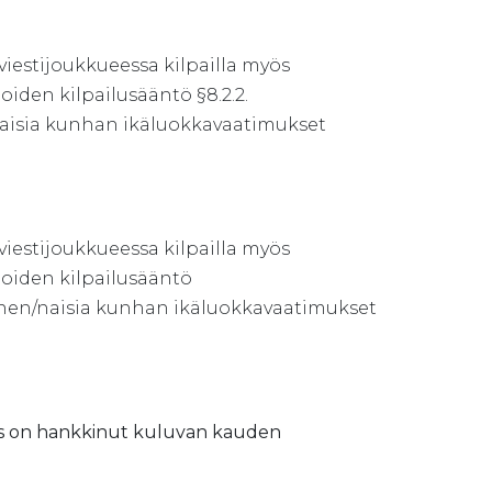
a viestijoukkueessa kilpailla myös
den kilpailusääntö §8.2.2.
/naisia kunhan ikäluokkavaatimukset
a viestijoukkueessa kilpailla myös
oiden kilpailusääntö
nainen/naisia kunhan ikäluokkavaatimukset
nnes on hankkinut kuluvan kauden