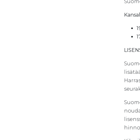
Suome
Kansal
1
1
LISEN
Suome
lisätä
Harras
seurak
Suome
nouda
lisens
hinno