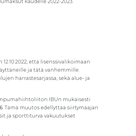
lumaksut kaudelle 2022-2023.
.10.2022, että lisenssivalikoimaan
täyttäneille ja tätä vanhemmille.
lujen harrastesarjassa, sekä alue- ja
mpumahiihtoliiton IBUn mukaisesti
.6
. Tämä muutos edellyttää siirtymäajan
ssit ja sporttiturva vakuutukset