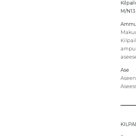
Kilpa
M/N1
Ammu
Makuu
Kilpai
ampum
asees
Ase
Aseen 
Aseess
KILP