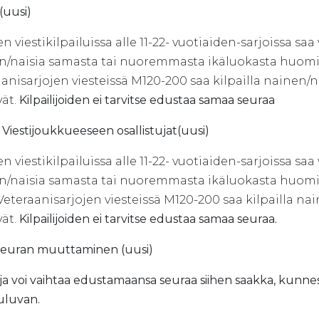
 (uusi)
n viestikilpailuissa alle 11-22- vuotiaiden-sarjoissa sa
n/naisia samasta tai nuoremmasta ikäluokasta huomioi
aanisarjojen viesteissä M120-200 saa kilpailla nainen
vät.
Kilpailijoiden ei tarvitse edustaa samaa seuraa
.4 Viestijoukkueeseen osallistujat(uusi)
n viestikilpailuissa alle 11-22- vuotiaiden-sarjoissa sa
n/naisia samasta tai nuoremmasta ikäluokasta huomi
.Veteraanisarjojen viesteissä M120-200 saa kilpailla 
vät.
Kilpailijoiden ei tarvitse edustaa samaa seuraa.
 Seuran muuttaminen (uusi)
lija voi vaihtaa edustamaansa seuraa siihen saakka, ku
luluvan.